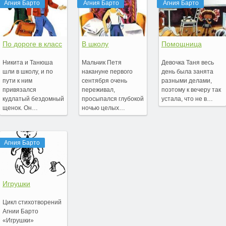
Агния Барто
Агния Барто
Агния Барто
По дороге в класс
В школу
Помощница
Никита и Танюша
Мальчик Петя
Девочка Таня весь
шли в школу, и по
накануне первого
день была занята
пути к ним
сентября очень
разными делами,
привязался
переживал,
поэтому к вечеру так
кудлатый бездомный
просыпался глубокой
устала, что не в…
щенок. Он…
ночью целых…
Агния Барто
Игрушки
Цикл стихотворений
Агнии Барто
«Игрушки»