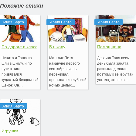
Похожие стихи
Агния Барто
Агния Барто
Агния Барто
По дороге в класс
В школу
Помощница
Никита и Танюша
Мальчик Петя
Девочка Таня весь
шли в школу, и по
накануне первого
день была занята
пути к ним
сентября очень
разными делами,
привязался
переживал,
поэтому к вечеру так
кудлатый бездомный
просыпался глубокой
устала, что не в…
щенок. Он…
ночью целых…
Агния Барто
Игрушки