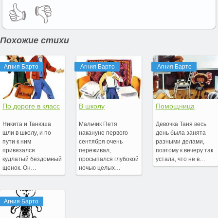
👍
👎
Похожие стихи
Агния Барто
Агния Барто
Агния Барто
По дороге в класс
В школу
Помощница
Никита и Танюша
Мальчик Петя
Девочка Таня весь
шли в школу, и по
накануне первого
день была занята
пути к ним
сентября очень
разными делами,
привязался
переживал,
поэтому к вечеру так
кудлатый бездомный
просыпался глубокой
устала, что не в…
щенок. Он…
ночью целых…
Агния Барто