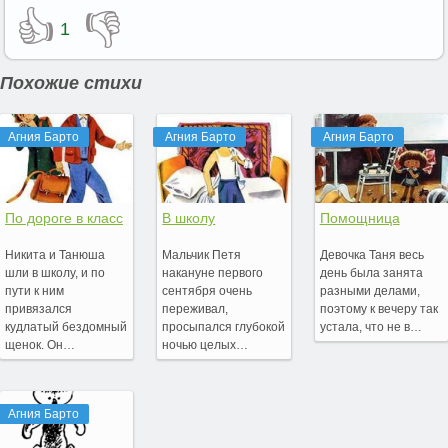
👍
👎
1
Похожие стихи
Агния Барто
Агния Барто
Агния Барто
По дороге в класс
В школу
Помощница
Никита и Танюша
Мальчик Петя
Девочка Таня весь
шли в школу, и по
накануне первого
день была занята
пути к ним
сентября очень
разными делами,
привязался
переживал,
поэтому к вечеру так
кудлатый бездомный
просыпался глубокой
устала, что не в…
щенок. Он…
ночью целых…
Агния Барто