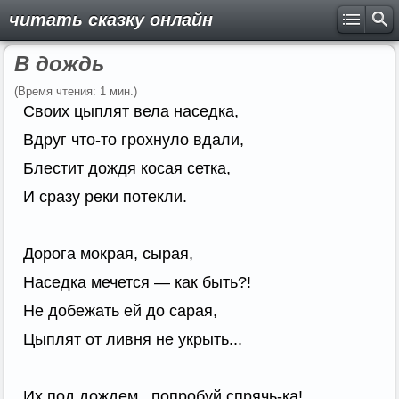
читать сказку онлайн
В дождь
(Время чтения: 1 мин.)
Своих цыплят вела наседка,
Вдруг что-то грохнуло вдали,
Блестит дождя косая сетка,
И сразу реки потекли.
Дорога мокрая, сырая,
Наседка мечется — как быть?!
Не добежать ей до сарая,
Цыплят от ливня не укрыть...
Их под дождем попробуй спрячь-ка!