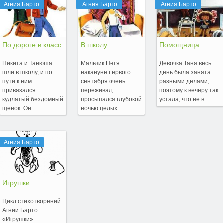
Агния Барто
Агния Барто
Агния Барто
По дороге в класс
В школу
Помощница
Никита и Танюша
Мальчик Петя
Девочка Таня весь
шли в школу, и по
накануне первого
день была занята
пути к ним
сентября очень
разными делами,
привязался
переживал,
поэтому к вечеру так
кудлатый бездомный
просыпался глубокой
устала, что не в…
щенок. Он…
ночью целых…
Агния Барто
Игрушки
Цикл стихотворений
Агнии Барто
«Игрушки»