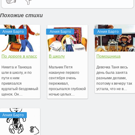
Похожие стихи
Агния Барто
Агния Барто
Агния Барто
По дороге в класс
В школу
Помощница
Никита и Танюша
Мальчик Петя
Девочка Таня весь
шли в школу, и по
накануне первого
день была занята
пути к ним
сентября очень
разными делами,
привязался
переживал,
поэтому к вечеру так
кудлатый бездомный
просыпался глубокой
устала, что не в…
щенок. Он…
ночью целых…
Агния Барто