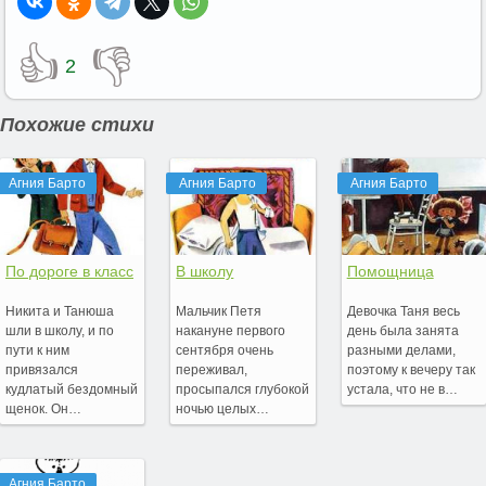
👍
👎
2
Похожие стихи
Агния Барто
Агния Барто
Агния Барто
По дороге в класс
В школу
Помощница
Никита и Танюша
Мальчик Петя
Девочка Таня весь
шли в школу, и по
накануне первого
день была занята
пути к ним
сентября очень
разными делами,
привязался
переживал,
поэтому к вечеру так
кудлатый бездомный
просыпался глубокой
устала, что не в…
щенок. Он…
ночью целых…
Агния Барто