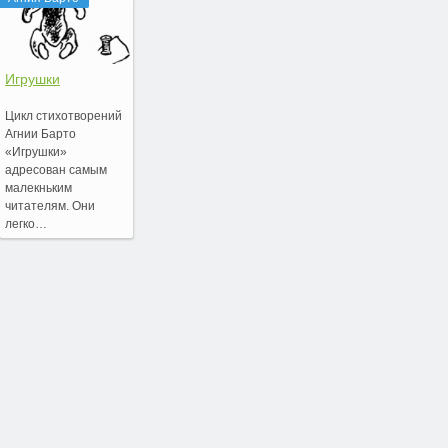
Игрушки
Цикл стихотворений
Агнии Барто
«Игрушки»
адресован самым
малекньким
читателям. Они
легко…