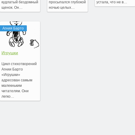
кудлатый бездомный
просыпался глубокой
устала, что не в…
щенок. Он…
ночью целых…
Агния Барто
Игрушки
Цикл стихотворений
Агнии Барто
«Игрушки»
адресован самым
малекньким
читателям. Они
легко…