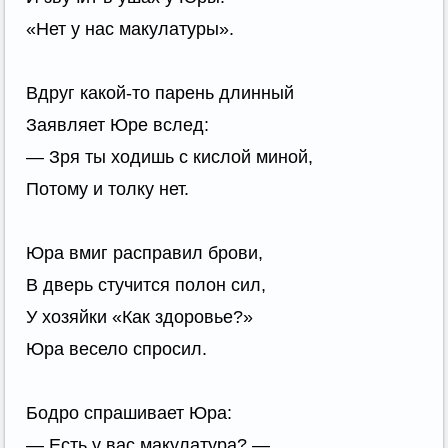
«Нет у нас макулатуры».
Вдруг какой-то парень длинный
Заявляет Юре вслед:
— Зря ты ходишь с кислой миной,
Потому и толку нет.
Юра вмиг расправил брови,
В дверь стучится полон сил,
У хозяйки «Как здоровье?»
Юра весело спросил.
Бодро спрашивает Юра:
— Есть у вас макулатура? —