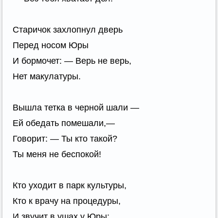
Старичок захлопнул дверь
Перед носом Юры
И бормочет: — Верь не верь,
Нет макулатуры.
Вышла тетка в черной шали —
Ей обедать помешали,—
Говорит: — Ты кто такой?
Ты меня не беспокой!
Кто уходит в парк культуры,
Кто к врачу на процедуры,
И звучит в ушах у Юры: