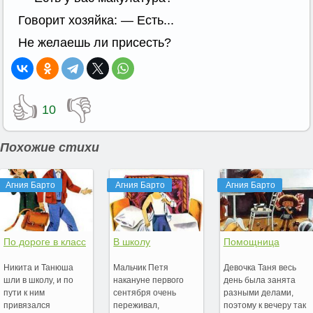
Говорит хозяйка: — Есть...
Не желаешь ли присесть?
👍
👎
10
Похожие стихи
Агния Барто
Агния Барто
Агния Барто
По дороге в класс
В школу
Помощница
Никита и Танюша
Мальчик Петя
Девочка Таня весь
шли в школу, и по
накануне первого
день была занята
пути к ним
сентября очень
разными делами,
привязался
переживал,
поэтому к вечеру так