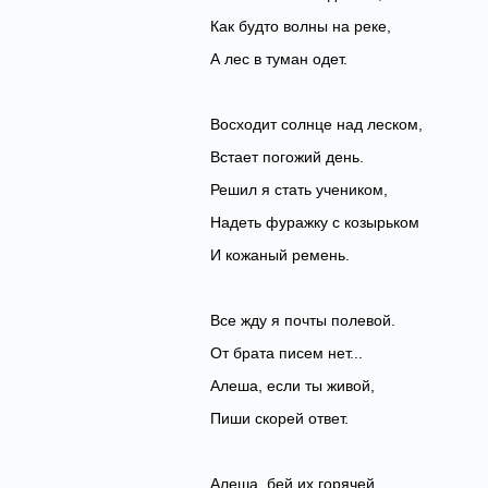
Как будто волны на реке,
А лес в туман одет.
Восходит солнце над леском,
Встает погожий день.
Решил я стать учеником,
Надеть фуражку с козырьком
И кожаный ремень.
Все жду я почты полевой.
От брата писем нет...
Алеша, если ты живой,
Пиши скорей ответ.
Алеша, бей их горячей,