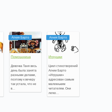
Агния Барто
Агния Барто
Помощница
Игрушки
Девочка Таня весь
Цикл стихотворений
день была занята
Агнии Барто
разными делами,
«Игрушки»
поэтому к вечеру
адресован самым
так устала, что не
малекньким
в…
читателям. Они
легко…