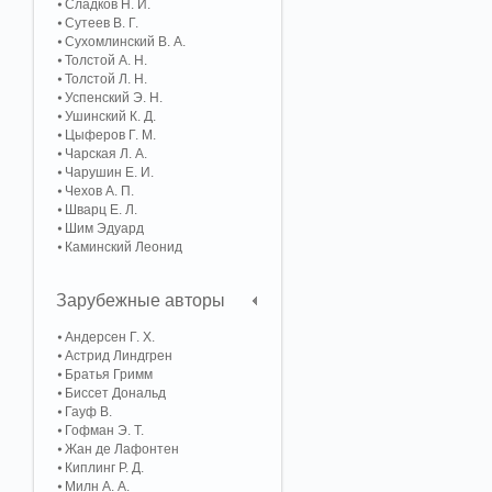
Сладков Н. И.
Сутеев В. Г.
Сухомлинский В. А.
Толстой А. Н.
Толстой Л. Н.
Успенский Э. Н.
Ушинский К. Д.
Цыферов Г. М.
Чарская Л. А.
Чарушин Е. И.
Чехов А. П.
Шварц Е. Л.
Шим Эдуард
Каминский Леонид
Зарубежные авторы
Андерсен Г. Х.
Астрид Линдгрен
Братья Гримм
Биссет Дональд
Гауф В.
Гофман Э. Т.
Жан де Лафонтен
Киплинг Р. Д.
Милн А. А.