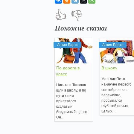
👍
👎
Похожие сказки
Агния Барто
Агния Барто
По дороге в
В школу
класс
Мальчик Петя
накануне первого
Никита и Танюша
сентября очень
шли в школу, и по
переживал,
пути к ним
просыпался
привязался
глубокой ночью
кудлатый
целых…
бездомный щенок.
Он…