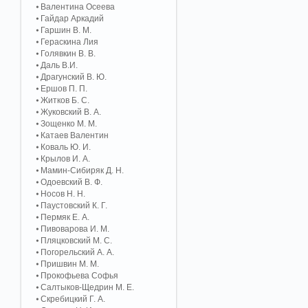
Валентина Осеева
Гайдар Аркадий
Гаршин В. М.
Гераскина Лия
Голявкин В. В.
Даль В.И.
Драгунский В. Ю.
Ершов П. П.
Житков Б. С.
Жуковский В. А.
Зощенко М. М.
Катаев Валентин
Коваль Ю. И.
Крылов И. А.
Мамин-Сибиряк Д. Н.
Одоевский В. Ф.
Носов Н. Н.
Паустовский К. Г.
Пермяк Е. А.
Пивоварова И. М.
Пляцковский М. С.
Погорельский А. A.
Пришвин М. М.
Прокофьева Софья
Салтыков-Щедрин М. Е.
Скребицкий Г. А.