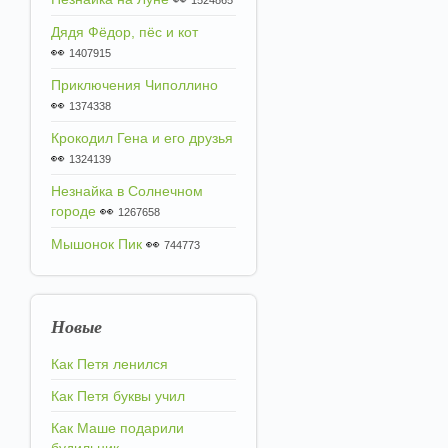
1524865
Дядя Фёдор, пёс и кот
👀
1407915
Приключения Чиполлино
👀
1374338
Крокодил Гена и его друзья
👀
1324139
Незнайка в Солнечном
городе
👀
1267658
Мышонок Пик
👀
744773
Новые
Как Петя ленился
Как Петя буквы учил
Как Маше подарили