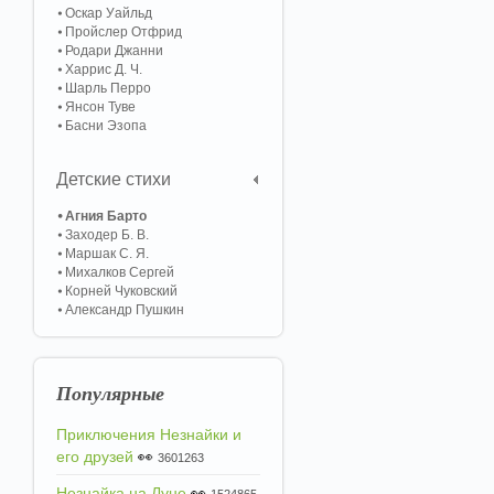
Оскар Уайльд
Пройслер Отфрид
Родари Джанни
Харрис Д. Ч.
Шарль Перро
Янсон Туве
Басни Эзопа
Детские стихи
Агния Барто
Заходер Б. В.
Маршак С. Я.
Михалков Сергей
Корней Чуковский
Александр Пушкин
Популярные
Приключения Незнайки и
его друзей
👀
3601263
Незнайка на Луне
👀