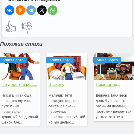
👍
👎
Похожие стихи
Агния Барто
Агния Барто
Агния Барто
По дороге в класс
В школу
Помощница
Никита и Танюша
Мальчик Петя
Девочка Таня весь
шли в школу, и по
накануне первого
день была занята
пути к ним
сентября очень
разными делами,
привязался
переживал,
поэтому к вечеру так
кудлатый бездомный
просыпался глубокой
устала, что не в…
щенок. Он…
ночью целых…