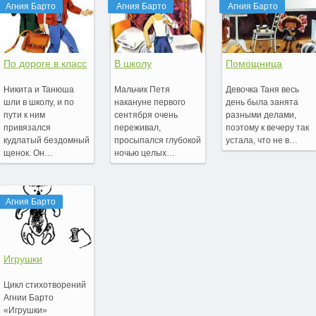
Агния Барто
Агния Барто
Агния Барто
По дороге в класс
В школу
Помощница
Никита и Танюша
Мальчик Петя
Девочка Таня весь
шли в школу, и по
накануне первого
день была занята
пути к ним
сентября очень
разными делами,
привязался
переживал,
поэтому к вечеру так
кудлатый бездомный
просыпался глубокой
устала, что не в…
щенок. Он…
ночью целых…
Агния Барто
Игрушки
Цикл стихотворений
Агнии Барто
«Игрушки»