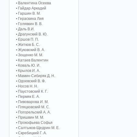
Валентина Осеева
Гайдар Аркадий
Гаршин В. М.
Гераскина Лия
Голявкин В. В.
Даль В.И.
Драгунский В. Ю.
Ершов П. П.
Житков Б. С.
Жуковский В. А.
Зощенко М. М.
Катаев Валентин
Коваль Ю. И.
Крылов И. А.
Мамин-Сибиряк Д. Н.
Одоевский В. Ф.
Носов Н. Н.
Паустовский К. Г.
Пермяк Е. А.
Пивоварова И. М.
Пляцковский М. С.
Погорельский А. A.
Пришвин М. М.
Прокофьева Софья
Салтыков-Щедрин М. Е.
Скребицкий Г. А.