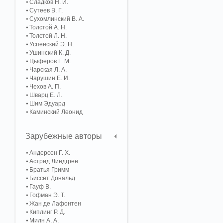
Сладков Н. И.
Сутеев В. Г.
Сухомлинский В. А.
Толстой А. Н.
Толстой Л. Н.
Успенский Э. Н.
Ушинский К. Д.
Цыферов Г. М.
Чарская Л. А.
Чарушин Е. И.
Чехов А. П.
Шварц Е. Л.
Шим Эдуард
Каминский Леонид
Зарубежные авторы
Андерсен Г. Х.
Астрид Линдгрен
Братья Гримм
Биссет Дональд
Гауф В.
Гофман Э. Т.
Жан де Лафонтен
Киплинг Р. Д.
Милн А. А.