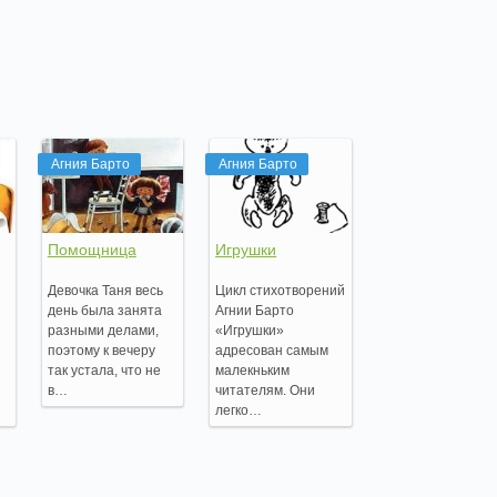
Агния Барто
Агния Барто
Помощница
Игрушки
Девочка Таня весь
Цикл стихотворений
день была занята
Агнии Барто
разными делами,
«Игрушки»
поэтому к вечеру
адресован самым
так устала, что не
малекньким
в…
читателям. Они
легко…