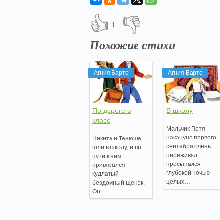
👍
👎
1
Похожие стихи
Агния Барто
Агния Барто
По дороге в
В школу
класс
Мальчик Петя
накануне первого
Никита и Танюша
сентября очень
шли в школу, и по
переживал,
пути к ним
просыпался
привязался
глубокой ночью
кудлатый
целых…
бездомный щенок.
Он…