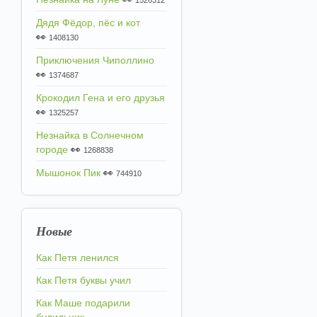
1526312
Дядя Фёдор, пёс и кот
👀
1408130
Приключения Чиполлино
👀
1374687
Крокодил Гена и его друзья
👀
1325257
Незнайка в Солнечном
городе
👀
1268838
Мышонок Пик
👀
744910
Новые
Как Петя ленился
Как Петя буквы учил
Как Маше подарили