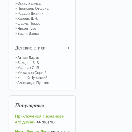
Оскар Уайльд
Пройслер Отфрид
Родари Джанни
Харрис Д. Ч.
Шарль Перро
Янсон Туве
Басни Эзопа
Детские стихи
Агния Барто
Заходер Б. В.
Маршак С. Я.
Михалков Сергей
Корней Чуковский
Александр Пушкин
Популярные
Приключения Незнайки и
его друзей
👀
3601703
Незнайка на Луне
👀