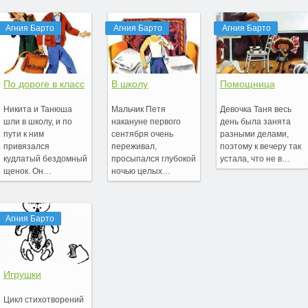
Агния Барто
Агния Барто
Агния Барто
По дороге в класс
В школу
Помощница
Никита и Танюша
Мальчик Петя
Девочка Таня весь
шли в школу, и по
накануне первого
день была занята
пути к ним
сентября очень
разными делами,
привязался
переживал,
поэтому к вечеру так
кудлатый бездомный
просыпался глубокой
устала, что не в…
щенок. Он…
ночью целых…
Агния Барто
Игрушки
Цикл стихотворений