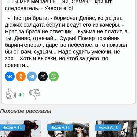
- Ты мне мешаешь... Эй, Семен! - кричит
следователь. - Увести его!
- Нас три брата, - бормочет Денис, когда два
дюжих солдата берут и ведут его из камеры. -
Брат за брата не ответчик... Кузьма не платит, а
ты, Денис, отвечай... Судьи! Помер покойник
барин-генерал, царство небесное, а то показал
бы он вам, судьям... Надо судить умеючи, не
зря... Хоть и высеки, но чтоб за дело, по
совести...
👍
👎
40
Похожие рассказы
Чехов А. П.
Чехов А. П.
Чехов А. П.