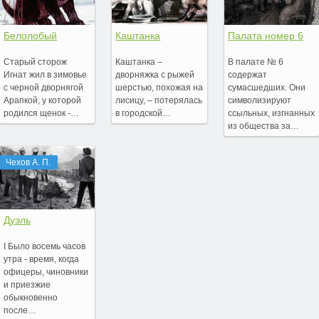
Белолобый
Каштанка
Палата номер 6
Старый сторож
Каштанка –
В палате № 6
Игнат жил в зимовье
дворняжка с рыжей
содержат
с черной дворнягой
шерстью, похожая на
сумасшедших. Они
Арапкой, у которой
лисицу, – потерялась
символизируют
родился щенок -…
в городской…
ссыльных, изгнанных
из общества за…
Чехов А. П.
Дуэль
I Было восемь часов
утра - время, когда
офицеры, чиновники
и приезжие
обыкновенно
после…