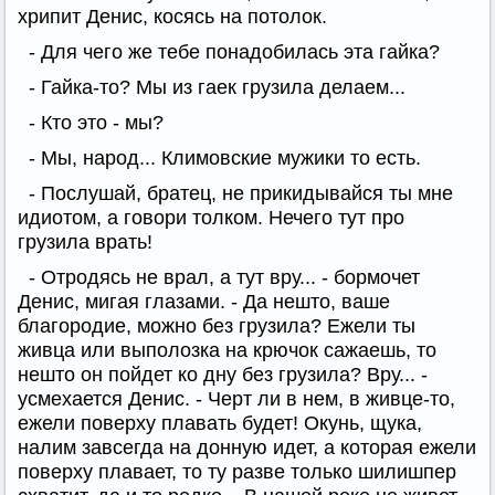
хрипит Денис, косясь на потолок.
- Для чего же тебе понадобилась эта гайка?
- Гайка-то? Мы из гаек грузила делаем...
- Кто это - мы?
- Мы, народ... Климовские мужики то есть.
- Послушай, братец, не прикидывайся ты мне
идиотом, а говори толком. Нечего тут про
грузила врать!
- Отродясь не врал, а тут вру... - бормочет
Денис, мигая глазами. - Да нешто, ваше
благородие, можно без грузила? Ежели ты
живца или выполозка на крючок сажаешь, то
нешто он пойдет ко дну без грузила? Вру... -
усмехается Денис. - Черт ли в нем, в живце-то,
ежели поверху плавать будет! Окунь, щука,
налим завсегда на донную идет, а которая ежели
поверху плавает, то ту разве только шилишпер