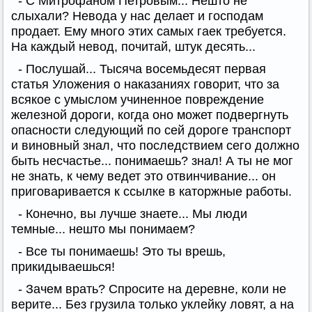
- С Митрофаном Петровым... Нешто не
слыхали? Невода у нас делает и господам
продает. Ему много этих самых гаек требуется.
На каждый невод, почитай, штук десять...
- Послушай... Тысяча восемьдесят первая
статья Уложения о наказаниях говорит, что за
всякое с умыслом учиненное повреждение
железной дороги, когда оно может подвергнуть
опасности следующий по сей дороге транспорт
и виновный знал, что последствием сего должно
быть несчастье... понимаешь? знал! А ты не мог
не знать, к чему ведет это отвинчивание... он
приговаривается к ссылке в каторжные работы.
- Конечно, вы лучше знаете... Мы люди
темные... нешто мы понимаем?
- Все ты понимаешь! Это ты врешь,
прикидываешься!
- Зачем врать? Спросите на деревне, коли не
верите... Без грузила только уклейку ловят, а на