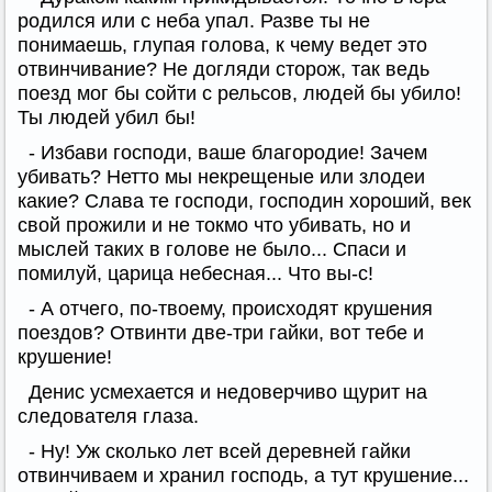
родился или с неба упал. Разве ты не
понимаешь, глупая голова, к чему ведет это
отвинчивание? Не догляди сторож, так ведь
поезд мог бы сойти с рельсов, людей бы убило!
Ты людей убил бы!
- Избави господи, ваше благородие! Зачем
убивать? Нетто мы некрещеные или злодеи
какие? Слава те господи, господин хороший, век
свой прожили и не токмо что убивать, но и
мыслей таких в голове не было... Спаси и
помилуй, царица небесная... Что вы-с!
- А отчего, по-твоему, происходят крушения
поездов? Отвинти две-три гайки, вот тебе и
крушение!
Денис усмехается и недоверчиво щурит на
следователя глаза.
- Ну! Уж сколько лет всей деревней гайки
отвинчиваем и хранил господь, а тут крушение...