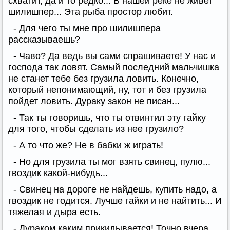
схватит, да и то редко... В нашей реке не живет
шилишпер... Эта рыба простор любит.
- Для чего ты мне про шилишпера
рассказываешь?
- Чаво? Да ведь вы сами спрашиваете! У нас и
господа так ловят. Самый последний мальчишка
не станет тебе без грузила ловить. Конечно,
который непонимающий, ну, тот и без грузила
пойдет ловить. Дураку закон не писан...
- Так ты говоришь, что ты отвинтил эту гайку
для того, чтобы сделать из нее грузило?
- А то что же? Не в бабки ж играть!
- Но для грузила ты мог взять свинец, пулю...
гвоздик какой-нибудь...
- Свинец на дороге не найдешь, купить надо, а
гвоздик не годится. Лучше гайки и не найтить... И
тяжелая и дыра есть.
- Дураком каким прикидывается! Точно вчера