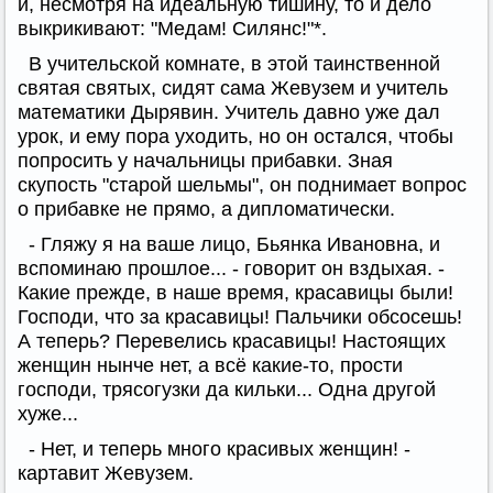
и, несмотря на идеальную тишину, то и дело
выкрикивают: "Медам! Силянс!"*.
В учительской комнате, в этой таинственной
святая святых, сидят сама Жевузем и учитель
математики Дырявин. Учитель давно уже дал
урок, и ему пора уходить, но он остался, чтобы
попросить у начальницы прибавки. Зная
скупость "старой шельмы", он поднимает вопрос
о прибавке не прямо, а дипломатически.
- Гляжу я на ваше лицо, Бьянка Ивановна, и
вспоминаю прошлое... - говорит он вздыхая. -
Какие прежде, в наше время, красавицы были!
Господи, что за красавицы! Пальчики обсосешь!
А теперь? Перевелись красавицы! Настоящих
женщин нынче нет, а всё какие-то, прости
господи, трясогузки да кильки... Одна другой
хуже...
- Нет, и теперь много красивых женщин! -
картавит Жевузем.