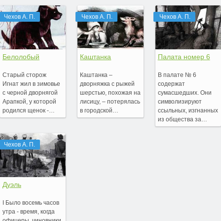
Чехов А. П.
Чехов А. П.
Чехов А. П.
Белолобый
Каштанка
Палата номер 6
Старый сторож
Каштанка –
В палате № 6
Игнат жил в зимовье
дворняжка с рыжей
содержат
с черной дворнягой
шерстью, похожая на
сумасшедших. Они
Арапкой, у которой
лисицу, – потерялась
символизируют
родился щенок -…
в городской…
ссыльных, изгнанных
из общества за…
Чехов А. П.
Дуэль
I Было восемь часов
утра - время, когда
офицеры, чиновники