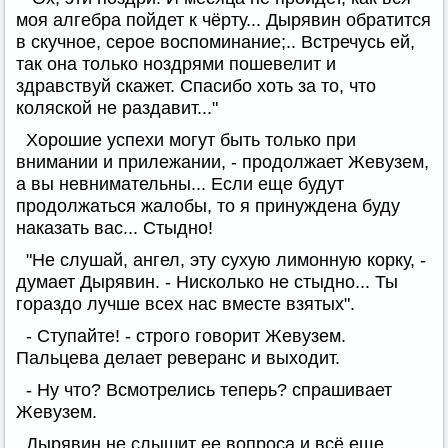
моя алгебра пойдет к чёрту... Дырявин обратится
в скучное, серое воспоминание;.. Встречусь ей,
так она только ноздрями пошевелит и
здравствуй скажет. Спасибо хоть за то, что
коляской не раздавит..."
Хорошие успехи могут быть только при
внимании и прилежании, - продолжает Жевузем,
а вы невнимательны... Если еще будут
продолжаться жалобы, то я принуждена буду
наказать вас... Стыдно!
"Не слушай, ангел, эту сухую лимонную корку, -
думает Дырявин. - Нисколько не стыдно... Ты
гораздо лучше всех нас вместе взятых".
- Ступайте! - строго говорит Жевузем.
Пальцева делает реверанс и выходит.
- Ну что? Всмотрелись теперь? спрашивает
Жевузем.
Дырявин не слышит ее вопроса и всё еще