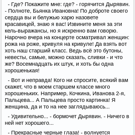
- Где? Покажите мне: где? - горячится Дырявин.
- Полноте, Бьянка Ивановна! По доброте своего
сердца вы и белужью харю назовете
красавицей, знаю я вас! Извините меня за эти
кель-выражансы, но я искренно вам говорю.
Нарочно вчера на концерте осматривал женщин:
рожа на роже, кривуля на кривуле! Да взять вот
хоть наш старший класс. Ведь всё это бутоны,
невесты, самые, можно сказать, сливки - и что
же? Восемнадцать их штук, и хоть бы одна
хорошенькая!
- Вот и неправда! Кого ни спросите, всякий вам
скажет, что в моем старшем классе много
хорошеньких. Например, Кочкина, Иванова 2-я,
Пальцева... А Пальцева просто картинка! Я
женщина, да и то на нее заглядываюсь...
- Удивительно... - бормочет Дырявин. - Ничего в
ней нет хорошего...
- Прекрасные черные глаза! - волнуется