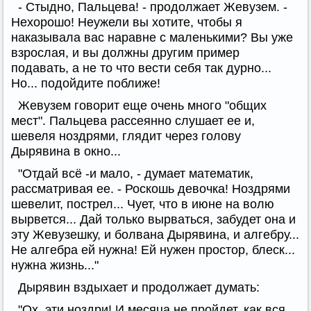
- Стыдно, Пальцева! - продолжает Жевузем. -
Нехорошо! Неужели вы хотите, чтобы я
наказывала вас наравне с маленькими? Вы уже
взрослая, и вы должны другим пример
подавать, а не то что вести себя так дурно...
Но... подойдите поближе!
Жевузем говорит еще очень много "общих
мест". Пальцева рассеянно слушает ее и,
шевеля ноздрями, глядит через голову
Дырявина в окно...
"Отдай всё -и мало, - думает математик,
рассматривая ее. - Роскошь девочка! Ноздрями
шевелит, пострел... Чует, что в июне на волю
вырвется... Дай только вырваться, забудет она и
эту Жевузешку, и болвана Дырявина, и алгебру...
Не алгебра ей нужна! Ей нужен простор, блеск...
нужна жизнь..."
Дырявин вздыхает и продолжает думать:
"Ох, эти ноздри! И месяца не пройдет, как вся