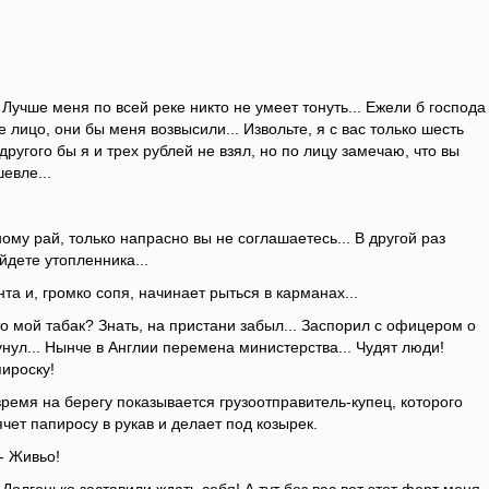
 Лучше меня по всей реке никто не умеет тонуть... Ежели б господа
 лицо, они бы меня возвысили... Извольте, я с вас только шесть
другого бы я и трех рублей не взял, но по лицу замечаю, что вы
евле...
ному рай, только напрасно вы не соглашаетесь... В другой раз
айдете утопленника...
та и, громко сопя, начинает рыться в карманах...
ж это мой табак? Знать, на пристани забыл... Заспорил с офицером о
унул... Нынче в Англии перемена министерства... Чудят люди!
ироску!
время на берегу показывается грузоотправитель-купец, которого
ячет папиросу в рукав и делает под козырек.
 - Живьо!