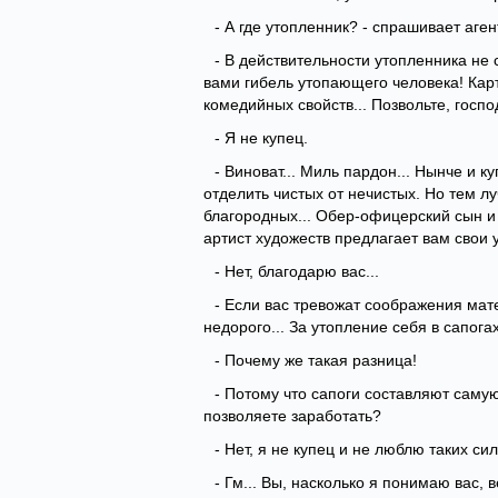
- А где утопленник? - спрашивает аген
- В действительности утопленника не с
вами гибель утопающего человека! Карт
комедийных свойств... Позвольте, госпо
- Я не купец.
- Виноват... Миль пардон... Нынче и к
отделить чистых от нечистых. Но тем лу
благородных... Обер-офицерский сын и в
артист художеств предлагает вам свои у
- Нет, благодарю вас...
- Если вас тревожат соображения мате
недорого... За утопление себя в сапогах 
- Почему же такая разница!
- Потому что сапоги составляют самую
позволяете заработать?
- Нет, я не купец и не люблю таких с
- Гм... Вы, насколько я понимаю вас,