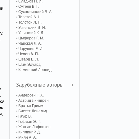
Сладков Н. И.
Сутеев В. Г.
ми!
Сухомлинский В. А.
Толстой А. Н.
Толстой Л. Н.
Успенский Э. Н.
у,
Ушинский К. Д.
Цыферов Г. М.
.
Чарская Л. А.
Чарушин Е. И.
Чехов А. П.
Шварц Е. Л.
Шим Эдуард
Каминский Леонид
Зарубежные авторы
о
,
Андерсен Г. Х.
Астрид Линдгрен
ься
Братья Гримм
ек
Биссет Дональд
м,
Гауф В.
Гофман Э. Т.
Жан де Лафонтен
Киплинг Р. Д.
Милн А. А.