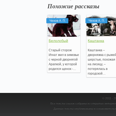
Похожие рассказы
Чехов А. П.
Чехов А. П.
Белолобый
Каштанка
Старый сторож
Каштанка –
Игнат жил в зимовье
дворняжка с рыже
с черной дворнягой
шерстью, похожая
Арапкой, у которой
на лисицу, –
родился щенок -…
потерялась в
городской…
© 2011 - 
Все тексты сказок собраны из открытых интернет
Данные тексты опубликованы в ознакомительн