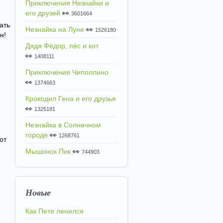
Приключения Незнайки и
его друзей
👀
3601664
ать
Незнайка на Луне
👀
1526180
н!
Дядя Фёдор, пёс и кот
👀
1408111
Приключения Чиполлино
👀
1374663
Крокодил Гена и его друзья
👀
1325181
Незнайка в Солнечном
городе
👀
1268761
от
Мышонок Пик
👀
744903
Новые
Как Петя ленился