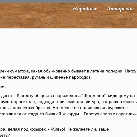
Народные
Авторские
еки суматоха, какая обыкновенно бывает в летние полудни. Нагру
, не переставая, ругань и шипенье пароходов.
ки.
 дегтя... К агенту общества пароходства "Щелкопер", сидящему на
рузоотправителя, подходит приземистая фигура, с страшно испит
таных полосатых брюках. На голове ее полинявшая фуражка с
тавшимся от когда-то бывшей кокарды... Галстух сполз с воротничк
ура, делая под козырек. - Живьо! Не желаете ли, ваше
реть?