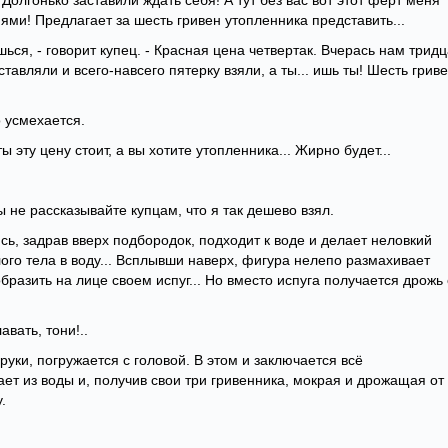
. - Долгонько заставили ждать себя! А тут без вас вот этот ферт меня
ями! Предлагает за шесть гривен утопленника представить...
шься, - говорит купец. - Красная цена четвертак. Вчерась нам тридц
авляли и всего-навсего пятерку взяли, а ты... ишь ты! Шесть гриве
 усмехается.
ы эту цену стоит, а вы хотите утопленника... Жирно будет...
вы не рассказывайте купцам, что я так дешево взял.
ь, задрав вверх подбородок, подходит к воде и делает неловкий
ого тела в воду... Всплывши наверх, фигура нелепо размахивает
бразить на лице своем испуг... Но вместо испуга получается дрожь 
авать, тони!..
руки, погружается с головой. В этом и заключается всё
ает из воды и, получив свои три гривенника, мокрая и дрожащая от
.