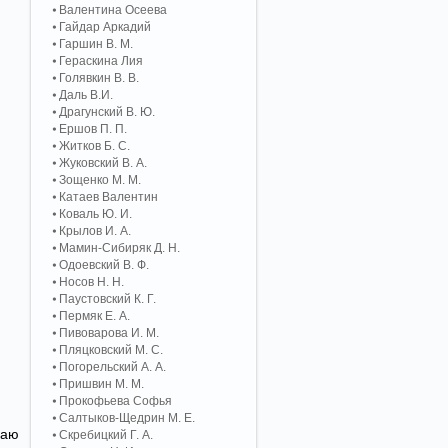
Валентина Осеева
Гайдар Аркадий
Гаршин В. М.
Гераскина Лия
Голявкин В. В.
Даль В.И.
Драгунский В. Ю.
Ершов П. П.
Житков Б. С.
Жуковский В. А.
Зощенко М. М.
Катаев Валентин
Коваль Ю. И.
Крылов И. А.
Мамин-Сибиряк Д. Н.
Одоевский В. Ф.
Носов Н. Н.
Паустовский К. Г.
Пермяк Е. А.
Пивоварова И. М.
Пляцковский М. С.
Погорельский А. A.
Пришвин М. М.
Прокофьева Софья
Салтыков-Щедрин М. Е.
гаю
Скребицкий Г. А.