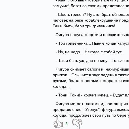
- Ааа... Это вы! - говорит агент купцу
замучил! Лезет со своими представлени
- Шесть гривен? Ну это, брат, облопае
человек на реке кораблекрушение предст
Так и быть, бери три гривенника!
Фигура надувает щеки и презрительно
- Три гривенника... Нынче кочан капуст
- Ну, не надо... Некогда с тобой тут...
- Так и быть уж, для почину... Только 
Фигура снимает сапоги и, нахмурившис
прыжок... Слышится звук падения тяжел
руками, болтает ногами и старается изо
холода...
- Тони! Тони! - кричит купец. - Будет пл
Фигура мигает глазами и, растопырив 
представление. "Утонув", фигура вылез
холода, продолжает свой путь по берегу
👍
👎
5