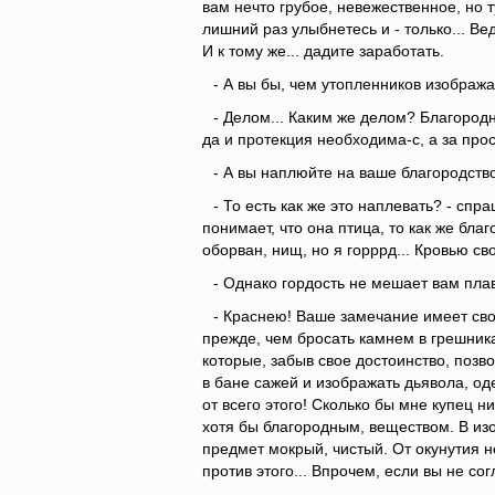
вам нечто грубое, невежественное, но т
лишний раз улыбнетесь и - только... Ве
И к тому же... дадите заработать.
- А вы бы, чем утопленников изобража
- Делом... Каким же делом? Благородн
да и протекция необходима-с, а за про
- А вы наплюйте на ваше благородство
- То есть как же это наплевать? - спр
понимает, что она птица, то как же бла
оборван, нищ, но я горррд... Кровью св
- Однако гордость не мешает вам плав
- Краснею! Ваше замечание имеет св
прежде, чем бросать камнем в грешника
которые, забыв свое достоинство, позв
в бане сажей и изображать дьявола, оде
от всего этого! Сколько бы мне купец н
хотя бы благородным, веществом. В изо
предмет мокрый, чистый. От окунутия 
против этого... Впрочем, если вы не согл