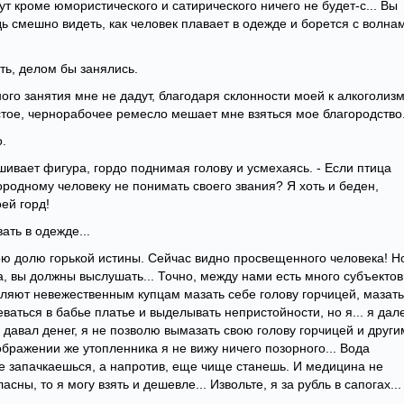
ут кроме юмористического и сатирического ничего не будет-с... Вы
дь смешно видеть, как человек плавает в одежде и борется с волна
ть, делом бы занялись.
ого занятия мне не дадут, благодаря склонности моей к алкоголизм
стое, чернорабочее ремесло мешает мне взяться мое благородство
.
ашивает фигура, гордо поднимая голову и усмехаясь. - Если птица
городному человеку не понимать своего звания? Я хоть и беден,
оей горд!
ать в одежде...
ою долю горькой истины. Сейчас видно просвещенного человека! Н
, вы должны выслушать... Точно, между нами есть много субъектов
оляют невежественным купцам мазать себе голову горчицей, мазат
ваться в бабье платье и выделывать непристойности, но я... я дал
и давал денег, я не позволю вымазать свою голову горчицей и други
бражении же утопленника я не вижу ничего позорного... Вода
не запачкаешься, а напротив, еще чище станешь. И медицина не
асны, то я могу взять и дешевле... Извольте, я за рубль в сапогах...