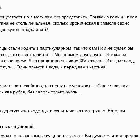
т.
уществует, но я могу вам его представить. Прыжок в воду и - пред
ина не столь печальная, сколько ироническая в смысле своих
дин купец, представить!
упцы стали ходить в партикулярном, так что сам Ной не сумел бы
чше, что вы интеллигент... Мы поймем друг друга... Я тоже из
 свое время был представлен к чину XIV класса... Итак, милорд,
слуги... Один прыжок в воду, и перед вами картина.
риального свойства, то спешу вас успокоить... С вас я возьму
- два рубля, без сапог - только рубль...
 дорогую часть одежды и сушить их весьма трудно. Ergo, вы
ильных ощущений...
 вероятно, незнакомы с сущностью дела... Вы думаете, что я предла