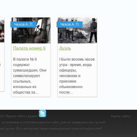
Чехов А. П.
Чехов А. П.
Палата номер 6
Дуэль
В палате № 6
I Было восемь часов
й
содержат
утра - время, когда
сумасшедших. Они
офицеры,
символизируют
чиновники и
ссыльных,
приезжие
изгнанных из
обыкновенно
общества за…
после…
2021 Проект «Все сказки»
Карта сайта
 источников и опубликованы на сайте для не коммерческих целей!
ых целях. Все авторские права принадлежат правообладателям!