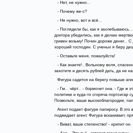
- Нет, не нужно...
- Почему же-с?
- Не нужно, вот и всё...
- Поглядели бы, как я захлебываюсь...
доктора убедились, как я делаю мертвое
гривен возьму! Почин дороже денег... С 
хороший господин. С ученых я беру деш
- Оставьте меня, пожалуйста!
- Как знаете!.. Вольному воля, спасен
захотите и десять рублей дать, да не н
Фигура садится на берегу повыше аген
- Гм... чёрт... - бормочет она. - Где 
политике и куда-то сгоряча портсигар с
Позвольте, ваше высокоблагородие, пап
Агент подает фигуре папиросу. В это 
поджидает агент. Фигура вскакивает, пр
- Виват, ваше степенство! - хрипит он.