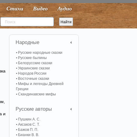
Стихи
Видео
Аудио
Народные
Русские народные сказки
Русские былины
Белорусские сказки
Украинские сказки
зка
Народов России
Восточные сказки
Мифы и легенды Древней
Греции
Скандинавские мифы
ым,
Русские авторы
а и
Пушкин А. С.
Аксаков С. Т.
Бажов П. П.
Бианки В. В.