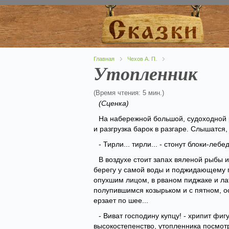
Главная
Чехов А. П.
Утопленник
(Время чтения: 5 мин.)
(Сценка)
На набережной большой, судоходной р
и разгрузка барок в разгаре. Слышатся
- Тирли... тирли... - стонут блоки-лебед
В воздухе стоит запах вяленой рыбы и
берегу у самой воды и поджидающему г
опухшим лицом, в рваном пиджаке и ла
полупившимся козырьком и с пятном, ос
ерзает по шее...
- Виват господину купцу! - хрипит фиг
высокостепенство, утопленника посмот