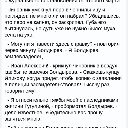
с журнального постановления от второго марта.
Чиновник умокнул перо в чернильницу и
поглядел: не много ли он набрал? Убедившись,
что перо не капнет, он заскрипел. Губа его
вытянулась, но дуть уже не нужно было: муха
села на ухо.
- Могу ли я навести здесь справку? - повторил
через минуту Болдырев. - Я Болдырев,
землевладелец...
- Иван Алексеич! - крикнул чиновник в воздух,
как бы не замечая Болдырева. - Скажешь купцу
Яликову, когда придет, чтобы копию с заявления
в полиции засвидетельствовал! Тысячу раз
говорил ему!
- Я относительно тяжбы моей с наследниками
княгини Гугулиной, - пробормотал Болдырев. -
Дело известное. Убедительно вас прошу
заняться мною.