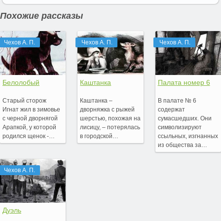
Похожие рассказы
Чехов А. П.
Чехов А. П.
Чехов А. П.
Белолобый
Каштанка
Палата номер 6
Старый сторож
Каштанка –
В палате № 6
Игнат жил в зимовье
дворняжка с рыжей
содержат
с черной дворнягой
шерстью, похожая на
сумасшедших. Они
Арапкой, у которой
лисицу, – потерялась
символизируют
родился щенок -…
в городской…
ссыльных, изгнанных
из общества за…
Чехов А. П.
Дуэль