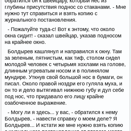
обратился он к швейцару, который нес из
глубины присутствия поднос со стаканами. - Мне
нужно тут справиться и взять копию с
журнального постановления.
- Пожалуйте туда-с! Вот к энтому, что около
окна сидит! - сказал швейцар, указав подносом
на крайнее окно.
Болдырев кашлянул и направился к окну. Там
за зеленым, пятнистым, как тиф, столом сидел
молодой человек с четырьмя хохлами на голове,
длинным угреватым носом и в полинялом
мундире. Уткнув свой большой нос в бумаги, он
писал. Около правой ноздри его гуляла муха, и
он то и дело вытягивал нижнюю губу и дул себе
под нос, что придавало его лицу крайне
озабоченное выражение.
- Могу ли я здесь... у вас, - обратился к нему
Болдырев, - навести справку о моем деле? Я
Болдырев... И кстати же мне нужно взять копию