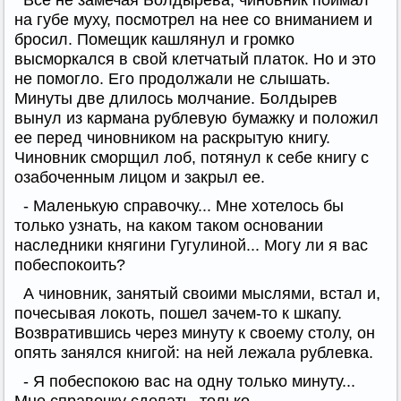
Всё не замечая Болдырева, чиновник поймал
на губе муху, посмотрел на нее со вниманием и
бросил. Помещик кашлянул и громко
высморкался в свой клетчатый платок. Но и это
не помогло. Его продолжали не слышать.
Минуты две длилось молчание. Болдырев
вынул из кармана рублевую бумажку и положил
ее перед чиновником на раскрытую книгу.
Чиновник сморщил лоб, потянул к себе книгу с
озабоченным лицом и закрыл ее.
- Маленькую справочку... Мне хотелось бы
только узнать, на каком таком основании
наследники княгини Гугулиной... Могу ли я вас
побеспокоить?
А чиновник, занятый своими мыслями, встал и,
почесывая локоть, пошел зачем-то к шкапу.
Возвратившись через минуту к своему столу, он
опять занялся книгой: на ней лежала рублевка.
- Я побеспокою вас на одну только минуту...