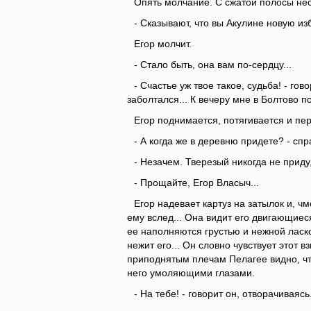
Опять молчание. С сжатой полосы нес
- Сказывают, что вы Акулине новую изб
Егор молчит.
- Стало быть, она вам по-сердцу...
- Счастье уж твое такое, судьба! - гов
заболтался... К вечеру мне в Болтово по
Егор поднимается, потягивается и пер
- А когда же в деревню придете? - сп
- Незачем. Тверезый никогда не приду
- Прощайте, Егор Власыч...
Егор надевает картуз на затылок и, чм
ему вслед... Она видит его двигающиес
ее наполняются грустью и нежной ласко
нежит его... Он словно чувствует этот в
приподнятым плечам Пелагее видно, что 
него умоляющими глазами.
- На тебе! - говорит он, отворачиваясь