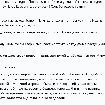
... в пьяном виде... Побранили, побили и ушли... Уж я ждала, ждала..
. Эх, Егор Власыч, Егор Власыч! Хоть бы разочек зашли!
. все-таки ж хозяйство... Поглядеть, как и что... Вы хозяин... Ишь ты,
вы бы сели, отдохнули...
дурочка, и глядит вверх на лицо Егора... От лица ее так и дышит
внодушным тоном Егор и выбирает местечко между двумя растущими
!
и, стыдясь своей радости, закрывает рукой улыбающийся рот. Мин
хо Пелагея.
й картузик и вытирая рукавом красный лоб. - Нет никакой надобност
олько тебя взбаламутишь, а постоянно жить в деревне - душа не
анный... Мне чтоб и кровать была, и чай хороший, и разговоры
, а у тебя там на деревне беднота, копоть... Я и дня не выживу.
об беспременно мне у тебя жить, так я бы или избу сжег, или руки 
это баловство сидит, ничего не поделаешь.