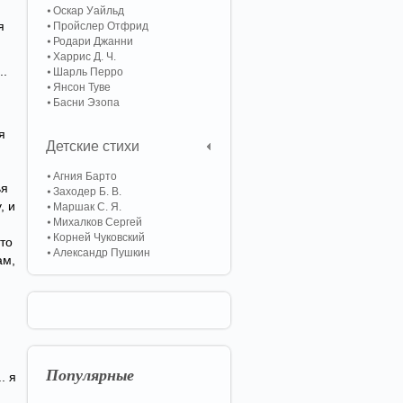
Оскар Уайльд
я
Пройслер Отфрид
Родари Джанни
Харрис Д. Ч.
..
Шарль Перро
Янсон Туве
Басни Эзопа
я
Детские стихи
Агния Барто
ья
Заходер Б. В.
, и
Маршак С. Я.
Михалков Сергей
Корней Чуковский
 то
Александр Пушкин
ам,
Популярные
. я