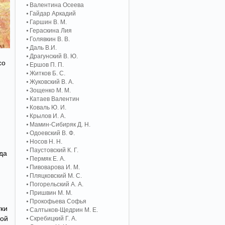
Валентина Осеева
Гайдар Аркадий
Гаршин В. М.
Гераскина Лия
Голявкин В. В.
Даль В.И.
Драгунский В. Ю.
со
Ершов П. П.
Житков Б. С.
Жуковский В. А.
Зощенко М. М.
Катаев Валентин
Коваль Ю. И.
Крылов И. А.
Мамин-Сибиряк Д. Н.
Одоевский В. Ф.
Носов Н. Н.
Паустовский К. Г.
юда
Пермяк Е. А.
Пивоварова И. М.
Пляцковский М. С.
Погорельский А. A.
Пришвин М. М.
Прокофьева Софья
тки
Салтыков-Щедрин М. Е.
той
Скребицкий Г. А.