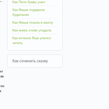
..
Как Петя буквы учил
Как Маше подарили
будильник
Как Маша пошла в школу
Как мама слово угадала
Как котенок Яша учился
читать
Как сочинить сказку
ит
аза
 по
а