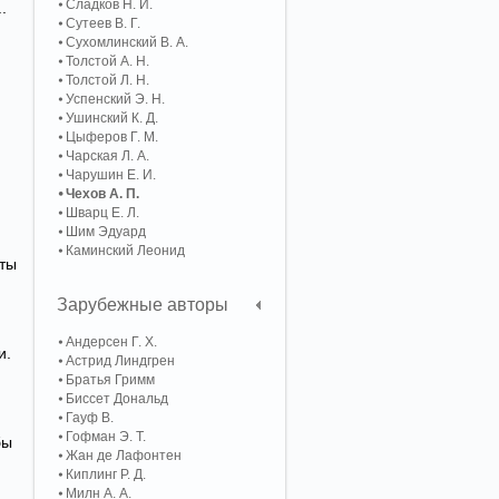
Сладков Н. И.
.
Сутеев В. Г.
Сухомлинский В. А.
Толстой А. Н.
Толстой Л. Н.
Успенский Э. Н.
Ушинский К. Д.
Цыферов Г. М.
Чарская Л. А.
Чарушин Е. И.
Чехов А. П.
Шварц Е. Л.
Шим Эдуард
Каминский Леонид
уты
Зарубежные авторы
Андерсен Г. Х.
и.
Астрид Линдгрен
Братья Гримм
Биссет Дональд
Гауф В.
Гофман Э. Т.
бы
Жан де Лафонтен
Киплинг Р. Д.
Милн А. А.