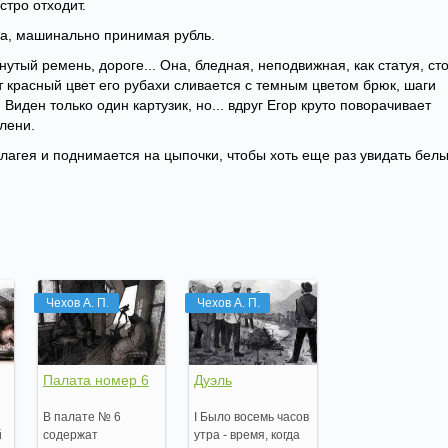
стро отходит.
она, машинально принимая рубль.
нутый ремень, дороге... Она, бледная, неподвижная, как статуя, ст
от красный цвет его рубахи сливается с темным цветом брюк, шаги
 Виден только один картузик, но... вдруг Егор круто поворачивает
елени.
елагея и поднимается на цыпочки, чтобы хоть еще раз увидать бел
Чехов А. П.
Чехов А. П.
Палата номер 6
Дуэль
В палате № 6
I Было восемь часов
й
содержат
утра - время, когда