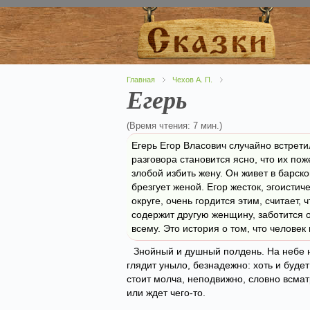
Главная
Чехов А. П.
Егерь
(Время чтения: 7 мин.)
Егерь Егор Власович случайно встретил
разговора становится ясно, что их по
злобой избить жену. Он живет в барск
брезгует женой. Егор жесток, эгоистич
округе, очень гордится этим, считает,
содержит другую женщину, заботится 
всему. Это история о том, что человек
Знойный и душный полдень. На небе 
глядит уныло, безнадежно: хоть и будет 
стоит молча, неподвижно, словно всма
или ждет чего-то.