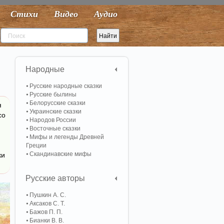
Стихи
Видео
Аудио
Народные
Русские народные сказки
Русские былины
Белорусские сказки
я
Украинские сказки
со
Народов России
Восточные сказки
Мифы и легенды Древней
Греции
Скандинавские мифы
ки
Русские авторы
Пушкин А. С.
Аксаков С. Т.
Бажов П. П.
Бианки В. В.