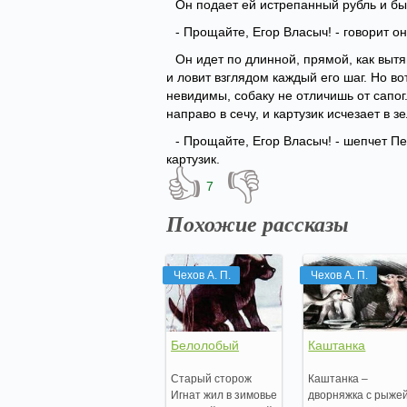
Он подает ей истрепанный рубль и бы
- Прощайте, Егор Власыч! - говорит 
Он идет по длинной, прямой, как вытя
и ловит взглядом каждый его шаг. Но в
невидимы, собаку не отличишь от сапог.
направо в сечу, и картузик исчезает в з
- Прощайте, Егор Власыч! - шепчет П
картузик.
👍
👎
7
Похожие рассказы
Чехов А. П.
Чехов А. П.
Белолобый
Каштанка
Старый сторож
Каштанка –
Игнат жил в зимовье
дворняжка с рыже