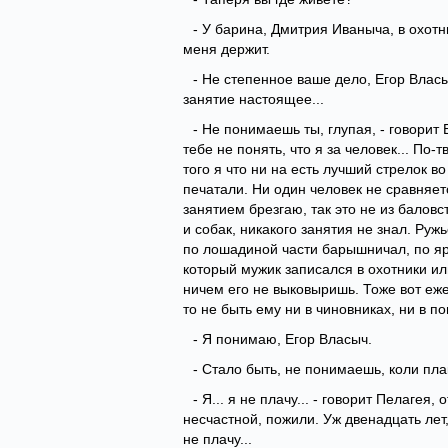
- У барина, Дмитрия Иваныча, в охотни
меня держит.
- Не степенное ваше дело, Егор Власыч
занятие настоящее...
- Не понимаешь ты, глупая, - говорит 
тебе не понять, что я за человек... П
того я что ни на есть лучший стрелок в
печатали. Ни один человек не сравняет
занятием брезгаю, так это не из баловс
и собак, никакого занятия не знал. Руж
по лошадиной части барышничал, по яр
который мужик записался в охотники ил
ничем его не выковыришь. Тоже вот еже
то не быть ему ни в чиновниках, ни в 
- Я понимаю, Егор Власыч.
- Стало быть, не понимаешь, коли пла
- Я... я не плачу... - говорит Пелагея
несчастной, пожили. Уж двенадцать лет, 
не плачу...