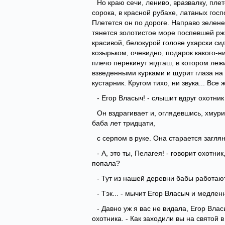
Но краю сечи, лениво, вразвалку, пле
сорока, в красной рубахе, латаных госп
Плетется он по дороге. Направо зеленее
тянется золотистое море поспевшей ржи
красивой, белокурой голове ухарски си
козырьком, очевидно, подарок какого-
плечо перекинут ягдташ, в котором леж
взведенными курками и щурит глаза на 
кустарник. Кругом тихо, ни звука... Все
- Егор Власыч! - слышит вдруг охотник
Он вздрагивает и, оглядевшись, хмури
баба лет тридцати,
с серпом в руке. Она старается заглян
- А, это ты, Пелагея! - говорит охотни
попала?
- Тут из нашей деревни бабы работают,
- Тэк... - мычит Егор Власыч и медле
- Давно уж я вас не видала, Егор Вла
охотника. - Как заходили вы на святой в