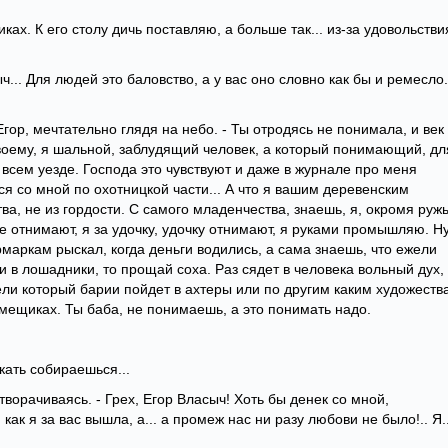
ках. К его столу дичь поставляю, а больше так... из-за удовольстви
... Для людей это баловство, а у вас оно словно как бы и ремесло.
Егор, мечтательно глядя на небо. - Ты отродясь не понимала, и век
о-твоему, я шальной, заблудящий человек, а который понимающий, дл
о всем уезде. Господа это чувствуют и даже в журнале про меня
ся со мной по охотницкой части... А что я вашим деревенским
тва, не из гордости. С самого младенчества, знаешь, я, окромя руж
ье отнимают, я за удочку, удочку отнимают, я руками промышляю. Ну
маркам рыскал, когда деньги водились, а сама знаешь, что ежели
и в лошадники, то прощай соха. Раз сядет в человека вольный дух,
ли который барии пойдет в ахтеры или по другим каким художеств
помещиках. Ты баба, не понимаешь, а это понимать надо.
кать собираешься...
, отворачиваясь. - Грех, Егор Власыч! Хоть бы денек со мной,
как я за вас вышла, а... а промеж нас ни разу любови не было!.. Я..