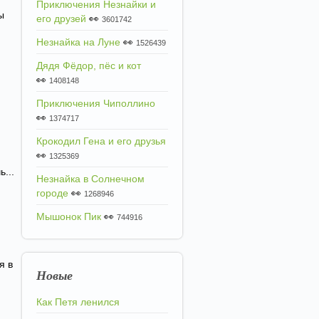
Приключения Незнайки и
ы
его друзей
👀
3601742
Незнайка на Луне
👀
1526439
Дядя Фёдор, пёс и кот
👀
1408148
Приключения Чиполлино
👀
1374717
Крокодил Гена и его друзья
👀
1325369
...
Незнайка в Солнечном
городе
👀
1268946
Мышонок Пик
👀
744916
я в
Новые
Как Петя ленился