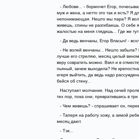
- Любови... - бормочет Егор, почесыва
муж и жена, а нетто это так и есть? Я д
непонимающая. Нешто мы пара? Я вольн
живешь, спины не разгибаешь. О себе я
жалостью на меня глядишь... Где же ту
- Да ведь венчаны, Егор Власыч! - вс
- Не волей венчаны... Нешто забыла? 
лучше его стреляю, месяц целый вином 
веру совратить можно. Взял и в отместк
пьяный, зачем выходила? Не крепостная
егеря выйтить, да ведь надо рассуждени
бейся об стену...
Наступает молчание. Над сечей пролет
тех пор, пока они, превратившись в три
- Чем живешь? - спрашивает он, перев
- Таперя на работу хожу, а зимой реб
месяц дают.
- Тэк...