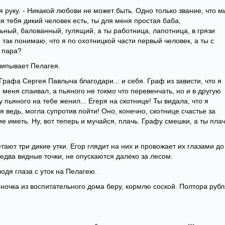
я руку. - Никакой любови не может быть. Одно только звание, что м
ля тебя дикий человек есть, ты для меня простая баба,
ый, балованный, гулящий, а ты работница, лапотница, в грязи
 так понимаю, что я по охотницкой части первый человек, а ты с
т пара?
хлипывает Пелагея.
Графа Сергея Павлыча благодари... и себя. Граф из зависти, что я
меня спаивал, а пьяного не токмо что перевенчать, но и в другую
у пьяного на тебе женил... Егеря на скотнице! Ты видала, что я
 ведь, могла супротив пойти! Оно, конечно, скотнице счастье за
е иметь. Ну, вот теперь и мучайся, плачь. Графу смешки, а ты плачь
ают три дикие утки. Егор глядит на них и провожает их глазами до
 едва видные точки, не опускаются далеко за лесом.
одя глаза с уток на Пелагею.
еночка из воспитательного дома беру, кормлю соской. Полтора рубл