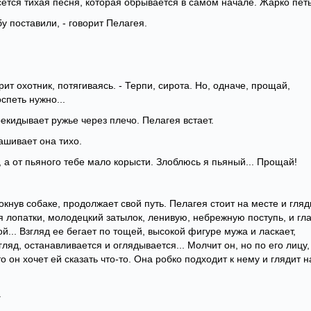
ется тихая песня, которая обрывается в самом начале. Жарко петь.
у поставили, - говорит Пелагея.
орит охотник, потягиваясь. - Терпи, сирота. Но, одначе, прощай,
спеть нужно...
екидывает ружье через плечо. Пелагея встает.
рашивает она тихо.
, а от пьяного тебе мало корысти. Злоблюсь я пьяный... Прощай!
окнув собаке, продолжает свой путь. Пелагея стоит на месте и гляд
я лопатки, молодецкий затылок, ленивую, небрежную поступь, и гл
й... Взгляд ее бегает по тощей, высокой фигуре мужа и ласкает,
згляд, останавливается и оглядывается... Молчит он, но по его лицу,
он хочет ей сказать что-то. Она робко подходит к нему и глядит н
.