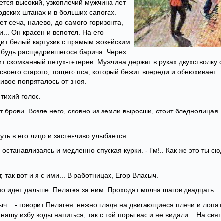
тется высокий, узкоплечий мужчина лет
одских штанах и в больших сапогах.
т сеча, налево, до самого горизонта,
... Он красен и вспотел. На его
дит белый картузик с прямым жокейским
нибудь расщедрившегося барича. Через
ит скомканный петух-тетерев. Мужчина держит в руках двухстволку 
своего старого, тощего пса, который бежит впереди и обнюхивает
 живое попряталось от зноя.
 тихий голос.
т брови. Возле него, словно из земли выросши, стоит бледнолицая
уть в его лицо и застенчиво улыбается.
к, останавливаясь и медленно спуская курки. - Гм!.. Как же это ты с
 так вот и я с ими... В работницах, Егор Власыч.
нно идет дальше. Пелагея за ним. Проходят молча шагов двадцать.
сыч... - говорит Пелагея, нежно глядя на двигающиеся плечи и лопа
 нашу избу воды напиться, так с той поры вас и не видали... На свя