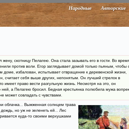
Народные
Авторские
 жену, скотницу Пелагею. Она стала зазывать его в гости. Во врем
женили против воли. Егор заглядывает домой только пьяным, чтобы 
ом доме, избалован, испытывает отвращение к деревенской жизни,
ен, считает себя выше других, непонятым. Он лучший стрелок в
 что имеет право вести разгульную жизнь. Несмотря на это, он
о ней, а Пелагею бросил. Бедная крестьянка полюбила мужа вопре
 не может совладать с чувствами.
ни облачка... Выжженная солнцем трава
дождь, но уж не зеленеть ей... Лес
тривается куда-то своими верхушками