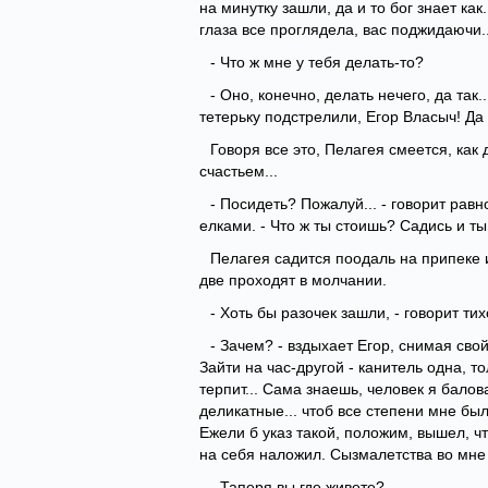
на минутку зашли, да и то бог знает как
глаза все проглядела, вас поджидаючи..
- Что ж мне у тебя делать-то?
- Оно, конечно, делать нечего, да так..
тетерьку подстрелили, Егор Власыч! Да 
Говоря все это, Пелагея смеется, как 
счастьем...
- Посидеть? Пожалуй... - говорит ра
елками. - Что ж ты стоишь? Садись и ты
Пелагея садится поодаль на припеке 
две проходят в молчании.
- Хоть бы разочек зашли, - говорит ти
- Зачем? - вздыхает Егор, снимая сво
Зайти на час-другой - канитель одна, т
терпит... Сама знаешь, человек я балов
деликатные... чтоб все степени мне были
Ежели б указ такой, положим, вышел, чт
на себя наложил. Сызмалетства во мне 
- Таперя вы где живете?