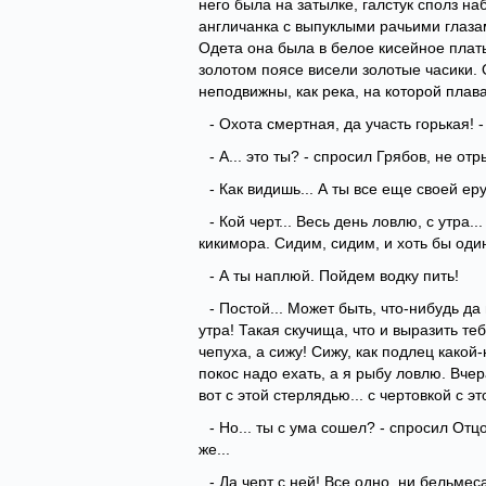
него была на затылке, галстук сполз на
англичанка с выпуклыми рачьими глаза
Одета она была в белое кисейное плать
золотом поясе висели золотые часики.
неподвижны, как река, на которой плав
- Охота смертная, да участь горькая! 
- А... это ты? - спросил Грябов, не от
- Как видишь... А ты все еще своей е
- Кой черт... Весь день ловлю, с утра.
кикимора. Сидим, сидим, и хоть бы один
- А ты наплюй. Пойдем водку пить!
- Постой... Может быть, что-нибудь да
утра! Такая скучища, что и выразить те
чепуха, а сижу! Сижу, как подлец какой-
покос надо ехать, а я рыбу ловлю. Вче
вот с этой стерлядью... с чертовкой с это
- Но... ты с ума сошел? - спросил Отц
же...
- Да черт с ней! Все одно, ни бельмес