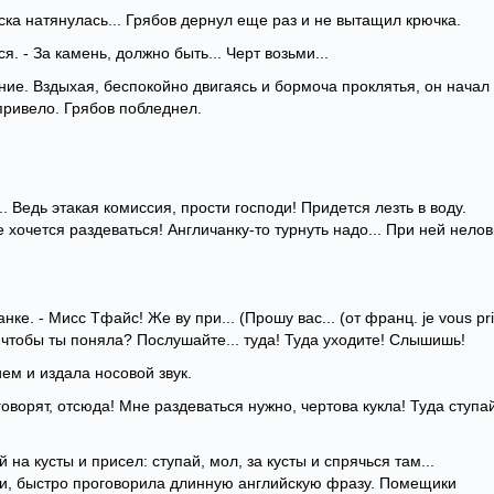
ска натянулась... Грябов дернул еще раз и не вытащил крючка.
я. - За камень, должно быть... Черт возьми...
ние. Вздыхая, беспокойно двигаясь и бормоча проклятья, он начал
 привело. Грябов побледнел.
.. Ведь этакая комиссия, прости господи! Придется лезть в воду.
е хочется раздеваться! Англичанку-то турнуть надо... При ней нелов
чанке. - Мисс Тфайс! Же ву при... (Прошу вас... (от франц. je vous pri
ть, чтобы ты поняла? Послушайте... туда! Туда уходите! Слышишь!
м и издала носовой звук.
говорят, отсюда! Мне раздеваться нужно, чертова кукла! Туда ступа
 на кусты и присел: ступай, мол, за кусты и спрячься там...
ми, быстро проговорила длинную английскую фразу. Помещики