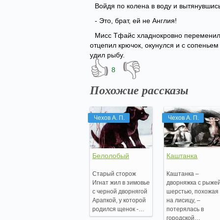
Войдя по колена в воду и вытянувшись
- Это, брат, ей не Англия!
Мисс Тфайс хладнокровно переменила 
отцепил крючок, окунулся и с сопеньем
удил рыбу.
👍
👎
8
Похожие рассказы
Чехов А. П.
Чехов А. П.
Белолобый
Каштанка
Старый сторож
Каштанка –
Игнат жил в зимовье
дворняжка с рыже
с черной дворнягой
шерстью, похожая
Арапкой, у которой
на лисицу, –
родился щенок -…
потерялась в
городской…