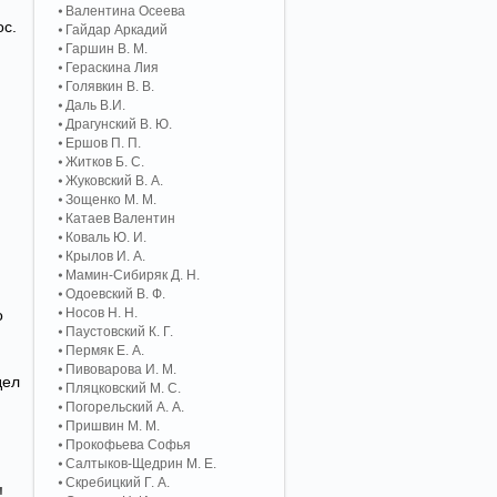
Валентина Осеева
ос.
Гайдар Аркадий
Гаршин В. М.
Гераскина Лия
Голявкин В. В.
Даль В.И.
Драгунский В. Ю.
Ершов П. П.
Житков Б. С.
Жуковский В. А.
Зощенко М. М.
Катаев Валентин
Коваль Ю. И.
Крылов И. А.
Мамин-Сибиряк Д. Н.
Одоевский В. Ф.
Носов Н. Н.
о
Паустовский К. Г.
Пермяк Е. А.
Пивоварова И. М.
дел
Пляцковский М. С.
Погорельский А. A.
Пришвин М. М.
Прокофьева Софья
Салтыков-Щедрин М. Е.
Скребицкий Г. А.
!