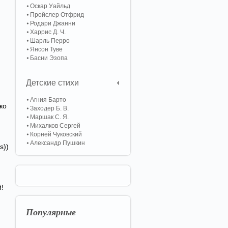
Оскар Уайльд
Пройслер Отфрид
Родари Джанни
Харрис Д. Ч.
Шарль Перро
Янсон Туве
Басни Эзопа
Детские стихи
Агния Барто
ко
Заходер Б. В.
Маршак С. Я.
Михалков Сергей
Корней Чуковский
Александр Пушкин
s))
й!
Популярные