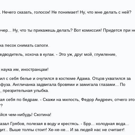
. Нечего сказать, голосок! Не понимает! Ну, что мне делать с ней?
ечер... Ну, что ты прикажешь делать? Вот комиссия! Придется при н
на песок снимать сапоги.
едводитель, хохоча в кулак. - Это уж, друг мой, глумление,
о наука им, иностранцам!
ил с себя белье и очутился в костюме Адама. Отцов ухватился за
нфуза. Англичанка задвигала бровями и замигала глазами... По
, презрительная улыбка.
пая себя по бедрам. - Скажи на милость, Федор Андреич, отчего это
т?
ойся чем-нибудь! Скотина!
азал Грябов, полезая в воду и крестясь. - Брр... холодная вода...
т... Выше толпы стоит! Хе-хе-хе... И за людей нас не считает!