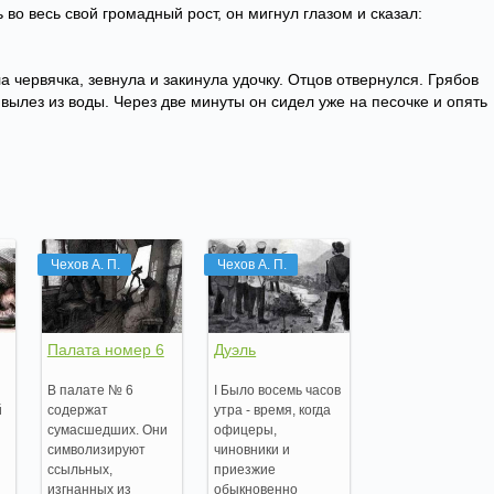
 во весь свой громадный рост, он мигнул глазом и сказал:
червячка, зевнула и закинула удочку. Отцов отвернулся. Грябов
 вылез из воды. Через две минуты он сидел уже на песочке и опять
Чехов А. П.
Чехов А. П.
Палата номер 6
Дуэль
В палате № 6
I Было восемь часов
й
содержат
утра - время, когда
сумасшедших. Они
офицеры,
символизируют
чиновники и
ссыльных,
приезжие
изгнанных из
обыкновенно