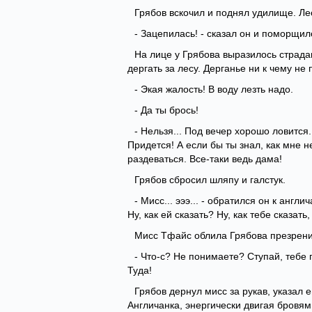
Грябов вскочил и поднял удилище. Ле
- Зацепилась! - сказал он и поморщилс
На лице у Грябова выразилось страда
дергать за лесу. Дерганье ни к чему не
- Экая жалость! В воду лезть надо.
- Да ты брось!
- Нельзя... Под вечер хорошо ловится.
Придется! А если бы ты знал, как мне н
раздеваться. Все-таки ведь дама!
Грябов сбросил шляпу и галстук.
- Мисс... эээ... - обратился он к англи
Ну, как ей сказать? Ну, как тебе сказа
Мисс Тфайс облила Грябова презрение
- Что-с? Не понимаете? Ступай, тебе 
Туда!
Грябов дернул мисс за рукав, указал ей
Англичанка, энергически двигая бровя