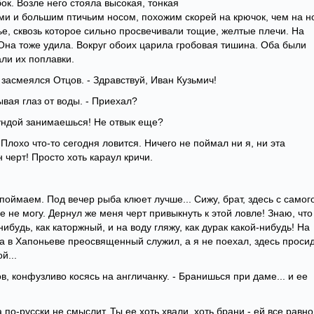
бок. Возле него стояла высокая, тонкая
ми и большим птичьим носом, похожим скорей на крючок, чем на н
е, сквозь которое сильно просвечивали тощие, желтые плечи. На
 Она тоже удила. Вокруг обоих царила гробовая тишина. Оба были
али их поплавки.
- засмеялся Отцов. - Здравствуй, Иван Кузьмич!
рывая глаз от воды. - Приехал?
рундой занимаешься! Не отвык еще?
.. Плохо что-то сегодня ловится. Ничего не поймал ни я, ни эта
 черт! Просто хоть караул кричи.
 поймаем. Под вечер рыба клюет лучше... Сижу, брат, здесь с самог
бе не могу. Дернул же меня черт привыкнуть к этой ловле! Знаю, что
нибудь, как каторжный, и на воду гляжу, как дурак какой-нибудь! На
ра в Хапоньеве преосвященный служил, а я не поехал, здесь проси
й...
ов, конфузливо косясь на англичанку. - Бранишься при даме... и ее
а по-русски не смыслит. Ты ее хоть хвали, хоть брани - ей все равно