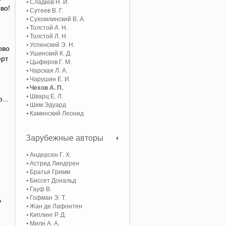
Сладков Н. И.
во!
Сутеев В. Г.
Сухомлинский В. А.
Толстой А. Н.
Толстой Л. Н.
Успенский Э. Н.
ово
Ушинский К. Д.
ерт
Цыферов Г. М.
Чарская Л. А.
Чарушин Е. И.
Чехов А. П.
Шварц Е. Л.
...
Шим Эдуард
Каминский Леонид
Зарубежные авторы
Андерсен Г. Х.
Астрид Линдгрен
Братья Гримм
Биссет Дональд
Гауф В.
Гофман Э. Т.
А
Жан де Лафонтен
Киплинг Р. Д.
Милн А. А.