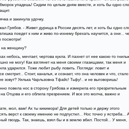
обморок упадешь! Сидим по целым дням вместе, и хоть бы одно сло
ращит.
чка и закинула удочку.
жал Грябов. - Живет дурища в России десять лет, и хоть бы одно сл
атишка поедет к ним и живо по-ихнему брехать научится, а они... ч
ы посмотри!
ал на женщину?
ах небось, мечтает, чертова кукла. И пахнет от нее какою-то гнилью
ушно не могу! Как взглянет на меня своими глазищами, так меня и
рила ударился. Тоже любит рыбу ловить. Погляди: ловит и
смотрит... Стоит, каналья, и сознает, что она человек и что, стало
ее зовут? Уилька Чарльзовна Тфайс! Тьфу!.. и не выговоришь!
нно повела нос в сторону Грябова и измерила его презрительным
 на Отцова и его облила презрением. И все это молча, важно и
Нате, мол, вам! Ах ты кикимора! Для детей только и держу этого
сять верст к своему имению не подпустил... Нос точно у ястреба... 
й гвоздь. Так, знаешь, взял бы и в землю вбил. Постой... У меня,