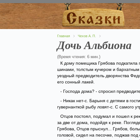
Главная
Чехов А. П.
Дочь Альбиона
(Время чтения: 6 мин.)
К дому помещика Грябова подкатила 
шинами, толстым кучером и бархатным 
уездный предводитель дворянства Федо
его сонный лакей.
- Господа дома? - спросил предводите
- Никак нет-с. Барыня с детями в гос
гувернанткой рыбу ловят-с. С самого ут
Отцов постоял, подумал и пошел к рек
за две от дома, подойдя к реке. Погляде
Грябова, Отцов прыснул... Грябов, бол
головой, сидел на песочке, поджав под 