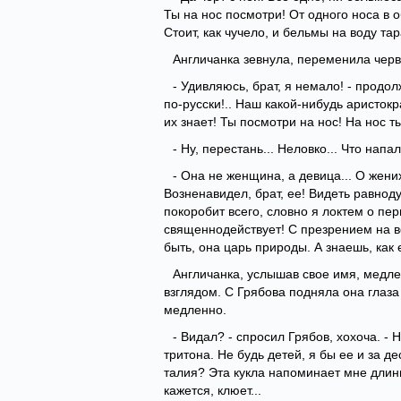
Ты на нос посмотри! От одного носа в 
Стоит, как чучело, и бельмы на воду та
Англичанка зевнула, переменила червя
- Удивляюсь, брат, я немало! - продол
по-русски!.. Наш какой-нибудь аристокр
их знает! Ты посмотри на нос! На нос т
- Ну, перестань... Неловко... Что нап
- Она не женщина, а девица... О жених
Возненавидел, брат, ее! Видеть равнод
покоробит всего, словно я локтем о пе
священнодействует! С презрением на все 
быть, она царь природы. А знаешь, как 
Англичанка, услышав свое имя, медле
взглядом. С Грябова подняла она глаза
медленно.
- Видал? - спросил Грябов, хохоча. - 
тритона. Не будь детей, я бы ее и за де
талия? Эта кукла напоминает мне длинны
кажется, клюет...