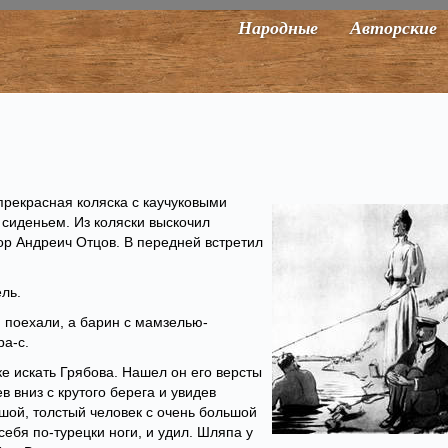
Народные
Авторские
прекрасная коляска с каучуковыми
сиденьем. Из коляски выскочил
р Андреич Отцов. В передней встретил
ль.
ти поехали, а барин с мамзелью-
ра-с.
е искать Грябова. Нашел он его версты
в вниз с крутого берега и увидев
ьшой, толстый человек с очень большой
себя по-турецки ноги, и удил. Шляпа у