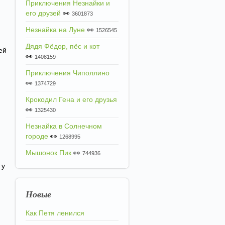
Приключения Незнайки и
его друзей
👀
3601873
Незнайка на Луне
👀
1526545
Дядя Фёдор, пёс и кот
ей
👀
1408159
Приключения Чиполлино
👀
1374729
Крокодил Гена и его друзья
👀
1325430
Незнайка в Солнечном
городе
👀
1268995
Мышонок Пик
👀
744936
 у
Новые
Как Петя ленился