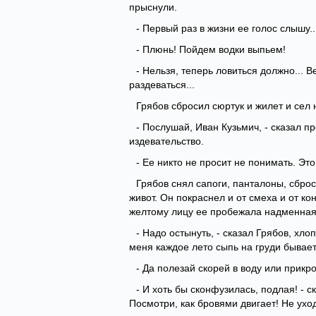
прыснули.
- Первый раз в жизни ее голос слышу..
- Плюнь! Пойдем водки выпьем!
- Нельзя, теперь ловиться должно... В
раздеваться...
Грябов сбросил сюртук и жилет и сел 
- Послушай, Иван Кузьмич, - сказал пр
издевательство.
- Ее никто не просит не понимать. Эт
Грябов снял сапоги, панталоны, сброс
живот. Он покраснел и от смеха и от ко
желтому лицу ее пробежала надменная
- Надо остынуть, - сказал Грябов, хло
меня каждое лето сыпь на груди бывае
- Да полезай скорей в воду или прикр
- И хоть бы сконфузилась, подлая! - ск
Посмотри, как бровями двигает! Не уходи