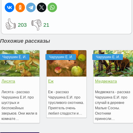
👍
👎
203
21
Похожие рассказы
Чарушин Е. И.
Чарушин Е. И.
Чарушин Е. И.
Лисята
Еж
Медвежата
Лисята - рассказ
Еж - рассказ
Медвежата - рассказ
Чарушина Е.И. про
Чарушина Е.И. про
Чарушина Е.И. про
шустрых и
трусливого охотника.
случай в деревне
беспокойных
Приятель очень
Малые Сосны.
зверьков. Они жили в
любил сладости и…
Охотники
комнате…
принесли…