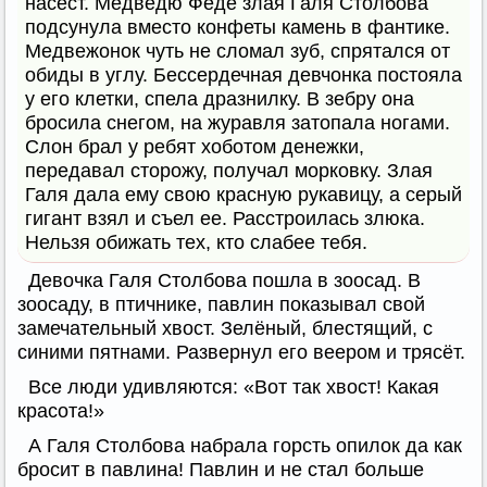
насест. Медведю Феде злая Галя Столбова
подсунула вместо конфеты камень в фантике.
Медвежонок чуть не сломал зуб, спрятался от
обиды в углу. Бессердечная девчонка постояла
у его клетки, спела дразнилку. В зебру она
бросила снегом, на журавля затопала ногами.
Слон брал у ребят хоботом денежки,
передавал сторожу, получал морковку. Злая
Галя дала ему свою красную рукавицу, а серый
гигант взял и съел ее. Расстроилась злюка.
Нельзя обижать тех, кто слабее тебя.
Девочка Галя Столбова пошла в зоосад. В
зоосаду, в птичнике, павлин показывал свой
замечательный хвост. Зелёный, блестящий, с
синими пятнами. Развернул его веером и трясёт.
Все люди удивляются: «Вот так хвост! Какая
красота!»
А Галя Столбова набрала горсть опилок да как
бросит в павлина! Павлин и не стал больше