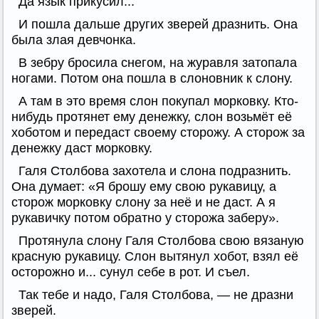
Да язык прикусил...
И пошла дальше других зверей дразнить. Она
была злая девчонка.
В зебру бросила снегом, на журавля затопала
ногами. Потом она пошла в слоновник к слону.
А там в это время слон покупал морковку. Кто-
нибудь протянет ему денежку, слон возьмёт её
хоботом и передаст своему сторожу. А сторож за
денежку даст морковку.
Галя Столбова захотела и слона подразнить.
Она думает: «Я брошу ему свою рукавицу, а
сторож морковку слону за неё и не даст. А я
рукавичку потом обратно у сторожа заберу».
Протянула слону Галя Столбова свою вязаную
красную рукавицу. Слон вытянул хобот, взял её
осторожно и... сунул себе в рот. И съел.
Так тебе и надо, Галя Столбова, — не дразни
зверей.