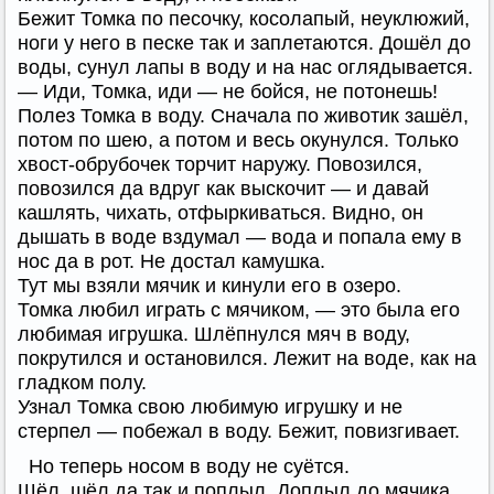
Бежит Томка по песочку, косолапый, неуклюжий,
ноги у него в песке так и заплетаются. Дошёл до
воды, сунул лапы в воду и на нас оглядывается.
— Иди, Томка, иди — не бойся, не потонешь!
Полез Томка в воду. Сначала по животик зашёл,
потом по шею, а потом и весь окунулся. Только
хвост-обрубочек торчит наружу. Повозился,
повозился да вдруг как выскочит — и давай
кашлять, чихать, отфыркиваться. Видно, он
дышать в воде вздумал — вода и попала ему в
нос да в рот. Не достал камушка.
Тут мы взяли мячик и кинули его в озеро.
Томка любил играть с мячиком, — это была его
любимая игрушка. Шлёпнулся мяч в воду,
покрутился и остановился. Лежит на воде, как на
гладком полу.
Узнал Томка свою любимую игрушку и не
стерпел — побежал в воду. Бежит, повизгивает.
Но теперь носом в воду не суётся.
Шёл, шёл да так и поплыл. Доплыл до мячика,