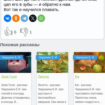
цап его в зубы — и обратно к нам.
Вот так и научился плавать.
👍
👎
6
1
Похожие рассказы
Чарушин Е. И.
Чарушин Е. И.
Чарушин Е. И.
Злая Галя
Лисята
Еж
Злая Галя - рассказ
Лисята - рассказ
Еж - рассказ
Чарушина Е.И. про
Чарушина Е.И. про
Чарушина Е.И. про
случай в зоосаду.
шустрых и
трусливого охотника.
Девочка отправилась
беспокойных
Приятель очень
в зоосад. В…
зверьков. Они жили в
любил сладости и…