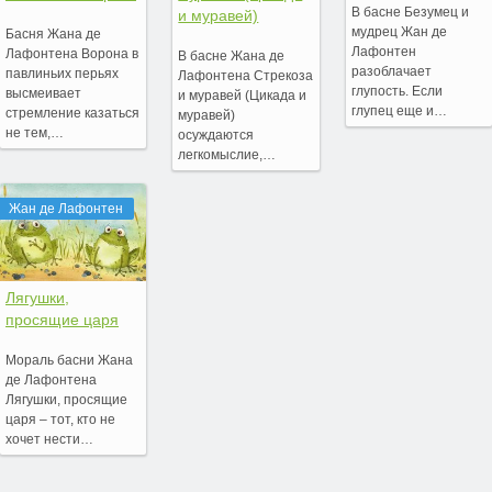
В басне Безумец и
и муравей)
мудрец Жан де
Басня Жана де
Лафонтен
Лафонтена Ворона в
В басне Жана де
разоблачает
павлиньих перьях
Лафонтена Стрекоза
глупость. Если
высмеивает
и муравей (Цикада и
глупец еще и…
стремление казаться
муравей)
не тем,…
осуждаются
легкомыслие,…
Жан де Лафонтен
Лягушки,
просящие царя
Мораль басни Жана
де Лафонтена
Лягушки, просящие
царя – тот, кто не
хочет нести…