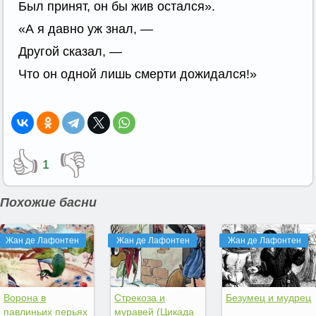
Был принят, он бы жив остался».
«А я давно уж знал, —
Другой сказал, —
Что он одной лишь смерти дожидался!»
👍
👎
1
Похожие басни
Жан де Лафонтен
Жан де Лафонтен
Жан де Лафонтен
Ворона в
Стрекоза и
Безумец и мудрец
павлиньих перьях
муравей (Цикада