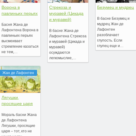
Ворона в
Стрекоза и
Безумец и мудрец
павлиньих перьях
муравей (Цикада
В басне Безумец и
и муравей)
мудрец Жан де
Басня Жана де
Лафонтен
Лафонтена Ворона в
В басне Жана де
разоблачает
павлиньих перьях
Лафонтена Стрекоза
глупость. Если
высмеивает
и муравей (Цикада и
глупец еще и…
стремление казаться
муравей)
не тем,…
осуждаются
легкомыслие,…
Жан де Лафонтен
Лягушки,
просящие царя
Мораль басни Жана
де Лафонтена
Лягушки, просящие
царя – тот, кто не