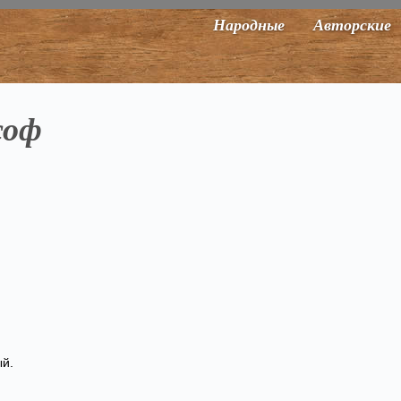
Народные
Авторские
соф
ый.