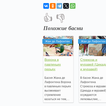
👍
👎
Похожие басни
Жан де Лафонтен
Жан де Лафонтен
Ворона в
Стрекоза и
павлиньих
муравей (Цикад
перьях
и муравей)
Басня Жана де
В басне Жана де
Лафонтена Ворона
Лафонтена
в павлиньих перьях
Стрекоза и мурав
высмеивает
(Цикада и муравей
стремление
осуждаются
казаться не тем,…
легкомыслие,…