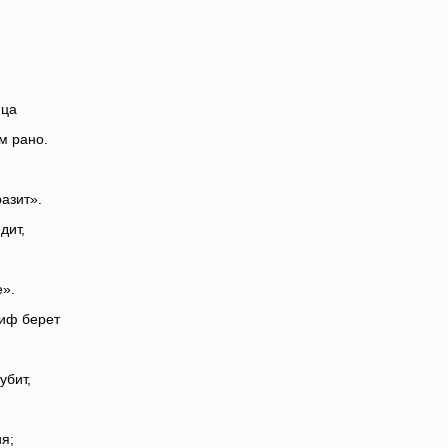
нца
м рано.
азит».
дит,
».
киф берет
убит,
я;