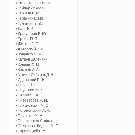
Валентина Осеева
Гайдар Аркадий
Гаршин В. М.
Гераскина Лия
Голявкин В. В.
Даль В.И.
Драгунский В. Ю.
Ершов П. П.
Житков Б. С.
Жуковский В. А.
Зощенко М. М.
Катаев Валентин
Коваль Ю. И.
Крылов И. А.
Мамин-Сибиряк Д. Н.
Одоевский В. Ф.
Носов Н. Н.
Паустовский К. Г.
Пермяк Е. А.
Пивоварова И. М.
Пляцковский М. С.
Погорельский А. A.
Пришвин М. М.
Прокофьева Софья
Салтыков-Щедрин М. Е.
Скребицкий Г. А.