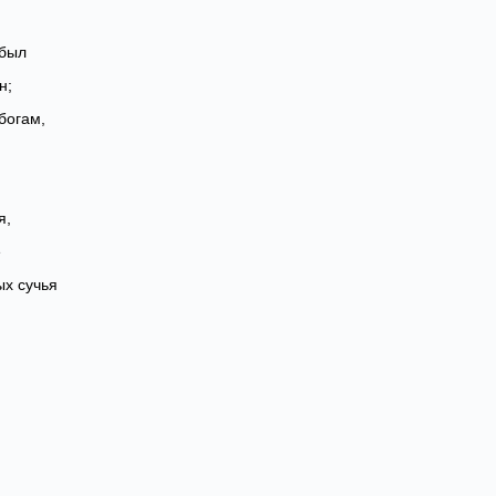
 был
н;
богам,
я,
е
ых сучья