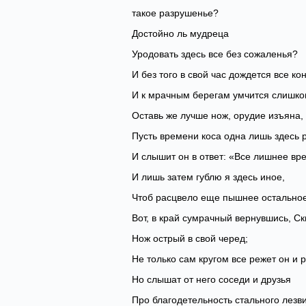
такое разрушенье?
Достойно ль мудреца
Уродовать здесь все без сожаленья?
И без того в свой час дождется все ко
И к мрачным берегам умчится слишко
Оставь же лучше нож, орудие изъяна,
Пусть времени коса одна лишь здесь р
И слышит он в ответ: «Все лишнее вре
И лишь затем гублю я здесь иное,
Чтоб расцвело еще пышнее остальное
Вот, в край сумрачный вернувшись, С
Нож острый в свой черед;
Не только сам кругом все режет он и р
Но слышат от него соседи и друзья
Про благодетельность стального лезви