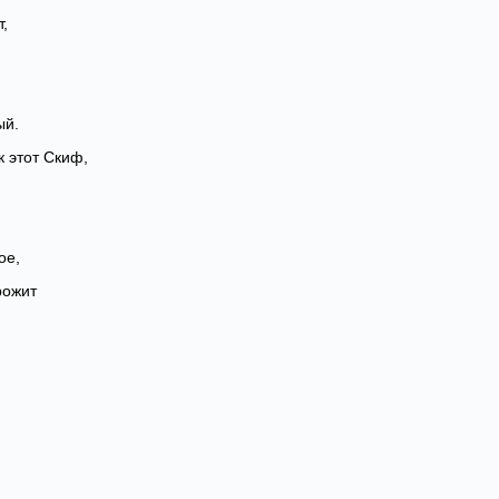
т,
ый.
ак этот Скиф,
ое,
рожит