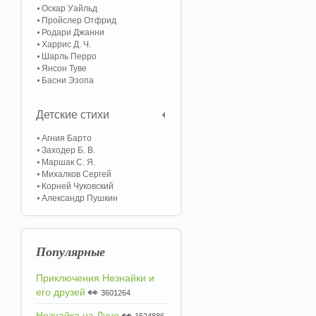
Оскар Уайльд
Пройслер Отфрид
Родари Джанни
Харрис Д. Ч.
Шарль Перро
Янсон Туве
Басни Эзопа
Детские стихи
Агния Барто
Заходер Б. В.
Маршак С. Я.
Михалков Сергей
Корней Чуковский
Александр Пушкин
Популярные
Приключения Незнайки и
его друзей
👀
3601264
Незнайка на Луне
👀