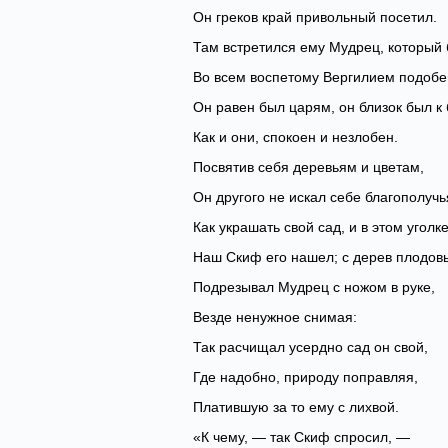
Он греков край привольный посетил.
Там встретился ему Мудрец, который
Во всем воспетому Вергилием подобе
Он равен был царям, он близок был к 
Как и они, спокоен и незлобен.
Посвятив себя деревьям и цветам,
Он другого не искал себе благополучь
Как украшать свой сад, и в этом уголк
Наш Скиф его нашел; с дерев плодов
Подрезывал Мудрец с ножом в руке,
Везде ненужное снимая:
Так расчищал усердно сад он свой,
Где надобно, природу поправляя,
Платившую за то ему с лихвой.
«К чему, — так Скиф спросил, —