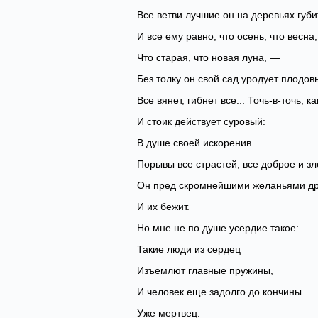
Все ветви лучшие он на деревьях губи
И все ему равно, что осень, что весна,
Что старая, что новая луна, —
Без толку он свой сад уродует плодов
Все вянет, гибнет все... Точь-в-точь, к
И стоик действует суровый:
В душе своей искоренив
Порывы все страстей, все доброе и зл
Он пред скромнейшими желаньями д
И их бежит.
Но мне не по душе усердие такое:
Такие люди из сердец
Изъемлют главные пружины,
И человек еще задолго до кончины
Уже мертвец.