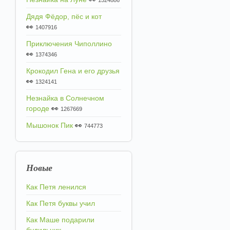
1524886
Дядя Фёдор, пёс и кот
👀
1407916
Приключения Чиполлино
👀
1374346
Крокодил Гена и его друзья
👀
1324141
Незнайка в Солнечном
городе
👀
1267669
Мышонок Пик
👀
744773
Новые
Как Петя ленился
Как Петя буквы учил
Как Маше подарили