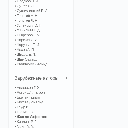
Сладков Н. И.
Сутеев В. Г.
Сухомлинский В. А.
Толстой А. Н.
Толстой Л. Н.
Успенский Э. Н.
Ушинский К. Д.
Цыферов Г. М.
Чарская Л. А.
Чарушин Е. И.
Чехов А. П.
Шварц Е. Л.
Шим Эдуард
Каминский Леонид
Зарубежные авторы
Андерсен Г. Х.
Астрид Линдгрен
Братья Гримм
Биссет Дональд
Гауф В.
Гофман Э. Т.
Жан де Лафонтен
Киплинг Р. Д.
Милн А. А.