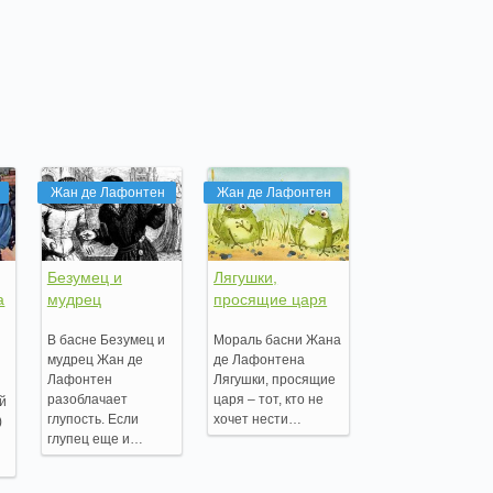
Жан де Лафонтен
Жан де Лафонтен
Безумец и
Лягушки,
а
мудрец
просящие царя
В басне Безумец и
Мораль басни Жана
мудрец Жан де
де Лафонтена
Лафонтен
Лягушки, просящие
разоблачает
царя – тот, кто не
ей
глупость. Если
хочет нести…
)
глупец еще и…