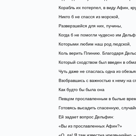
Корабль их потерпел, в виду Афин, кр
Никто б не спасся из морской,
Разверзшейся для них, пучины,
Когда б не помогли чудесно им Дельф
Которыми любим наш род людской,
Коль верить Плинию. Благодаря Дель
Который сходством был введен в обма
Чуть даже не спаслась одна из обезья
Взобравшись с важностью к нему на с
Как будто бы была она
Певцом прославленным в былые врем
Готовясь высадить спасенную, случай
Ей задает вопрос Дельфин:
«Вы из прославленных Афин?»
«О, да! Я там известна чрезвычайно, 