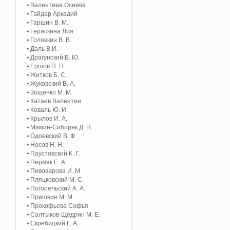
Валентина Осеева
Гайдар Аркадий
Гаршин В. М.
Гераскина Лия
Голявкин В. В.
Даль В.И.
Драгунский В. Ю.
Ершов П. П.
Житков Б. С.
Жуковский В. А.
Зощенко М. М.
Катаев Валентин
Коваль Ю. И.
Крылов И. А.
Мамин-Сибиряк Д. Н.
Одоевский В. Ф.
Носов Н. Н.
Паустовский К. Г.
Пермяк Е. А.
Пивоварова И. М.
Пляцковский М. С.
Погорельский А. A.
Пришвин М. М.
Прокофьева Софья
Салтыков-Щедрин М. Е.
Скребицкий Г. А.