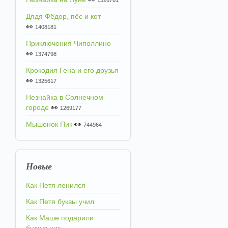
1526761
Дядя Фёдор, пёс и кот
👀
1408181
Приключения Чиполлино
👀
1374798
Крокодил Гена и его друзья
👀
1325617
Незнайка в Солнечном
городе
👀
1269177
Мышонок Пик
👀
744964
Новые
Как Петя ленился
Как Петя буквы учил
Как Маше подарили