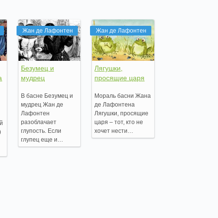
Жан де Лафонтен
Жан де Лафонтен
Безумец и
Лягушки,
а
мудрец
просящие царя
В басне Безумец и
Мораль басни Жана
мудрец Жан де
де Лафонтена
Лафонтен
Лягушки, просящие
разоблачает
царя – тот, кто не
ей
глупость. Если
хочет нести…
)
глупец еще и…