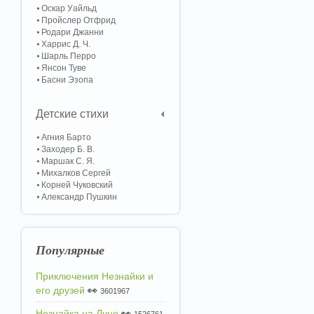
Оскар Уайльд
Пройслер Отфрид
Родари Джанни
Харрис Д. Ч.
Шарль Перро
Янсон Туве
Басни Эзопа
Детские стихи
Агния Барто
Заходер Б. В.
Маршак С. Я.
Михалков Сергей
Корней Чуковский
Александр Пушкин
Популярные
Приключения Незнайки и
его друзей
👀
3601967
Незнайка на Луне
👀