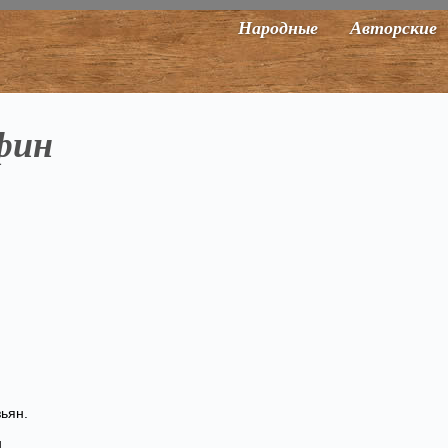
Народные
Авторские
фин
зьян.
н