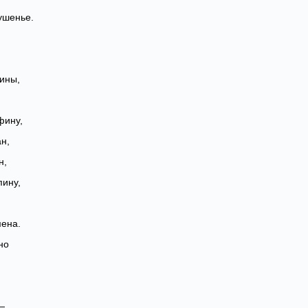
ушенье.
ины,
фину,
н,
н,
пину,
ена.
но
—