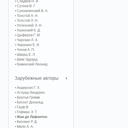
Сладков Н. И.
Сутеев В. Г.
Сухомлинский В. А.
Толстой А. Н.
Толстой Л. Н.
Успенский Э. Н.
Ушинский К. Д.
Цыферов Г. М.
Чарская Л. А.
Чарушин Е. И.
Чехов А. П.
Шварц Е. Л.
Шим Эдуард
Каминский Леонид
Зарубежные авторы
Андерсен Г. Х.
Астрид Линдгрен
Братья Гримм
Биссет Дональд
Гауф В.
Гофман Э. Т.
Жан де Лафонтен
Киплинг Р. Д.
Милн А. А.