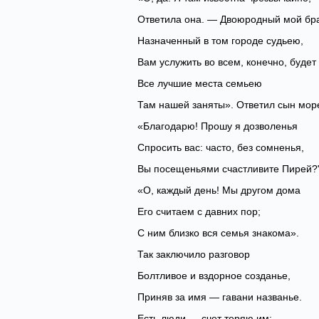
Ответила она. — Двоюродный мой бра
Назначенный в том городе судьею,
Вам услужить во всем, конечно, будет
Все лучшие места семьею
Там нашей заняты». Ответил сын мор
«Благодарю! Прошу я дозволенья
Спросить вас: часто, без сомненья,
Вы посещеньями счастливите Пирей?
«О, каждый день! Мы другом дома
Его считаем с давних пор;
С ним близко вся семья знакома».
Так заключило разговор
Болтливое и вздорное созданье,
Приняв за имя — гавани названье.
Есть люди — счет теряю им: