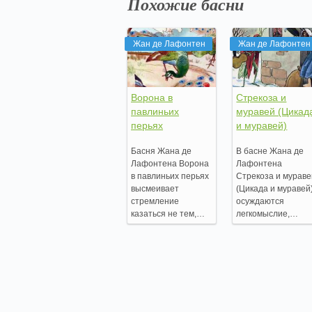
Похожие басни
Жан де Лафонтен
Жан де Лафонтен
Ворона в
Стрекоза и
павлиньих
муравей (Цикад
перьях
и муравей)
Басня Жана де
В басне Жана де
Лафонтена Ворона
Лафонтена
в павлиньих перьях
Стрекоза и мурав
высмеивает
(Цикада и муравей
стремление
осуждаются
казаться не тем,…
легкомыслие,…