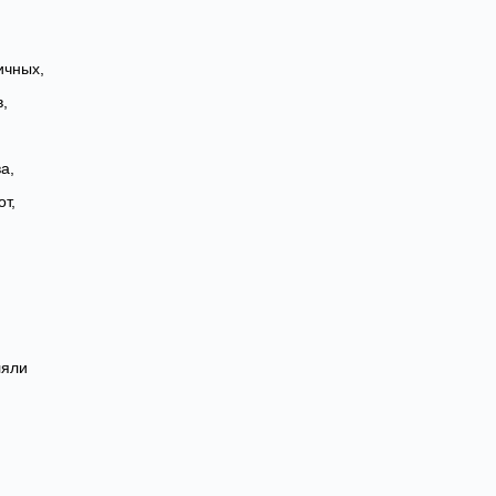
ичных,
,
а,
т,
.
ляли