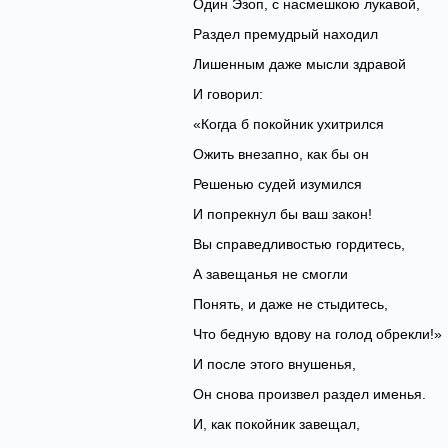
Один Эзоп, с насмешкою лукавой,
Раздел премудрый находил
Лишенным даже мысли здравой
И говорил:
«Когда б покойник ухитрился
Ожить внезапно, как бы он
Решенью судей изумился
И попрекнул бы ваш закон!
Вы справедливостью гордитесь,
А завещанья не смогли
Понять, и даже не стыдитесь,
Что бедную вдову на голод обрекли!»
И после этого внушенья,
Он снова произвел раздел именья.
И, как покойник завещал,