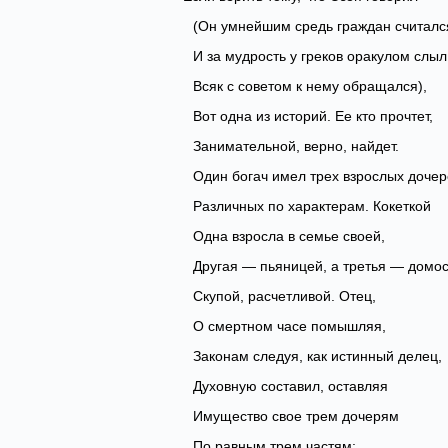
(Он умнейшим средь граждан считалс
И за мудрость у греков оракулом слыл
Всяк с советом к нему обращался),
Вот одна из историй. Ее кто прочтет,
Занимательной, верно, найдет.
Один богач имел трех взрослых дочер
Различных по характерам. Кокеткой
Одна взросла в семье своей,
Другая — пьяницей, а третья — домос
Скупой, расчетливой. Отец,
О смертном часе помышляя,
Законам следуя, как истинный делец,
Духовную составил, оставляя
Имущество свое трем дочерям
По равным трем частям;