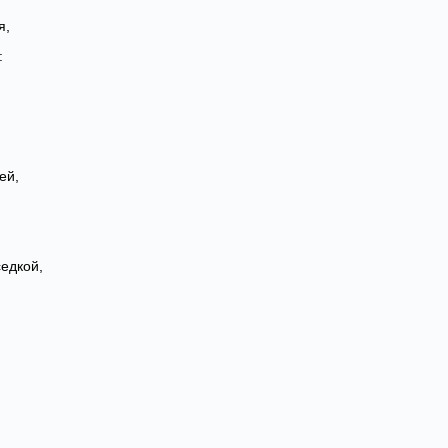
я,
:
ей,
едкой,