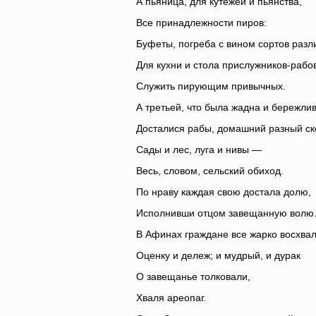
А пьяница, для кутежей и пьянства,
Все принадлежности пиров:
Буфеты, погреба с вином сортов разл
Для кухни и стола прислужников-рабов
Служить пирующим привычных.
А третьей, что была жадна и бережлив
Досталися рабы, домашний разный ско
Сады и лес, луга и нивы —
Весь, словом, сельский обиход.
По нраву каждая свою достала долю,
Исполнивши отцом завещанную волю
В Афинах граждане все жарко восхва
Оценку и дележ; и мудрый, и дурак
О завещанье толковали,
Хваля ареопаг.