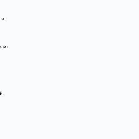
ят,
лит.
й,