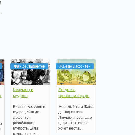
й,
.
Жан де Лафонтен
Жан де Лафонтен
Безумец и
Лягушки,
а
мудрец
просящие царя
В басне Безумец и
Мораль басни Жана
мудрец Жан де
де Лафонтена
Лафонтен
Лягушки, просящие
разоблачает
царя – тот, кто не
ей
глупость. Если
хочет нести…
)
глупец еще и…