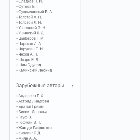
Сладков Н. И.
Сутеев В. Г.
Сухомлинский В. А.
Толстой А. Н.
Толстой Л. Н.
Успенский Э. Н.
Ушинский К. Д.
Цыферов Г. М.
Чарская Л. А.
Чарушин Е. И.
Чехов А. П.
Шварц Е. Л.
Шим Эдуард
Каминский Леонид
Зарубежные авторы
Андерсен Г. Х.
Астрид Линдгрен
Братья Гримм
Биссет Дональд
Гауф В.
Гофман Э. Т.
Жан де Лафонтен
Киплинг Р. Д.
Милн А. А.