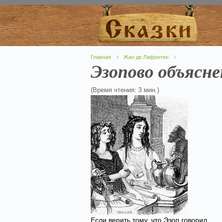
Главная
Жан де Лафонтен
Эзопово объясне
(Время чтения: 3 мин.)
Если верить тому, что Эзоп говорил