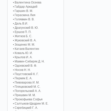
Валентина Осеева
Гайдар Аркадий
Гаршин В. М.
Гераскина Лия
Голявкин В. В.
Даль В.И.
Драгунский В. Ю.
Ершов П. П.
Житков Б. С.
Жуковский В. А.
Зощенко М. М.
Катаев Валентин
Коваль Ю. И.
Крылов И. А.
Мамин-Сибиряк Д. Н.
Одоевский В. Ф.
Носов Н. Н.
Паустовский К. Г.
Пермяк Е. А.
Пивоварова И. М.
Пляцковский М. С.
Погорельский А. A.
Пришвин М. М.
Прокофьева Софья
Салтыков-Щедрин М. Е.
Скребицкий Г. А.