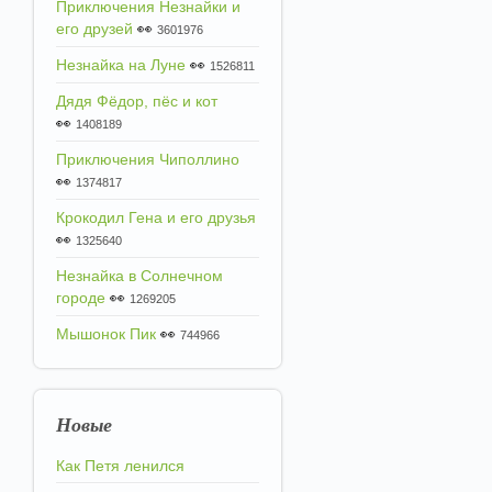
Приключения Незнайки и
его друзей
👀
3601976
Незнайка на Луне
👀
1526811
Дядя Фёдор, пёс и кот
👀
1408189
Приключения Чиполлино
👀
1374817
Крокодил Гена и его друзья
👀
1325640
Незнайка в Солнечном
городе
👀
1269205
Мышонок Пик
👀
744966
Новые
Как Петя ленился