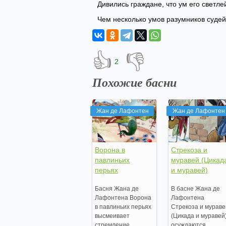
Дивились граждане, что ум его светле
Чем несколько умов разумников судей
👍
👎
2
Похожие басни
Жан де Лафонтен
Жан де Лафонтен
Ворона в
Стрекоза и
павлиньих
муравей (Цикад
перьях
и муравей)
Басня Жана де
В басне Жана де
Лафонтена Ворона
Лафонтена
в павлиньих перьях
Стрекоза и мурав
высмеивает
(Цикада и муравей
стремление
осуждаются