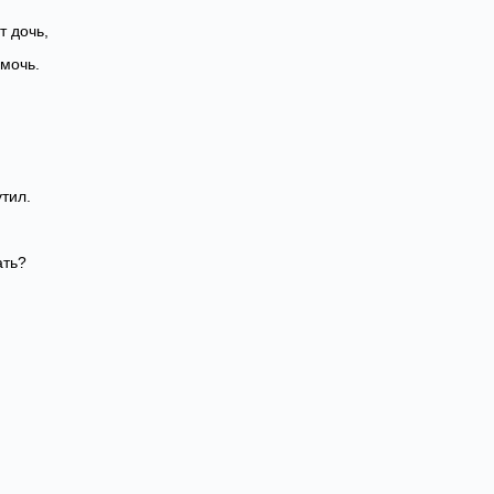
т дочь,
 мочь.
тил.
ать?