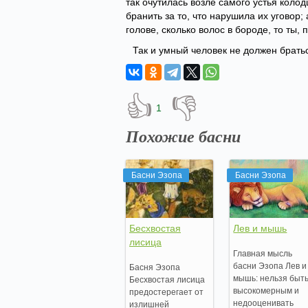
так очутилась возле самого устья колод
бранить за то, что нарушила их уговор;
голове, сколько волос в бороде, то ты,
Так и умный человек не должен братьс
👍
👎
1
Похожие басни
Басни Эзопа
Басни Эзопа
Бесхвостая
Лев и мышь
лисица
Главная мысль
басни Эзопа Лев и
Басня Эзопа
мышь: нельзя быт
Бесхвостая лисица
высокомерным и
предостерегает от
недооценивать
излишней