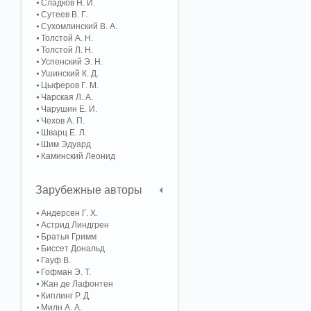
Сладков Н. И.
Сутеев В. Г.
Сухомлинский В. А.
Толстой А. Н.
Толстой Л. Н.
Успенский Э. Н.
Ушинский К. Д.
Цыферов Г. М.
Чарская Л. А.
Чарушин Е. И.
Чехов А. П.
Шварц Е. Л.
Шим Эдуард
Каминский Леонид
Зарубежные авторы
Андерсен Г. Х.
Астрид Линдгрен
Братья Гримм
Биссет Дональд
Гауф В.
Гофман Э. Т.
Жан де Лафонтен
Киплинг Р. Д.
Милн А. А.