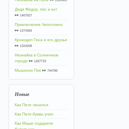
1524965
Дядя Фёдор, пёс и кот
👀
1407927
Приключения Чиполлино
👀
1374364
Крокодил Гена и его друзья
👀
1324208
Незнайка в Солнечном
городе
👀
1267733
Мышонок Пик
👀
744780
Новые
Как Петя ленился
Как Петя буквы учил
Как Маше подарили