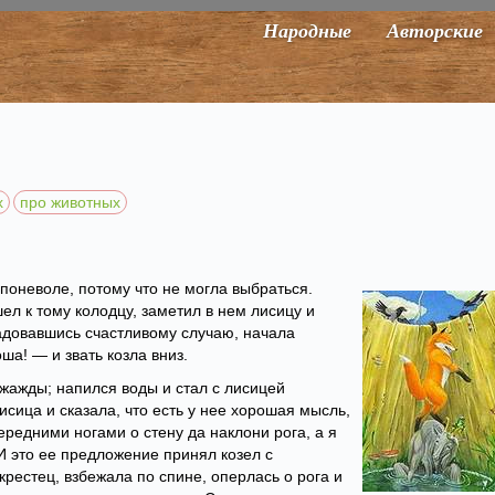
Народные
Авторские
х
про животных
поневоле, потому что не могла выбраться.
ел к тому колодцу, заметил в нем лисицу и
радовавшись счастливому случаю, начала
ша! — и звать козла вниз.
 жажды; напился воды и стал с лисицей
исица и сказала, что есть у нее хорошая мысль,
ередними ногами о стену да наклони рога, а я
 И это ее предложение принял козел с
крестец, взбежала по спине, оперлась о рога и