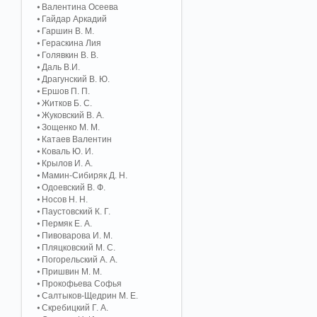
Валентина Осеева
Гайдар Аркадий
Гаршин В. М.
Гераскина Лия
Голявкин В. В.
Даль В.И.
Драгунский В. Ю.
Ершов П. П.
Житков Б. С.
Жуковский В. А.
Зощенко М. М.
Катаев Валентин
Коваль Ю. И.
Крылов И. А.
Мамин-Сибиряк Д. Н.
Одоевский В. Ф.
Носов Н. Н.
Паустовский К. Г.
Пермяк Е. А.
Пивоварова И. М.
Пляцковский М. С.
Погорельский А. A.
Пришвин М. М.
Прокофьева Софья
Салтыков-Щедрин М. Е.
Скребицкий Г. А.