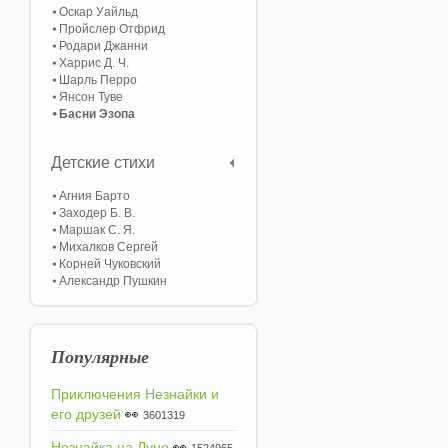
Оскар Уайльд
Пройслер Отфрид
Родари Джанни
Харрис Д. Ч.
Шарль Перро
Янсон Туве
Басни Эзопа
Детские стихи
Агния Барто
Заходер Б. В.
Маршак С. Я.
Михалков Сергей
Корней Чуковский
Александр Пушкин
Популярные
Приключения Незнайки и
его друзей
👀
3601319
Незнайка на Луне
👀