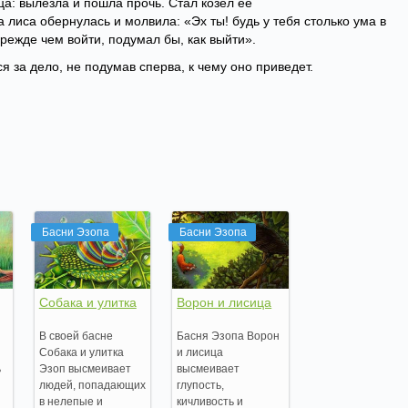
ца: вылезла и пошла прочь. Стал козел ее
 а лиса обернулась и молвила: «Эх ты! будь у тебя столько ума в
 прежде чем войти, подумал бы, как выйти».
я за дело, не подумав сперва, к чему оно приведет.
Басни Эзопа
Басни Эзопа
Собака и улитка
Ворон и лисица
В своей басне
Басня Эзопа Ворон
Собака и улитка
и лисица
ь
Эзоп высмеивает
высмеивает
людей, попадающих
глупость,
в нелепые и
кичливость и