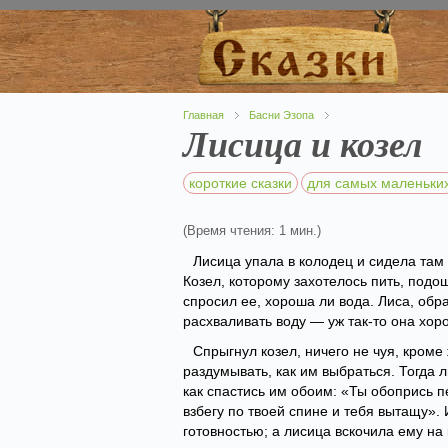
Главная
Басни Эзопа
Лисица и козел
короткие сказки
для самых маленьки
(Время чтения: 1 мин.)
Лисица упала в колодец и сидела там 
Козел, которому захотелось пить, подош
спросил ее, хороша ли вода. Лиса, об
расхваливать воду — уж так-то она хоро
Спрыгнул козел, ничего не чуя, кроме
раздумывать, как им выбраться. Тогда л
как спастись им обоим: «Ты обопрись п
взбегу по твоей спине и тебя вытащу».
готовностью; а лисица вскочила ему на 