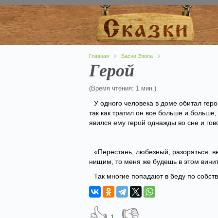
Главная
Басни Эзопа
Герой
(Время чтения: 1 мин.)
У одного человека в доме обитал геро
так как тратил он все больше и больше
явился ему герой однажды во сне и гов
«Перестань, любезный, разоряться: в
нищим, то меня же будешь в этом винит
Так многие попадают в беду по собств
👍
👎
1