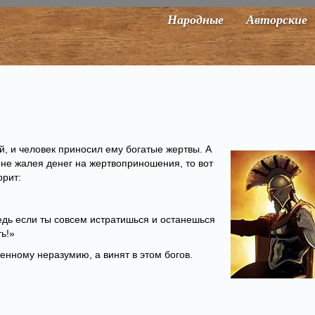
Народные
Авторские
й, и человек приносил ему богатые жертвы. А
, не жалея денег на жертвоприношения, то вот
орит:
едь если ты совсем истратишься и останешься
ь!»
енному неразумию, а винят в этом богов.