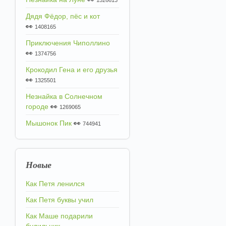
1526613
Дядя Фёдор, пёс и кот
👀
1408165
Приключения Чиполлино
👀
1374756
Крокодил Гена и его друзья
👀
1325501
Незнайка в Солнечном
городе
👀
1269065
Мышонок Пик
👀
744941
Новые
Как Петя ленился
Как Петя буквы учил
Как Маше подарили