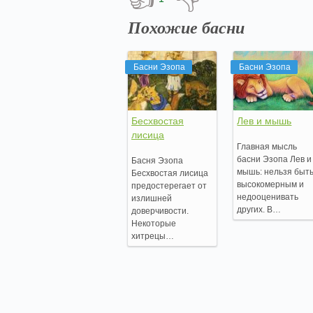
Похожие басни
Басни Эзопа
Басни Эзопа
Бесхвостая
Лев и мышь
лисица
Главная мысль
басни Эзопа Лев и
Басня Эзопа
мышь: нельзя быт
Бесхвостая лисица
высокомерным и
предостерегает от
недооценивать
излишней
других. В…
доверчивости.
Некоторые
хитрецы…