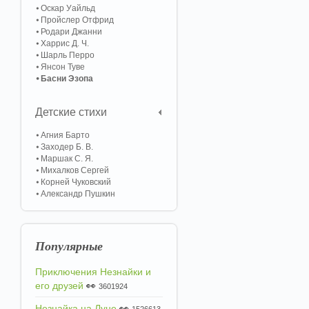
Оскар Уайльд
Пройслер Отфрид
Родари Джанни
Харрис Д. Ч.
Шарль Перро
Янсон Туве
Басни Эзопа
Детские стихи
Агния Барто
Заходер Б. В.
Маршак С. Я.
Михалков Сергей
Корней Чуковский
Александр Пушкин
Популярные
Приключения Незнайки и
его друзей
👀
3601924
Незнайка на Луне
👀