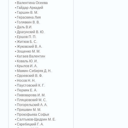
Валентина Осеева
Гайдар Аркадий
Гаршин В. М.
Гераскина Лия
Голявкин В. В.
Даль В.И.
Драгунский В. Ю.
Ершов П. П.
Житков Б. С.
Жуковский В. А.
Зощенко М. М.
Катаев Валентин
Коваль Ю. И.
Крылов И. А.
Мамин-Сибиряк Д. Н.
Одоевский В. Ф.
Носов Н. Н.
Паустовский К. Г.
Пермяк Е. А.
Пивоварова И. М.
Пляцковский М. С.
Погорельский А. A.
Пришвин М. М.
Прокофьева Софья
Салтыков-Щедрин М. Е.
Скребицкий Г. А.