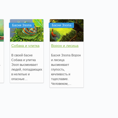
Басни Эзопа
Басни Эзопа
Собака и улитка
Ворон и лисица
В своей басне
Басня Эзопа Ворон
Собака и улитка
и лисица
ь
Эзоп высмеивает
высмеивает
людей, попадающих
глупость,
в нелепые и
кичливость и
опасные…
тщеславие.
Человеком,…