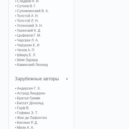
Сладков Н. И.
Сутеев В. Г.
Сухомлинский В. А.
Толстой А. Н.
Толстой Л. Н.
Успенский Э. Н.
Ушинский К. Д.
Цыферов Г. М.
Чарская Л. А.
Чарушин Е. И.
Чехов А. П.
Шварц Е. Л.
Шим Эдуард
Каминский Леонид
Зарубежные авторы
Андерсен Г. Х.
Астрид Линдгрен
Братья Гримм
Биссет Дональд
Гауф В.
Гофман Э. Т.
Жан де Лафонтен
Киплинг Р. Д.
Милн А. А.