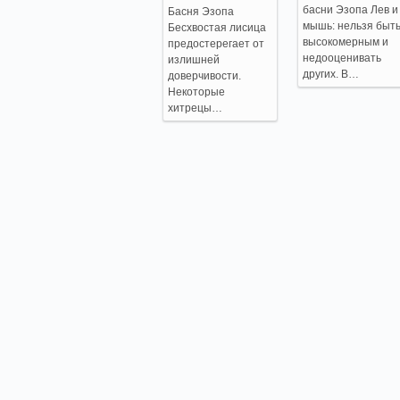
басни Эзопа Лев и
Басня Эзопа
мышь: нельзя быт
Бесхвостая лисица
высокомерным и
предостерегает от
недооценивать
излишней
других. В…
доверчивости.
Некоторые
хитрецы…