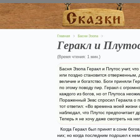
Главная
Басни Эзопа
Геракл и Плуто
(Время чтения: 1 мин.)
Басня Эзопа Геракл и Плутос учит, чт
или поздно становится отверженным, 
величие и богатство. Боги приняли Гер
по этому поводу пир. Геракл с огромн
каждого из богов, но от Плутоса неож
Пораженный Зевс спросил Геракла о п
тот ответил: «Во времена моей жизни 
наблюдал, что Плутос предпочитает д
Теперь я не хочу даже смотреть на нег
Когда Геракл был принят в сонм богов
них; но когда последним подошел к нему