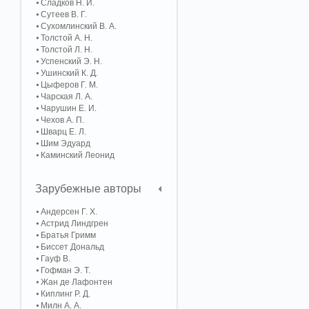
Сладков Н. И.
Сутеев В. Г.
Сухомлинский В. А.
Толстой А. Н.
Толстой Л. Н.
Успенский Э. Н.
Ушинский К. Д.
Цыферов Г. М.
Чарская Л. А.
Чарушин Е. И.
Чехов А. П.
Шварц Е. Л.
Шим Эдуард
Каминский Леонид
Зарубежные авторы
Андерсен Г. Х.
Астрид Линдгрен
Братья Гримм
Биссет Дональд
Гауф В.
Гофман Э. Т.
Жан де Лафонтен
Киплинг Р. Д.
Милн А. А.