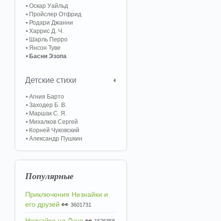
Оскар Уайльд
Пройслер Отфрид
Родари Джанни
Харрис Д. Ч.
Шарль Перро
Янсон Туве
Басни Эзопа
Детские стихи
Агния Барто
Заходер Б. В.
Маршак С. Я.
Михалков Сергей
Корней Чуковский
Александр Пушкин
Популярные
Приключения Незнайки и
его друзей
👀
3601731
Незнайка на Луне
👀