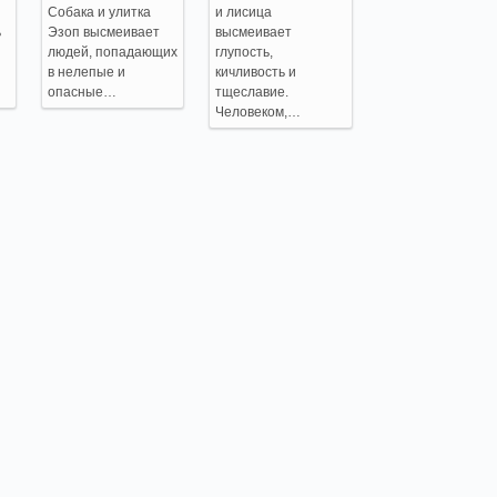
Собака и улитка
и лисица
ь
Эзоп высмеивает
высмеивает
людей, попадающих
глупость,
в нелепые и
кичливость и
опасные…
тщеславие.
Человеком,…