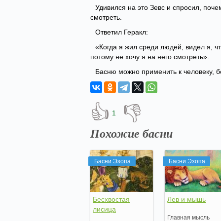
Удивился на это Зевс и спросил, поче
смотреть.
Ответил Геракл:
«Когда я жил среди людей, видел я, ч
потому не хочу я на него смотреть».
Басню можно применить к человеку, б
👍
👎
1
Похожие басни
Басни Эзопа
Басни Эзопа
Бесхвостая
Лев и мышь
лисица
Главная мысль