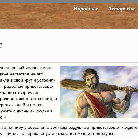
Народные
Авторские
с
о злонравный человек рано
даже несмотря на его
акла в свой круг и устроили
ой радостью приветствовал
ииданно отвернулся.
ричине такого отношения, и
среди людей я не раз
ружить с дурными людьми.
о!»
, то на пиру у Зевса он с великим радушием приветствовал каждого
 Плутос, то Геракл опустил глаза в землю и отвернулся.