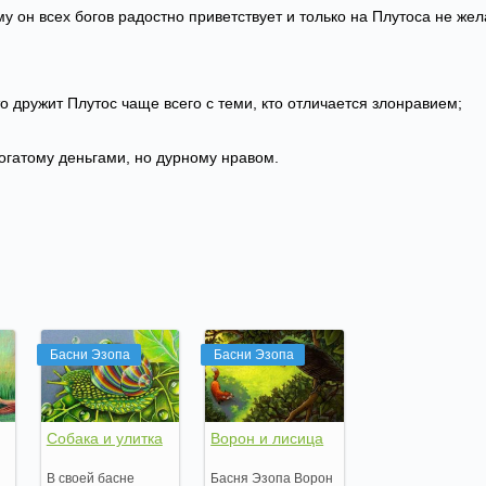
му он всех богов радостно приветствует и только на Плутоса не жел
то дружит Плутос чаще всего с теми, кто отличается злонравием;
огатому деньгами, но дурному нравом.
Басни Эзопа
Басни Эзопа
Собака и улитка
Ворон и лисица
В своей басне
Басня Эзопа Ворон