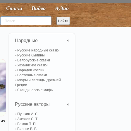
Стихи
Видео
Аудио
Народные
Русские народные сказки
Русские былины
Белорусские сказки
Украинские сказки
Народов России
Восточные сказки
Мифы и легенды Древней
Греции
Скандинавские мифы
Русские авторы
Пушкин А. С.
Аксаков С. Т.
 из
Бажов П. П.
Бианки В. В.