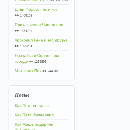
1526358
Дядя Фёдор, пёс и кот
👀
1408139
Приключения Чиполлино
👀
1374704
Крокодил Гена и его друзья
👀
1325281
Незнайка в Солнечном
городе
👀
1268893
Мышонок Пик
👀
744910
Новые
Как Петя ленился
Как Петя буквы учил
Как Маше подарили