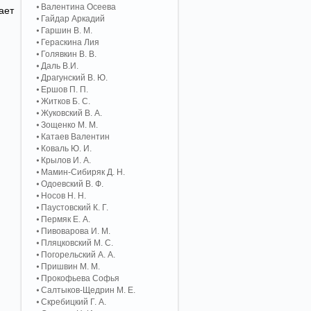
Валентина Осеева
ает
Гайдар Аркадий
Гаршин В. М.
Гераскина Лия
Голявкин В. В.
Даль В.И.
Драгунский В. Ю.
Ершов П. П.
Житков Б. С.
Жуковский В. А.
Зощенко М. М.
Катаев Валентин
Коваль Ю. И.
Крылов И. А.
Мамин-Сибиряк Д. Н.
Одоевский В. Ф.
Носов Н. Н.
Паустовский К. Г.
Пермяк Е. А.
Пивоварова И. М.
Пляцковский М. С.
Погорельский А. A.
Пришвин М. М.
Прокофьева Софья
Салтыков-Щедрин М. Е.
Скребицкий Г. А.