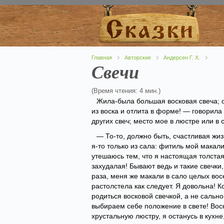
Главная
Авторские
Андерсен Г. Х.
Свечи
(Время чтения: 4 мин.)
Жила-была большая восковая свеча; о
из воска и отлита в форме! — говорила
других свеч; место мое в люстре или в
— То-то, должно быть, счастливая жиз
я-то только из сала: фитиль мой макали
утешаюсь тем, что я настоящая толстая
захудалая! Бывают ведь и такие свечки
раза, меня же макали в сало целых восе
растолстела как следует. Я довольна! 
родиться восковой свечкой, а не сально
выбираем себе положение в свете! Воск
хрустальную люстру, я останусь в кухне