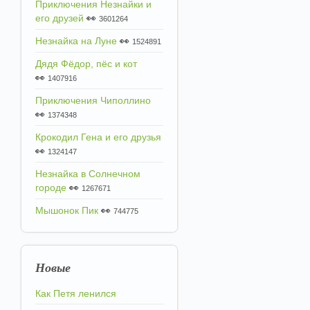
Приключения Незнайки и
его друзей
👀
3601264
Незнайка на Луне
👀
1524891
Дядя Фёдор, пёс и кот
👀
1407916
Приключения Чиполлино
👀
1374348
Крокодил Гена и его друзья
👀
1324147
Незнайка в Солнечном
городе
👀
1267671
Мышонок Пик
👀
744775
Новые
Как Петя ленился