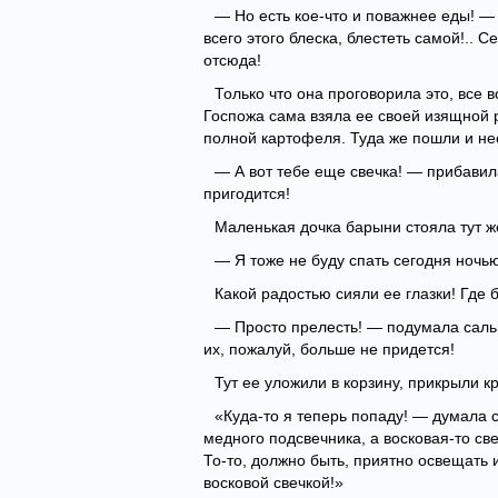
— Но есть кое-что и поважнее еды! —
всего этого блеска, блестеть самой!.. 
отсюда!
Только что она проговорила это, все 
Госпожа сама взяла ее своей изящной р
полной картофеля. Туда же пошли и не
— А вот тебе еще свечка! — прибавил
пригодится!
Маленькая дочка барыни стояла тут ж
— Я тоже не буду спать сегодня ночью
Какой радостью сияли ее глазки! Где 
— Просто прелесть! — подумала сальна
их, пожалуй, больше не придется!
Тут ее уложили в корзину, прикрыли к
«Куда-то я теперь попаду! — думала 
медного подсвечника, а восковая-то св
То-то, должно быть, приятно освещать 
восковой свечкой!»