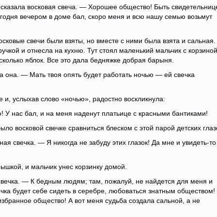
 сказала восковая свеча. — Хорошее общество! Быть свидетельниц
Сегодня вечером в доме бал, скоро меня и всю нашу семью возьмут
восковые свечи были взяты, но вместе с ними была взята и сальная.
учкой и отнесла на кухню. Тут стоял маленький мальчик с корзиной
сколько яблок. Все это дала бедняжке добрая барыня.
а она. — Мать твоя опять будет работать ночью — ей свечка
е и, услыхав слово «ночью», радостно воскликнула:
! У нас бал, и на меня наденут платьице с красными бантиками!
было восковой свечке сравниться блеском с этой парой детских глаз
я свечка. — Я никогда не забуду этих глазок! Да мне и увидеть-то
рышкой, и мальчик унес корзинку домой.
свечка. — К бедным людям; там, пожалуй, не найдется для меня и
ечка будет себе сидеть в серебре, любоваться знатным обществом!
избранное общество! А вот меня судьба создала сальной, а не