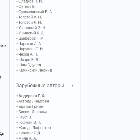
Сладков Н. И.
Сутеев В. Г.
Сухомлинский В. А.
Толстой А. Н.
Толстой Л. Н.
Успенский Э. Н.
Ушинский К. Д.
Цыферов Г. М.
Чарская Л. А.
оме
Чарушин Е. И.
Чехов А. П.
Шварц Е. Л.
Шим Эдуард
Каминский Леонид
е
Зарубежные авторы
Андерсен Г. Х.
!
Астрид Линдгрен
Братья Гримм
Биссет Дональд
Гауф В.
Гофман Э. Т.
Жан де Лафонтен
дь
Киплинг Р. Д.
Милн А. А.