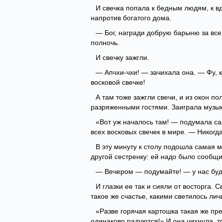
И свечка попала к бедным людям, к вд
напротив богатого дома.
— Бог, награди добрую барыню за все 
полночь.
И свечку зажгли.
— Апчхи-чхи! — зачихала она. — Фу, к
восковой свечке!
А там тоже зажгли свечи, и из окон по
разряженными гостями. Заиграла музык
«Вот уж началось там! — подумала са
всех восковых свечек в мире. — Никогда
В эту минуту к столу подошла самая 
другой сестренку: ей надо было сообщит
— Вечером — подумайте! — у нас буд
И глазки ее так и сияли от восторга. 
такое же счастье, какими светилось лич
«Разве горячая картошка такая же пр
одинаково радуются!» И она чихнула, т