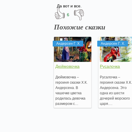
Да вот и все.
👍
👎
6
Похожие сказки
Андерсен Г. Х.
Андерсен Г. Х.
Дюймовочка
Русалочка
Дюймовочка –
Русалочка –
героиня сказки Х.К.
героиня сказки Х.К
Андерсена. В
Андерсена. Это
чашечке цветка
одна из шести
родилась девочка
дочерей морского
размером с…
царя.…