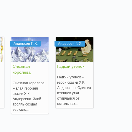
Андерсен Г. Х.
Андерсен Г. Х.
Снежная
Гадкий утёнок
королева
Гадкий утёнок –
.
герой сказки Х.К.
Снежная королева
Андерсена. Один из
– злая героиня
птенцов утки
сказки Х.К.
отличался от
Андерсена. Злой
остальных.…
тролль создал
зеркало,…