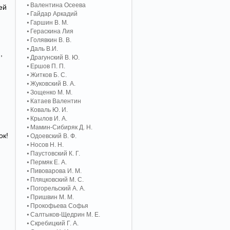
Валентина Осеева
ей
Гайдар Аркадий
Гаршин В. М.
Гераскина Лия
Голявкин В. В.
Даль В.И.
,
Драгунский В. Ю.
Ершов П. П.
Житков Б. С.
Жуковский В. А.
Зощенко М. М.
Катаев Валентин
Коваль Ю. И.
Крылов И. А.
Мамин-Сибиряк Д. Н.
ок!
Одоевский В. Ф.
Носов Н. Н.
Паустовский К. Г.
Пермяк Е. А.
Пивоварова И. М.
Пляцковский М. С.
Погорельский А. A.
Пришвин М. М.
Прокофьева Софья
Салтыков-Щедрин М. Е.
Скребицкий Г. А.