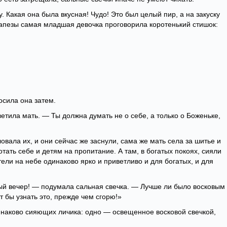
. Какая она была вкусная! Чудо! Это был целый пир, а на закуску
рапезы самая младшая девочка проговорила коротенький стишок:
сила она затем.
етила мать. — Ты должна думать не о себе, а только о Боженьке,
овала их, и они сейчас же заснули, сама же мать села за шитье и
тать себе и детям на пропитание. А там, в богатых покоях, сияли
тели на небе одинаково ярко и приветливо и для богатых, и для
ный вечер! — подумала сальная свечка. — Лучше ли было восковым
 бы узнать это, прежде чем сгорю!»
инаково сияющих личика: одно — освещенное восковой свечкой,