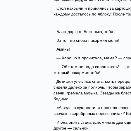
Стол накрыли и принялись за картошку
каждому досталось по яблоку! После т
Благодарю я, Боженька, тебя
За то, что снова накормил меня!
Аминь!
— Хорошо я прочитала, мама? — спро
— Об этом не надо спрашивать! — отв
который накормил тебя!
Детишки улеглись спать, мать перецел
сидела далеко за полночь, чтобы зарабо
свечи, гремела музыка. Звезды же блес
бедных.
«А ведь, в сущности, я провела слав
свечам в серебряных подсвечниках? Вот
И она опять стала вспоминать два од
другое — сальной.