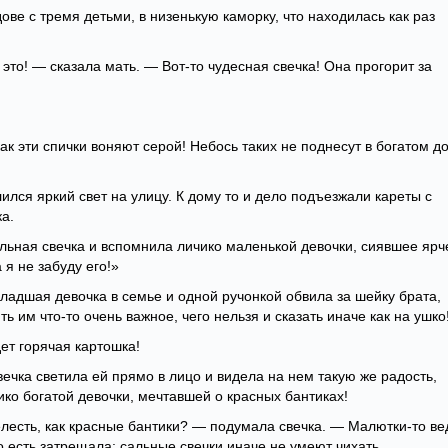
ове с тремя детьми, в низенькую каморку, что находилась как раз
это! — сказала мать. — Вот-то чудесная свечка! Она прогорит за
ак эти спички воняют серой! Небось таких не поднесут в богатом д
лился яркий свет на улицу. К дому то и дело подъезжали кареты с
а.
льная свечка и вспомнила личико маленькой девочки, сиявшее ярч
 я не забуду его!»
младшая девочка в семье и одной ручонкой обвила за шейку брата,
ь им что-то очень важное, чего нельзя и сказать иначе как на ушко
ет горячая картошка!
Свечка светила ей прямо в лицо и видела на нем такую же радость,
ико богатой девочки, мечтавшей о красных бантиках!
елесть, как красные бантики? — подумала свечка. — Малютки-то ве
о есть затрещала; сальные свечки иначе не умеют чихать.