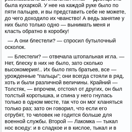
была кухаркой. У нее на каждой руке было по
пяти пальцев, и вы представить себе не можете,
до чего доходило их чванство! А ведь занятие у
них было только одно — вынимать меня и
класть обратно в коробку!
— А они блестели? — спросил бутылочный
осколок.
— Блестели? — отвечала штопальная игла. —
Нет, блеску в них не было, зато сколько
высокомерия!.. Их было пять братьев, все —
урожденные "пальцы"; они всегда стояли в ряд,
хоть и были различной величины. Крайний —
Толстяк, — впрочем, отстоял от других, он был
толстый коротышка, и спина у него гнулась
только в одном месте, так что он мог кланяться
только раз; зато он говорил, что если его
отрубят, то человек не годится больше для
военной службы. Второй — Лакомка — тыкал
нос всюду: и в сладкое и в кислое, тыкал и в