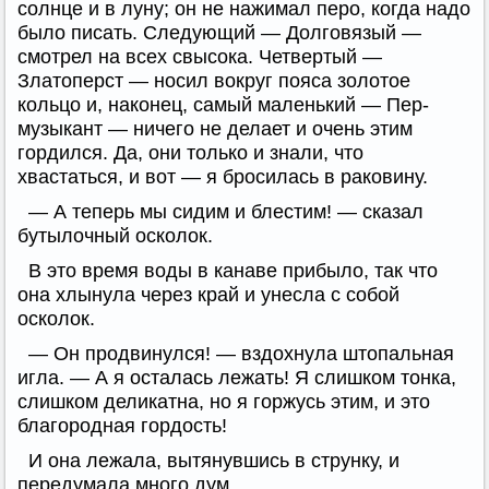
солнце и в луну; он не нажимал перо, когда надо
было писать. Следующий — Долговязый —
смотрел на всех свысока. Четвертый —
Златоперст — носил вокруг пояса золотое
кольцо и, наконец, самый маленький — Пер-
музыкант — ничего не делает и очень этим
гордился. Да, они только и знали, что
хвастаться, и вот — я бросилась в раковину.
— А теперь мы сидим и блестим! — сказал
бутылочный осколок.
В это время воды в канаве прибыло, так что
она хлынула через край и унесла с собой
осколок.
— Он продвинулся! — вздохнула штопальная
игла. — А я осталась лежать! Я слишком тонка,
слишком деликатна, но я горжусь этим, и это
благородная гордость!
И она лежала, вытянувшись в струнку, и
передумала много дум.