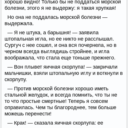
хорошо видно! Только бы не поддаться морской
болезни, этого я не выдержу: я такая хрупкая!
Но она не поддалась морской болезни —
выдержала.
— Я не штука, а барышня! — заявила
штопальная игла, но ее никто не расслышал.
Сургуч с нее сошел, и она вся почернела, но в
черном всегда выглядишь стройнее, и игла
воображала, что стала еще тоньше прежнего.
— Вон плывет яичная скорлупа! — закричали
мальчишки, взяли штопальную иглу и воткнули в
скорлупу.
— Против морской болезни хорошо иметь
стальной желудок, и всегда помнить, что ты не
то что простые смертные! Теперь я совсем
оправилась. Чем ты благороднее, тем больше
можешь перенести!
— Крак! — сказала яичная скорлупа: ее