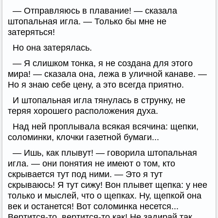
— Отправляюсь в плавание! — сказала
штопальная игла. — Только бы мне не
затеряться!
Но она затерялась.
— Я слишком тонка, я не создана для этого
мира! — сказала она, лежа в уличной канаве. —
Но я знаю себе цену, а это всегда приятно.
И штопальная игла тянулась в струнку, не
теряя хорошего расположения духа.
Над ней проплывала всякая всячина: щепки,
соломинки, клочки газетной бумаги...
— Ишь, как плывут! — говорила штопальная
игла. — они понятия не имеют о том, кто
скрывается тут под ними. — Это я тут
скрываюсь! Я тут сижу! Вон плывет щепка: у нее
только и мыслей, что о щепках. Ну, щепкой она
век и останется! Вот соломинка несется...
Вертится-то, вертится-то как! Не задирай так