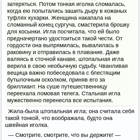
затеряться. Потом тонкая иголка сломалась,
когда ею попытались зашить дыру в кожаных
туфлях кухарки. Женщина накапала на
сломанный конец сургуча, смастерила брошку
для косынки. Игла посчитала, что ей было
предначертано удостоиться такой чести. От
гордости она выпрямилась, вывалилась в
раковину и отправилась в плавание. Даже
валяясь в сточной канаве, штопальная игла
верила в свою необычную судьбу. Чванливая
вещица важно побеседовала с блестящим
бутылочным осколком, приняв его за
бриллиант. На суше путешественницу
переехала ломовая телега. Стальная игла
мужественно перенесла все испытания.
Жила-была штопальная игла; она считала себя
такой тонкой, что воображала, будто она
швейная иголка.
— Смотрите, смотрите, что вы держите! —