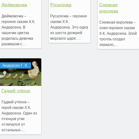
Дюймовочка
Русалочка
Снежная
королева
Дюймовочка –
Русалочка – героиня
героиня сказки Х.К.
сказки Х.К.
Снежная королева –
Андерсена. В
Андерсена. Это одна
злая героиня сказки
чашечке цветка
из шести дочерей
Х.К. Андерсена. Злой
родилась девочка
морского царя.…
тролль создал
размером с…
зеркало,…
Андерсен Г. Х.
Гадкий утёнок
Гадкий утёнок –
герой сказки Х.К.
Андерсена. Один из
птенцов утки
отличался от
остальных.…