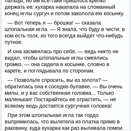
пальцы, но им все-таки пришлось крепко
держать ее: кухарка накапала на сломанный
конец иглы сургуч и потом заколола ею косынку.
— Вот теперь я — брошка! — сказала
штопальная игла. — Я знала, что буду в чести: в
ком есть толк, из того всегда выйдет что-нибудь
путное.
И она засмеялась про себя, — ведь никто не
видал, чтобы штопальные иглы смеялись
громко, — она сидела в косынке, словно в
карете, и поглядывала по сторонам.
— Позвольте спросить, вы из золота? —
обратилась она к соседке-булавке. — Вы очень
милы, и у вас собственная головка... Только
маленькая! Постарайтесь ее отрастить, — не
всякому ведь достается сургучная головка!
При этом штопальная игла так гордо
выпрямилась, что вылетела из платка прямо в
раковину, куда кухарка как раз выливала помои.