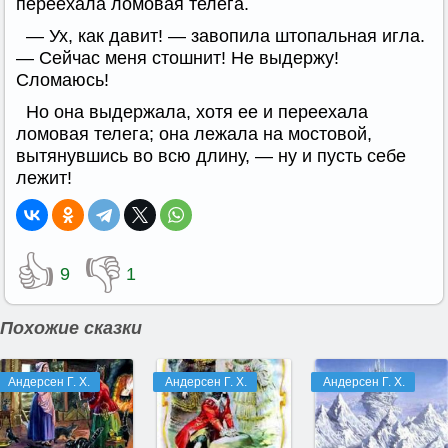
переехала ломовая телега.
— Ух, как давит! — завопила штопальная игла.
— Сейчас меня стошнит! Не выдержу!
Сломаюсь!
Но она выдержала, хотя ее и переехала
ломовая телега; она лежала на мостовой,
вытянувшись во всю длину, — ну и пусть себе
лежит!
👍
👎
9
1
Похожие сказки
Андерсен Г. Х.
Андерсен Г. Х.
Андерсен Г. Х.