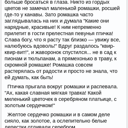
больше бросаться в глаза. Никто из гордых
цветов не замечал маленькой ромашки, росшей
где-то у канавы. Зато ромашка часто
заглядывалась на них и думала "Какие они
нарядные, красивые! К ним непременно
прилетит в гости прелестная певунья птичка!
Слава богу, что я расту так близко — увижу все,
налюбуюсь вдоволь!" Вдруг раздалось "квир-
квир-вит!", и жаворонок спустился... не в сад к
пионам и тюльпанам, а прямехонько в траву, к
скромной ромашке! Ромашка совсем
растерялась от радости и просто не знала, что
ей думать, как быть!
Птичка прыгала вокруг ромашки и распевала.
"Ах, какая славная мягкая травка! Какой
миленький цветочек в серебряном платьице, с
золотым сердечком!"
Желтое сердечко ромашки и в самом деле
сияло, как золотое, а ослепительно белые
лепестки отливали серебром.