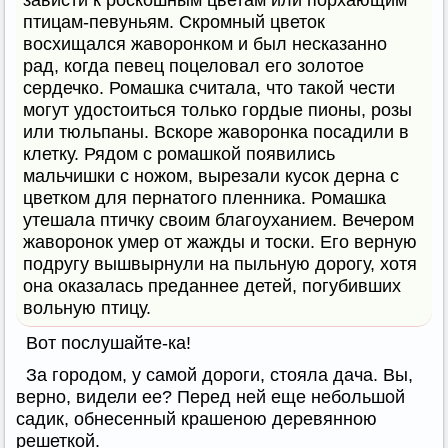
зависти к роскошным цветам или порхающим
птицам-певуньям. Скромный цветок
восхищался жаворонком и был несказанно
рад, когда певец поцеловал его золотое
сердечко. Ромашка считала, что такой чести
могут удостоиться только гордые пионы, розы
или тюльпаны. Вскоре жаворонка посадили в
клетку. Рядом с ромашкой появились
мальчишки с ножом, вырезали кусок дерна с
цветком для пернатого пленника. Ромашка
утешала птичку своим благоуханием. Вечером
жаворонок умер от жажды и тоски. Его верную
подругу вышвырнули на пыльную дорогу, хотя
она оказалась преданнее детей, погубивших
вольную птицу.
Вот послушайте-ка!
За городом, у самой дороги, стояла дача. Вы,
верно, видели ее? Перед ней еще небольшой
садик, обнесенный крашеною деревянною
решеткой.