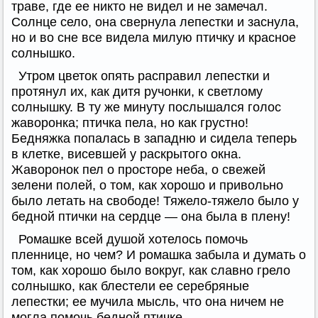
траве, где ее никто не видел и не замечал.
Солнце село, она свернула лепестки и заснула,
но и во сне все видела милую птичку и красное
солнышко.
Утром цветок опять расправил лепестки и
протянул их, как дитя ручонки, к светлому
солнышку. В ту же минуту послышался голос
жаворонка; птичка пела, но как грустно!
Бедняжка попалась в западню и сидела теперь
в клетке, висевшей у раскрытого окна.
Жаворонок пел о просторе неба, о свежей
зелени полей, о том, как хорошо и привольно
было летать на свободе! Тяжело-тяжело было у
бедной птички на сердце — она была в плену!
Ромашке всей душой хотелось помочь
пленнице, но чем? И ромашка забыла и думать о
том, как хорошо было вокруг, как славно грело
солнышко, как блестели ее серебряные
лепестки; ее мучила мысль, что она ничем не
могла помочь бедной птичке.