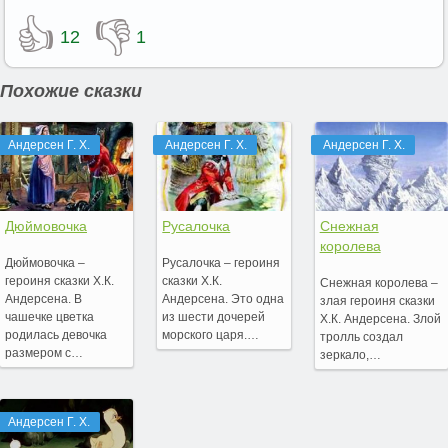
👍
👎
12
1
Похожие сказки
Андерсен Г. Х.
Андерсен Г. Х.
Андерсен Г. Х.
Дюймовочка
Русалочка
Снежная
королева
Дюймовочка –
Русалочка – героиня
героиня сказки Х.К.
сказки Х.К.
Снежная королева –
Андерсена. В
Андерсена. Это одна
злая героиня сказки
чашечке цветка
из шести дочерей
Х.К. Андерсена. Злой
родилась девочка
морского царя.…
тролль создал
размером с…
зеркало,…
Андерсен Г. Х.