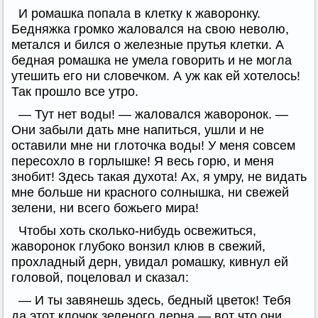
И ромашка попала в клетку к жаворонку.
Бедняжка громко жаловался на свою неволю,
метался и бился о железные прутья клетки. А
бедная ромашка не умела говорить и не могла
утешить его ни словечком. А уж как ей хотелось!
Так прошло все утро.
— Тут нет воды! — жаловался жаворонок. —
Они забыли дать мне напиться, ушли и не
оставили мне ни глоточка воды! У меня совсем
пересохло в горлышке! Я весь горю, и меня
знобит! Здесь такая духота! Ах, я умру, не видать
мне больше ни красного солнышка, ни свежей
зелени, ни всего божьего мира!
Чтобы хоть сколько-нибудь освежиться,
жаворонок глубоко вонзил клюв в свежий,
прохладный дерн, увидал ромашку, кивнул ей
головой, поцеловал и сказал:
— И ты завянешь здесь, бедный цветок! Тебя
да этот клочок зеленого дерна — вот что они