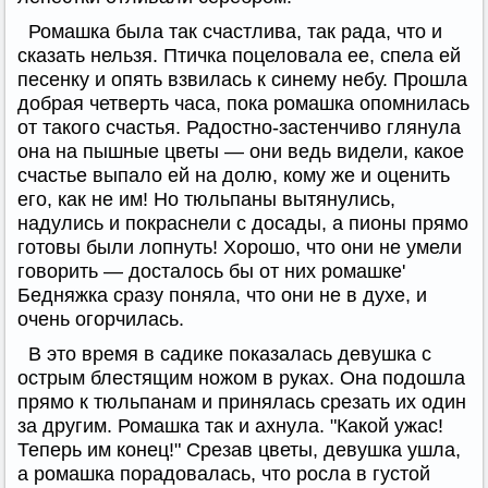
Ромашка была так счастлива, так рада, что и
сказать нельзя. Птичка поцеловала ее, спела ей
песенку и опять взвилась к синему небу. Прошла
добрая четверть часа, пока ромашка опомнилась
от такого счастья. Радостно-застенчиво глянула
она на пышные цветы — они ведь видели, какое
счастье выпало ей на долю, кому же и оценить
его, как не им! Но тюльпаны вытянулись,
надулись и покраснели с досады, а пионы прямо
готовы были лопнуть! Хорошо, что они не умели
говорить — досталось бы от них ромашке'
Бедняжка сразу поняла, что они не в духе, и
очень огорчилась.
В это время в садике показалась девушка с
острым блестящим ножом в руках. Она подошла
прямо к тюльпанам и принялась срезать их один
за другим. Ромашка так и ахнула. "Какой ужас!
Теперь им конец!" Срезав цветы, девушка ушла,
а ромашка порадовалась, что росла в густой