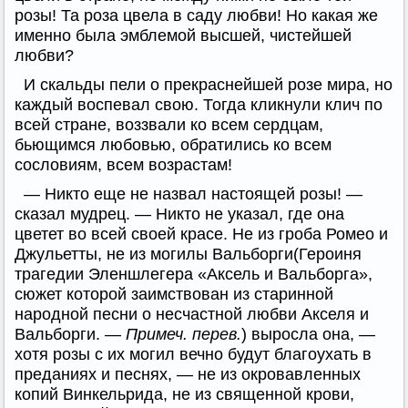
розы! Та роза цвела в саду любви! Но какая же
именно была эмблемой высшей, чистейшей
любви?
И скальды пели о прекраснейшей розе мира, но
каждый воспевал свою. Тогда кликнули клич по
всей стране, воззвали ко всем сердцам,
бьющимся любовью, обратились ко всем
сословиям, всем возрастам!
— Никто еще не назвал настоящей розы! —
сказал мудрец. — Никто не указал, где она
цветет во всей своей красе. Не из гроба Ромео и
Джульетты, не из могилы Вальборги(Героиня
трагедии Эленшлегера «Аксель и Вальборга»,
сюжет которой заимствован из старинной
народной песни о несчастной любви Акселя и
Вальборги. —
Примеч. перев.
) выросла она, —
хотя розы с их могил вечно будут благоухать в
преданиях и песнях, — не из окровавленных
копий Винкельрида, не из священной крови,