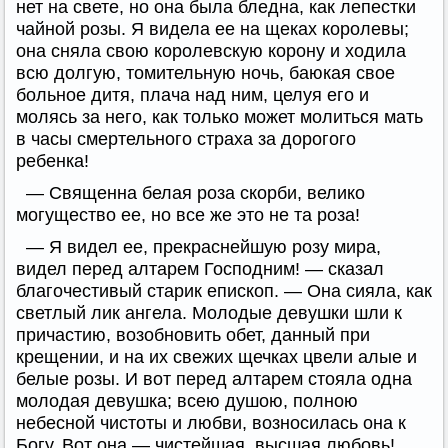
нет на свете, но она была бледна, как лепестки
чайной розы. Я видела ее на щеках королевы;
она сняла свою королевскую корону и ходила
всю долгую, томительную ночь, баюкая свое
больное дитя, плача над ним, целуя его и
молясь за него, как только может молиться мать
в часы смертельного страха за дорогого
ребенка!
— Священна белая роза скорби, велико
могущество ее, но все же это не та роза!
— Я видел ее, прекраснейшую розу мира,
видел перед алтарем Господним! — сказал
благочестивый старик епископ. — Она сияла, как
светлый лик ангела. Молодые девушки шли к
причастию, возобновить обет, данный при
крещении, и на их свежих щечках цвели алые и
белые розы. И вот перед алтарем стояла одна
молодая девушка; всею душою, полною
небесной чистоты и любви, возносилась она к
Богу. Вот она — чистейшая, высшая любовь!