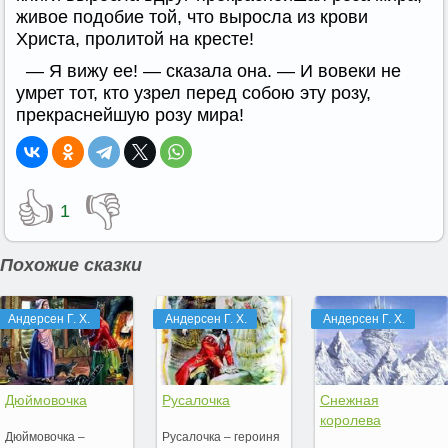
живое подобие той, что выросла из крови
Христа, пролитой на кресте!
— Я вижу ее! — сказала она. — И вовеки не
умрет тот, кто узрел перед собою эту розу,
прекраснейшую розу мира!
👍
👎
1
Похожие сказки
Андерсен Г. Х.
Андерсен Г. Х.
Андерсен Г. Х.
Дюймовочка
Русалочка
Снежная
королева
Дюймовочка –
Русалочка – героиня