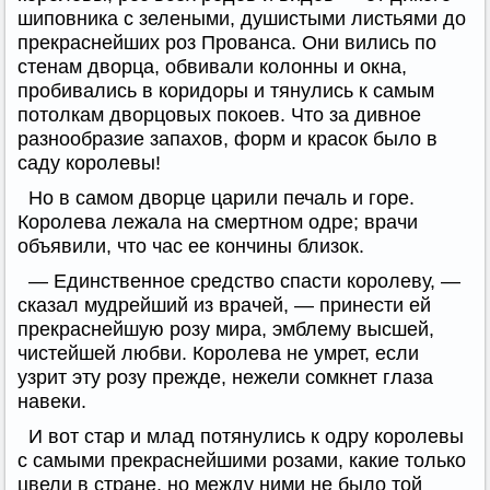
шиповника с зелеными, душистыми листьями до
прекраснейших роз Прованса. Они вились по
стенам дворца, обвивали колонны и окна,
пробивались в коридоры и тянулись к самым
потолкам дворцовых покоев. Что за дивное
разнообразие запахов, форм и красок было в
саду королевы!
Но в самом дворце царили печаль и горе.
Королева лежала на смертном одре; врачи
объявили, что час ее кончины близок.
— Единственное средство спасти королеву, —
сказал мудрейший из врачей, — принести ей
прекраснейшую розу мира, эмблему высшей,
чистейшей любви. Королева не умрет, если
узрит эту розу прежде, нежели сомкнет глаза
навеки.
И вот стар и млад потянулись к одру королевы
с самыми прекраснейшими розами, какие только
цвели в стране, но между ними не было той