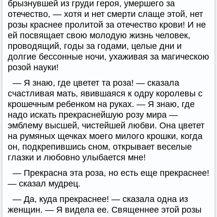
брызнувшей из груди героя, умершего за
отечество, — хотя и нет смерти слаще этой, нет
розы краснее пролитой за отечество крови! И не
ей посвящает свою молодую жизнь человек,
проводящий, годы за годами, целые дни и
долгие бессонные ночи, ухаживая за магическою
розой науки!
— Я знаю, где цветет та роза! — сказала
счастливая мать, явившаяся к одру королевы с
крошечным ребенком на руках. — Я знаю, где
надо искать прекраснейшую розу мира —
эмблему высшей, чистейшей любви. Она цветет
на румяных щечках моего милого крошки, когда
он, подкрепившись сном, открывает веселые
глазки и любовно улыбается мне!
— Прекрасна эта роза, но есть еще прекраснее!
— сказал мудрец.
— Да, куда прекраснее! — сказала одна из
женщин. — Я видела ее. Священнее этой розы