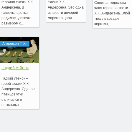
героиня сказки Х.К.
сказки Х.К.
Снежная королева –
Андерсена. В
Андерсена. Это одна
злая героиня сказки
чашечке цветка
из шести дочерей
Х.К. Андерсена. Злой
родилась девочка
морского царя.…
тролль создал
размером с…
зеркало,…
Андерсен Г. Х.
Гадкий утёнок
Гадкий утёнок –
герой сказки Х.К.
Андерсена. Один из
птенцов утки
отличался от
остальных.…