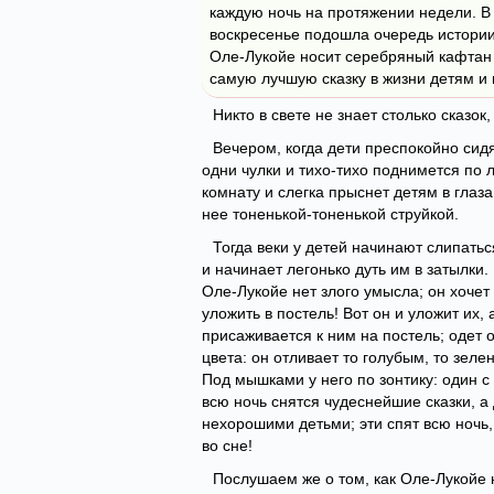
каждую ночь на протяжении недели. В
воскресенье подошла очередь истории
Оле-Лукойе носит серебряный кафтан 
самую лучшую сказку в жизни детям и
Никто в свете не знает столько сказок
Вечером, когда дети преспокойно сидя
одни чулки и тихо-тихо поднимется по 
комнату и слегка прыснет детям в глаз
нее тоненькой-тоненькой струйкой.
Тогда веки у детей начинают слипатьс
и начинает легонько дуть им в затылки.
Оле-Лукойе нет злого умысла; он хочет
уложить в постель! Вот он и уложит их, 
присаживается к ним на постель; одет 
цвета: он отливает то голубым, то зеле
Под мышками у него по зонтику: один с
всю ночь снятся чудеснейшие сказки, а
нехорошими детьми; эти спят всю ночь, 
во сне!
Послушаем же о том, как Оле-Лукойе