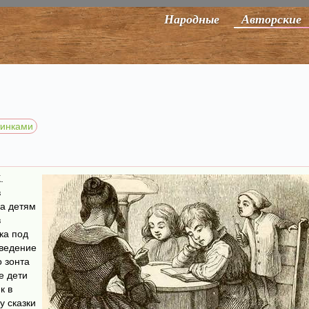
Народные
Авторские
тинками
.
в
за детям
в
ка под
оведение
 зонта
е дети
к в
у сказки