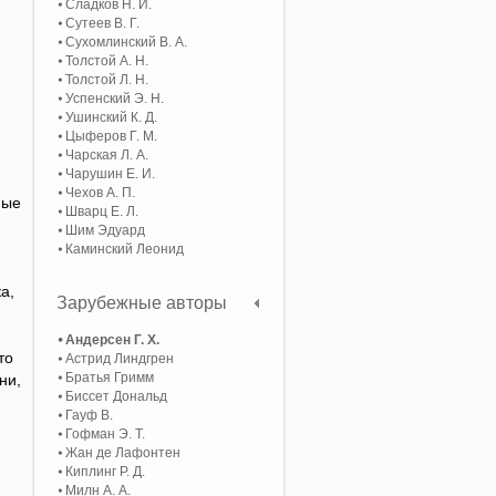
Сладков Н. И.
Сутеев В. Г.
Сухомлинский В. А.
Толстой А. Н.
Толстой Л. Н.
Успенский Э. Н.
Ушинский К. Д.
Цыферов Г. М.
Чарская Л. А.
Чарушин Е. И.
Чехов А. П.
ные
Шварц Е. Л.
Шим Эдуард
Каминский Леонид
а,
Зарубежные авторы
Андерсен Г. Х.
то
Астрид Линдгрен
Братья Гримм
ни,
Биссет Дональд
Гауф В.
Гофман Э. Т.
Жан де Лафонтен
Киплинг Р. Д.
Милн А. А.