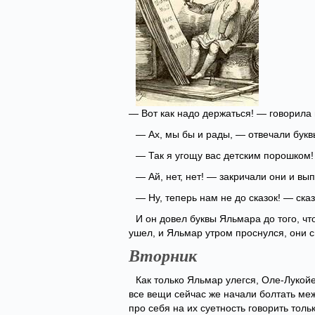
— Вот как надо держаться! — говорила 
— Ах, мы бы и рады, — отвечали букв
— Так я угощу вас детским порошком!
— Ай, нет, нет! — закричали они и вы
— Ну, теперь нам не до сказок! — ска
И он довел буквы Яльмара до того, чт
ушел, и Яльмар утром проснулся, они с
Вторник
Как только Яльмар улегся, Оле-Луко
все вещи сейчас же начали болтать ме
про себя на их суетность говорить тольк