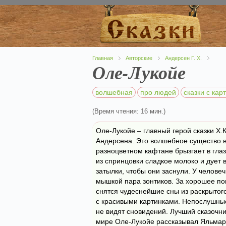
Главная
Авторские
Андерсен Г. Х.
Оле-Лукойе
волшебная
про людей
сказки с кар
(Время чтения: 16 мин.)
Оле-Лукойе – главный герой сказки Х.К
Андерсена. Это волшебное существо 
разноцветном кафтане брызгает в гла
из спринцовки сладкое молоко и дует 
затылки, чтобы они заснули. У человеч
мышкой пара зонтиков. За хорошее п
снятся чудеснейшие сны из раскрытого
с красивыми картинками. Непослушны
не видят сновидений. Лучший сказочни
мире Оле-Лукойе рассказывал Яльмар