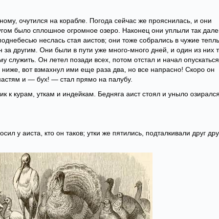
ному, очутился на корабле. Погода сейчас же прояснилась, и они
гом было сплошное огромное озеро. Наконец они уплыли так дале
 поднебесью неслась стая аистов; они тоже собрались в чужие тепл
 за другим. Они были в пути уже много-много дней, и один из них 
му служить. Он летел позади всех, потом отстал и начал опускаться
ниже, вот взмахнул ими еще раза два, но все напрасно! Скоро он
настям и — бух! — стал прямо на палубу.
ик к курам, уткам и индейкам. Бедняга аист стоял и уныло озиралс
осил у аиста, кто он таков; утки же пятились, подталкивали друг дру