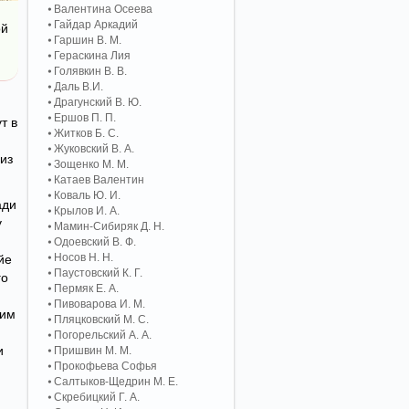
Валентина Осеева
Гайдар Аркадий
ой
Гаршин В. М.
Гераскина Лия
Голявкин В. В.
Даль В.И.
Драгунский В. Ю.
Ершов П. П.
т в
Житков Б. С.
Жуковский В. А.
 из
Зощенко М. М.
Катаев Валентин
Коваль Ю. И.
ади
Крылов И. А.
у
Мамин-Сибиряк Д. Н.
Одоевский В. Ф.
Носов Н. Н.
йе
Паустовский К. Г.
го
Пермяк Е. А.
Пивоварова И. М.
 им
Пляцковский М. С.
Погорельский А. A.
и
Пришвин М. М.
Прокофьева Софья
Салтыков-Щедрин М. Е.
Скребицкий Г. А.