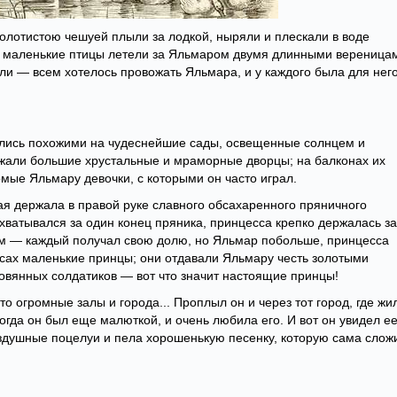
олотистою чешуей плыли за лодкой, ныряли и плескали в воде
 и маленькие птицы летели за Яльмаром двумя длинными вереница
ли — всем хотелось провожать Яльмара, и у каждого была для нег
вились похожими на чудеснейшие сады, освещенные солнцем и
ежали большие хрустальные и мраморные дворцы; на балконах их
омые Яльмару девочки, с которыми он часто играл.
дая держала в правой руке славного обсахаренного пряничного
хватывался за один конец пряника, принцесса крепко держалась за
ам — каждый получал свою долю, но Яльмар побольше, принцесса
асах маленькие принцы; они отдавали Яльмару честь золотыми
вянных солдатиков — вот что значит настоящие принцы!
то огромные залы и города... Проплыл он и через тот город, где жи
когда он был еще малюткой, и очень любила его. И вот он увидел ее
здушные поцелуи и пела хорошенькую песенку, которую сама слож