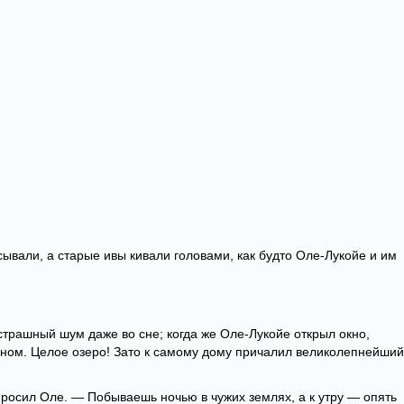
сывали, а старые ивы кивали головами, как будто Оле-Лукойе и им
страшный шум даже во сне; когда же Оле-Лукойе открыл окно,
окном. Целое озеро! Зато к самому дому причалил великолепнейший
росил Оле. — Побываешь ночью в чужих землях, а к утру — опять