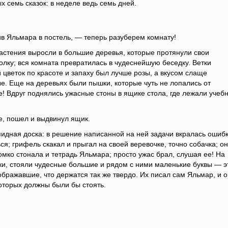
х семь сказок: в неделе ведь семь дней.
ив Яльмара в постель, — теперь разуберем комнату!
растения выросли в большие деревья, которые протянули свои
олку; вся комната превратилась в чудеснейшую беседку. Ветки
цветок по красоте и запаху был лучше розы, а вкусом слаще
ые. Еще на деревьях были пышки, которые чуть не лопались от
е! Вдруг поднялись ужасные стоны в ящике стола, где лежали учеб
е, пошел и выдвинул ящик.
спидная доска: в решение написанной на ней задачи вкралась ошибк
ся; грифель скакал и прыгал на своей веревочке, точно собачка; он
ромко стонала и тетрадь Яльмара; просто ужас брал, слушая ее! На
оки, стояли чудесные большие и рядом с ними маленькие буквы — э
ображавшие, что держатся так же твердо. Их писал сам Яльмар, и о
которых должны были бы стоять.