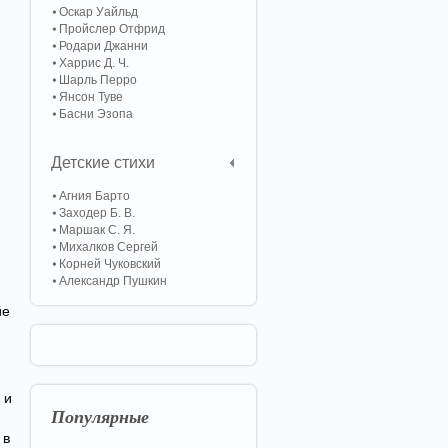
Оскар Уайльд
Пройслер Отфрид
Родари Джанни
Харрис Д. Ч.
Шарль Перро
Янсон Туве
Басни Эзопа
Детские стихи
Агния Барто
Заходер Б. В.
Маршак С. Я.
Михалков Сергей
Корней Чуковский
Александр Пушкин
йе
 и
Популярные
 в