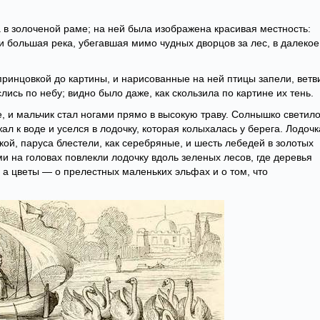
в золоченой раме; на ней была изображена красивая местность:
 и большая река, убегавшая мимо чудных дворцов за лес, в далекое
ринцовкой до картины, и нарисованные на ней птицы запели, ветв
ись по небу; видно было даже, как скользила по картине их тень.
 и мальчик стал ногами прямо в высокую траву. Солнышко светил
жал к воде и уселся в лодочку, которая колыхалась у берега. Лодочк
ой, паруса блестели, как серебряные, и шесть лебедей в золотых
и на головах повлекли лодочку вдоль зеленых лесов, где деревья
 а цветы — о прелестных маленьких эльфах и о том, что