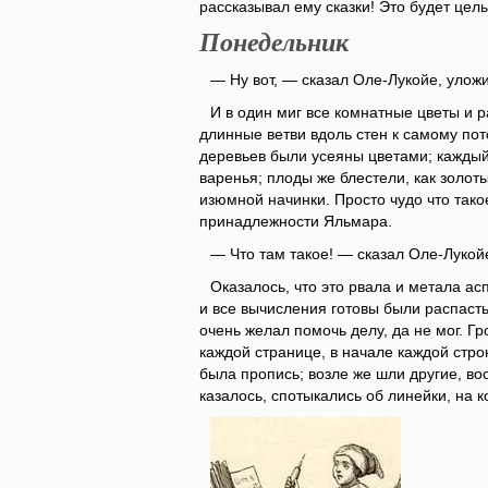
рассказывал ему сказки! Это будет целы
Понедельник
— Ну вот, — сказал Оле-Лукойе, улож
И в один миг все комнатные цветы и 
длинные ветви вдоль стен к самому пот
деревьев были усеяны цветами; каждый 
варенья; плоды же блестели, как золот
изюмной начинки. Просто чудо что тако
принадлежности Яльмара.
— Что там такое! — сказал Оле-Лукой
Оказалось, что это рвала и метала а
и все вычисления готовы были распасть
очень желал помочь делу, да не мог. Г
каждой странице, в начале каждой стр
была пропись; возле же шли другие, во
казалось, спотыкались об линейки, на 