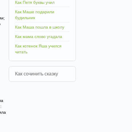
Как Петя буквы учил
Как Маше подарили
будильник
ми;
о
Как Маша пошла в школу
Как мама слово угадала
Как котенок Яша учился
читать
Как сочинить сказку
ла
:
ила