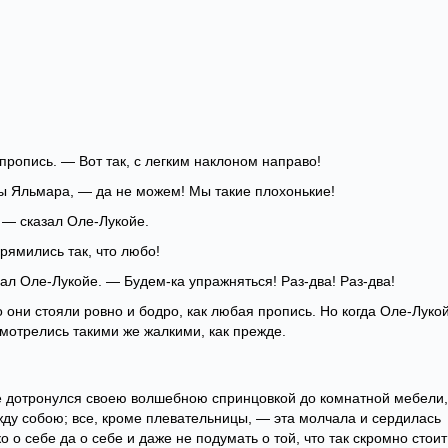
пропись. — Вот так, с легким наклоном направо!
ы Яльмара, — да не можем! Мы такие плохонькие!
 — сказал Оле-Лукойе.
прямились так, что любо!
зал Оле-Лукойе. — Будем-ка упражняться! Раз-два! Раз-два!
о они стояли ровно и бодро, как любая пропись. Но когда Оле-Луко
мотрелись такими же жалкими, как прежде.
йе дотронулся своею волшебною спринцовкой до комнатной мебели,
жду собою; все, кроме плевательницы, — эта молчала и сердилась
о о себе да о себе и даже не подумать о той, что так скромно стоит