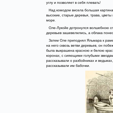
углу и позволяет в себя плевать!
Над комодом висела большая картина 
высокие, старые деревья, трава, цветы
море.
Оле-Лукойе дотронулся волшебною сп
деревьев зашевелились, а облака понесл
Затем Оле приподнял Яльмара к раме,
на него сквозь ветви деревьев, он побе
была выкрашена красною и белою краск
коронах, с сияющими голубыми звездам
рассказывали о разбойниках и ведьмах,
рассказывали им бабочки.