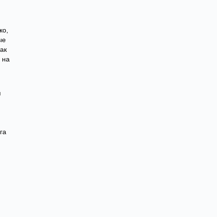
ко,
ые
так
 на
я
га