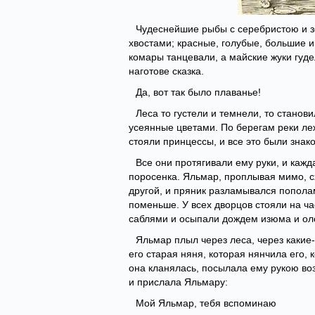
Чудеснейшие рыбы с серебристою и з
хвостами; красные, голубые, большие
комары танцевали, а майские жуки гуде
наготове сказка.
Да, вот так было плаванье!
Леса то густели и темнели, то стано
усеянные цветами. По берегам реки л
стояли принцессы, и все это были знак
Все они протягивали ему руки, и каж
поросенка. Яльмар, проплывая мимо, с
другой, и пряник разламывался попол
поменьше. У всех дворцов стояли на ч
саблями и осыпали дождем изюма и оло
Яльмар плыл через леса, через какие-
его старая няня, которая нянчила его, 
она кланялась, посылала ему рукою во
и прислала Яльмару:
Мой Яльмар, тебя вспоминаю