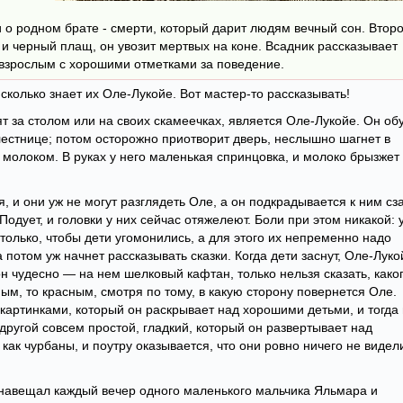
 о родном брате - смерти, который дарит людям вечный сон. Втор
и черный плащ, он увозит мертвых на коне. Всадник рассказывает
 взрослым с хорошими отметками за поведение.
, сколько знает их Оле-Лукойе. Вот мастер-то рассказывать!
т за столом или на своих скамеечках, является Оле-Лукойе. Он обу
лестнице; потом осторожно приотворит дверь, неслышно шагнет в
а молоком. В руках у него маленькая спринцовка, и молоко брызжет
я, и они уж не могут разглядеть Оле, а он подкрадывается к ним сз
 Подует, и головки у них сейчас отяжелеют. Боли при этом никакой: 
 только, чтобы дети угомонились, а для этого их непременно надо
а потом уж начнет рассказывать сказки. Когда дети заснут, Оле-Луко
он чудесно — на нем шелковый кафтан, только нельзя сказать, како
ным, то красным, смотря по тому, в какую сторону повернется Оле.
 картинками, который он раскрывает над хорошими детьми, и тогда
 другой совсем простой, гладкий, который он развертывает над
как чурбаны, и поутру оказывается, что они ровно ничего не видел
 навещал каждый вечер одного маленького мальчика Яльмара и