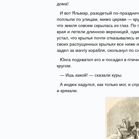
дома!
И вот Яльмар, разодетый по-празднич
поплыли по улицам, мимо церкви — кру
что земля совсем скрылась из глаз. По
края и летели длинною вереницей, один
устал, что крылья почти отказывались е
своих распущенных крыльях все ниже и 
задел за мачту корабля, скользнул по с
Юнга подхватил его и посадил в птичн
кругом.
— Ишь какой! — сказали куры.
А индюк надулся, как только мог, и спр
и крякали.