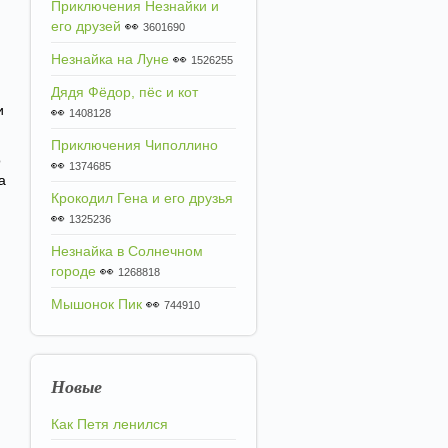
Приключения Незнайки и
его друзей
👀
3601690
Незнайка на Луне
👀
1526255
Дядя Фёдор, пёс и кот
и
👀
1408128
Приключения Чиполлино
о
👀
1374685
а
Крокодил Гена и его друзья
👀
1325236
Незнайка в Солнечном
городе
👀
1268818
Мышонок Пик
👀
744910
Новые
Как Петя ленился