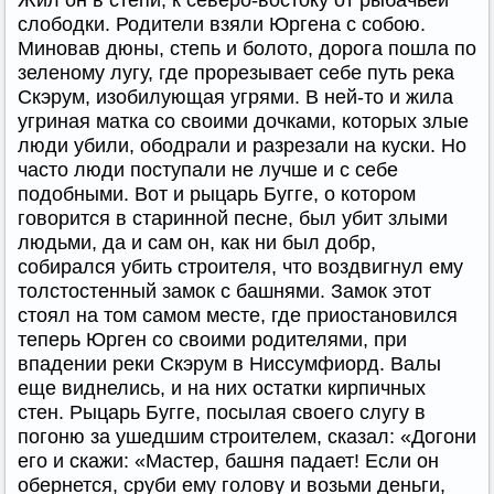
Жил он в степи, к северо-востоку от рыбачьей
слободки. Родители взяли Юргена с собою.
Миновав дюны, степь и болото, дорога пошла по
зеленому лугу, где прорезывает себе путь река
Скэрум, изобилующая угрями. В ней-то и жила
угриная матка со своими дочками, которых злые
люди убили, ободрали и разрезали на куски. Но
часто люди поступали не лучше и с себе
подобными. Вот и рыцарь Бугге, о котором
говорится в старинной песне, был убит злыми
людьми, да и сам он, как ни был добр,
собирался убить строителя, что воздвигнул ему
толстостенный замок с башнями. Замок этот
стоял на том самом месте, где приостановился
теперь Юрген со своими родителями, при
впадении реки Скэрум в Ниссумфиорд. Валы
еще виднелись, и на них остатки кирпичных
стен. Рыцарь Бугге, посылая своего слугу в
погоню за ушедшим строителем, сказал: «Догони
его и скажи: «Мастер, башня падает! Если он
обернется, сруби ему голову и возьми деньги,