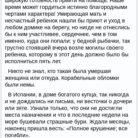
широкую готовность прийти на помощь. Наше
время может гордиться истинно благородными
чертами характера! Умирающая мать и
несчастный ребенок нашли бы приют и уход в
любом домике на берегу, но нигде не отнеслись
бы к ним участливее, сердечнее, чем в том
именно, куда они попали: у бедной рыбачки, так
грустно стоявшей вчера возле могилы своего
ребенка, которому в этот день должно было бы
исполниться пять лет.
Никто не знал, кто такая была умершая
женщина или откуда. Корабельные обломки
были немы.
В Испании, в доме богатого купца, так никогда
и не дождались ни письма, ни весточки о дочери
или зяте. Узнали только, что они не достигли
места назначения и что в последние недели на
море бушевали страшные бури. Ждали месяцы,
наконец пришла весть: «Полное крушение; все
погибли».