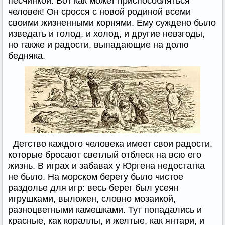
песчинкой. Вот как может приспособляться
человек! Он сросся с новой родиной всеми
своими жизненными корнями. Ему суждено было
изведать и голод, и холод, и другие невзгоды,
но также и радости, выпадающие на долю
бедняка.
Детство каждого человека имеет свои радости,
которые бросают светлый отблеск на всю его
жизнь. В играх и забавах у Юргена недостатка
не было. На морском берегу было чистое
раздолье для игр: весь берег был усеян
игрушками, выложен, словно мозаикой,
разноцветными камешками. Тут попадались и
красные, как кораллы, и желтые, как янтари, и