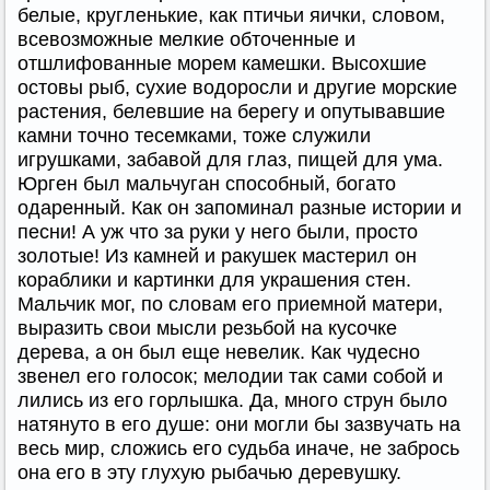
белые, кругленькие, как птичьи яички, словом,
всевозможные мелкие обточенные и
отшлифованные морем камешки. Высохшие
остовы рыб, сухие водоросли и другие морские
растения, белевшие на берегу и опутывавшие
камни точно тесемками, тоже служили
игрушками, забавой для глаз, пищей для ума.
Юрген был мальчуган способный, богато
одаренный. Как он запоминал разные истории и
песни! А уж что за руки у него были, просто
золотые! Из камней и ракушек мастерил он
кораблики и картинки для украшения стен.
Мальчик мог, по словам его приемной матери,
выразить свои мысли резьбой на кусочке
дерева, а он был еще невелик. Как чудесно
звенел его голосок; мелодии так сами собой и
лились из его горлышка. Да, много струн было
натянуто в его душе: они могли бы зазвучать на
весь мир, сложись его судьба иначе, не забрось
она его в эту глухую рыбачью деревушку.