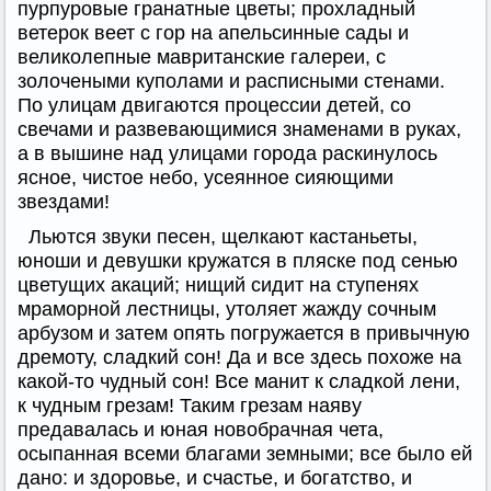
пурпуровые гранатные цветы; прохладный
ветерок веет с гор на апельсинные сады и
великолепные мавританские галереи, с
золочеными куполами и расписными стенами.
По улицам двигаются процессии детей, со
свечами и развевающимися знаменами в руках,
а в вышине над улицами города раскинулось
ясное, чистое небо, усеянное сияющими
звездами!
Льются звуки песен, щелкают кастаньеты,
юноши и девушки кружатся в пляске под сенью
цветущих акаций; нищий сидит на ступенях
мраморной лестницы, утоляет жажду сочным
арбузом и затем опять погружается в привычную
дремоту, сладкий сон! Да и все здесь похоже на
какой-то чудный сон! Все манит к сладкой лени,
к чудным грезам! Таким грезам наяву
предавалась и юная новобрачная чета,
осыпанная всеми благами земными; все было ей
дано: и здоровье, и счастье, и богатство, и