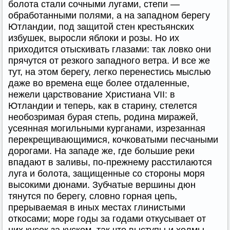
болота стали сочными лугами, степи —
обработанными полями, а на западном берегу
Ютландии, под защитой стен крестьянских
избушек, выросли яблоки и розы. Но их
приходится отыскивать глазами: так ловко они
прячутся от резкого западного ветра. И все же
тут, на этом берегу, легко перенестись мыслью
даже во времена еще более отдаленные,
нежели царствование Христиана VII: в
Ютландии и теперь, как в старину, стелется
необозримая бурая степь, родина миражей,
усеянная могильными курганами, изрезанная
перекрещивающимися, кочковатыми песчаными
дорогами. На западе же, где большие реки
впадают в заливы, по-прежнему расстилаются
луга и болота, защищенные со стороны моря
высокими дюнами. Зубчатые вершины дюн
тянутся по берегу, словно горная цепь,
прерываемая в иных местах глинистыми
откосами; море годы за годами откусывает от