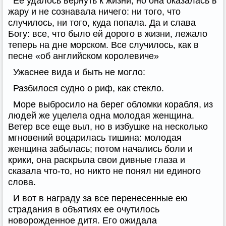
Ее удалось вернуть к жизни, но она оказалась в
жару и не сознавала ничего: ни того, что
случилось, ни того, куда попала. Да и слава
Богу: все, что было ей дорого в жизни, лежало
теперь на дне морском. Все случилось, как в
песне «об английском королевиче»
Ужаснее вида и быть не могло:
Разбилося судно о риф, как стекло.
Море выбросило на берег обломки корабля, из
людей же уцелела одна молодая женщина.
Ветер все еще выл, но в избушке на несколько
мгновений воцарилась тишина: молодая
женщина забылась; потом начались боли и
крики, она раскрыла свои дивные глаза и
сказала что-то, но никто не понял ни единого
слова.
И вот в награду за все перенесенные ею
страдания в объятиях ее очутилось
новорожденное дитя. Его ожидала