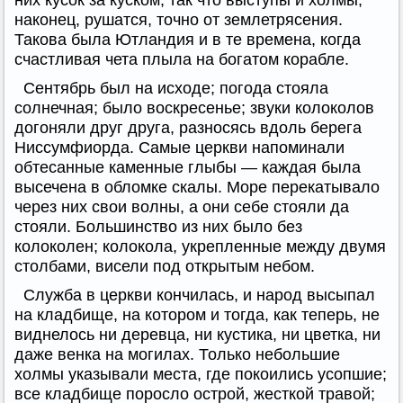
них кусок за куском, так что выступы и холмы,
наконец, рушатся, точно от землетрясения.
Такова была Ютландия и в те времена, когда
счастливая чета плыла на богатом корабле.
Сентябрь был на исходе; погода стояла
солнечная; было воскресенье; звуки колоколов
догоняли друг друга, разносясь вдоль берега
Ниссумфиорда. Самые церкви напоминали
обтесанные каменные глыбы — каждая была
высечена в обломке скалы. Море перекатывало
через них свои волны, а они себе стояли да
стояли. Большинство из них было без
колоколен; колокола, укрепленные между двумя
столбами, висели под открытым небом.
Служба в церкви кончилась, и народ высыпал
на кладбище, на котором и тогда, как теперь, не
виднелось ни деревца, ни кустика, ни цветка, ни
даже венка на могилах. Только небольшие
холмы указывали места, где покоились усопшие;
все кладбище поросло острой, жесткой травой;