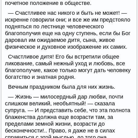
почетное положение в обществе.
— Счастливее нас никого и быть не может! —
искренне говорили они; и все же им предстояло
подняться по лестнице человеческого
благополучия еще на одну ступень, если бы Бог
даровал им ожидаемое дитя, сына, живое
физическое и духовное изображение их самих.
Счастливое дитя! Его бы встретили общее
ликование, самый нежный уход и любовь, все
благополучие, какое только могут дать человеку
богатство и знатная родня.
Вечным праздником была для них жизнь.
— Жизнь — милосердный дар любви, почти
слишком великий, необъятный! — сказала
супруга. — И представить себе, что эта полнота
блаженства должна еще возрасти там, за
пределами земной жизни, возрасти до
бесконечности!.. Право, я даже не в силах
справиться с этой мыслью, до того она