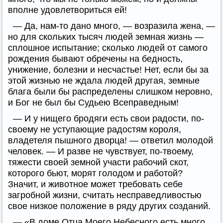
вполне удовлетвориться ей!
— Да, нам-то дано много, — возразила жена, —
но для скольких тысяч людей земная жизнь —
сплошное испытание; сколько людей от самого
рождения бывают обречены на бедность,
унижение, болезни и несчастье! Нет, если бы за
этой жизнью не ждала людей другая, земные
блага были бы распределены слишком неровно,
и Бог не был бы Судьею Всеправедным!
— И у нищего бродяги есть свои радости, по-
своему не уступающие радостям короля,
владетеля пышного дворца! — ответил молодой
человек. — И разве не чувствует, по-твоему,
тяжести своей земной участи рабочий скот,
которого бьют, морят голодом и работой?
Значит, и животное может требовать себе
загробной жизни, считать несправедливостью
свое низкое положение в ряду других созданий.
— «В доме Отца Моего Небесного есть много