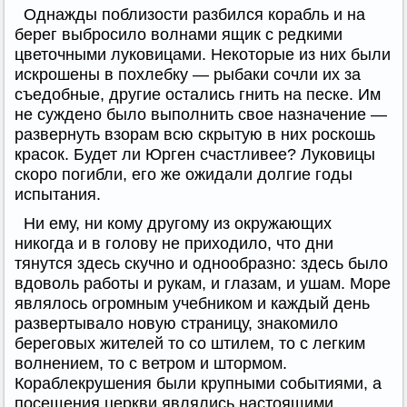
Однажды поблизости разбился корабль и на
берег выбросило волнами ящик с редкими
цветочными луковицами. Некоторые из них были
искрошены в похлебку — рыбаки сочли их за
съедобные, другие остались гнить на песке. Им
не суждено было выполнить свое назначение —
развернуть взорам всю скрытую в них роскошь
красок. Будет ли Юрген счастливее? Луковицы
скоро погибли, его же ожидали долгие годы
испытания.
Ни ему, ни кому другому из окружающих
никогда и в голову не приходило, что дни
тянутся здесь скучно и однообразно: здесь было
вдоволь работы и рукам, и глазам, и ушам. Море
являлось огромным учебником и каждый день
развертывало новую страницу, знакомило
береговых жителей то со штилем, то с легким
волнением, то с ветром и штормом.
Кораблекрушения были крупными событиями, а
посещения церкви являлись настоящими