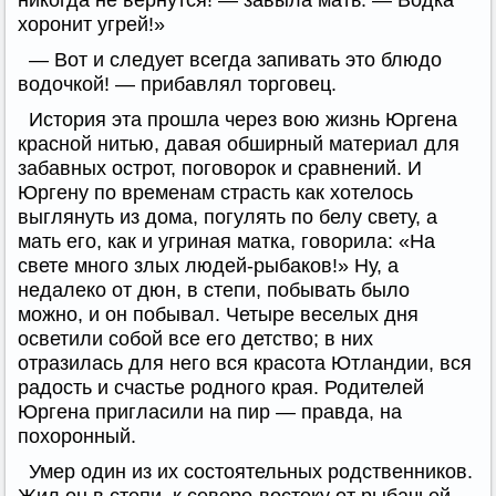
никогда не вернутся! — завыла мать. — Водка
хоронит угрей!»
— Вот и следует всегда запивать это блюдо
водочкой! — прибавлял торговец.
История эта прошла через вою жизнь Юргена
красной нитью, давая обширный материал для
забавных острот, поговорок и сравнений. И
Юргену по временам страсть как хотелось
выглянуть из дома, погулять по белу свету, а
мать его, как и угриная матка, говорила: «На
свете много злых людей-рыбаков!» Ну, а
недалеко от дюн, в степи, побывать было
можно, и он побывал. Четыре веселых дня
осветили собой все его детство; в них
отразилась для него вся красота Ютландии, вся
радость и счастье родного края. Родителей
Юргена пригласили на пир — правда, на
похоронный.
Умер один из их состоятельных родственников.