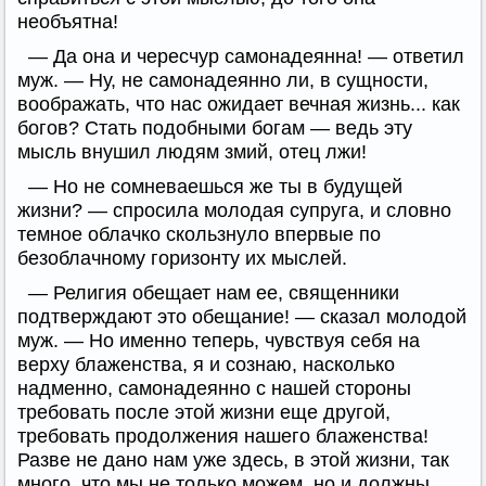
необъятна!
— Да она и чересчур самонадеянна! — ответил
муж. — Ну, не самонадеянно ли, в сущности,
воображать, что нас ожидает вечная жизнь... как
богов? Стать подобными богам — ведь эту
мысль внушил людям змий, отец лжи!
— Но не сомневаешься же ты в будущей
жизни? — спросила молодая супруга, и словно
темное облачко скользнуло впервые по
безоблачному горизонту их мыслей.
— Религия обещает нам ее, священники
подтверждают это обещание! — сказал молодой
муж. — Но именно теперь, чувствуя себя на
верху блаженства, я и сознаю, насколько
надменно, самонадеянно с нашей стороны
требовать после этой жизни еще другой,
требовать продолжения нашего блаженства!
Разве не дано нам уже здесь, в этой жизни, так
много, что мы не только можем, но и должны