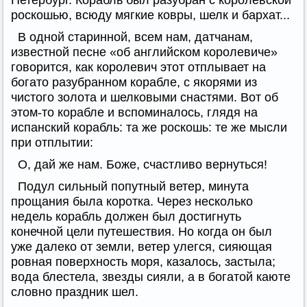
Петербург. Корабль был разубран с королевской
роскошью, всюду мягкие ковры, шелк и бархат...
В одной старинной, всем нам, датчанам,
известной песне «об английском королевиче»
говорится, как королевич этот отплывает на
богато разубранном корабле, с якорями из
чистого золота и шелковыми снастями. Вот об
этом-то корабле и вспоминалось, глядя на
испанский корабль: та же роскошь: те же мысли
при отплытии:
О, дай же нам. Боже, счастливо вернуться!
Подул сильный попутный ветер, минута
прощания была коротка. Через несколько
недель корабль должен был достигнуть
конечной цели путешествия. Но когда он был
уже далеко от земли, ветер улегся, сияющая
ровная поверхность моря, казалось, застыла;
вода блестела, звезды сияли, а в богатой каюте
словно праздник шел.