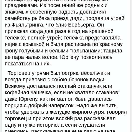
праздниками. Из посещений же родных и
знакомых особенную радость доставлял
семейству рыбака приезд дяди, продавца угрей
из Фьяльтринга, что близ Бовбьерга. Он
приезжал сюда два раза в год на крашеной
тележке, полной угрей; тележка представляла
ящик с крышкой и была расписана по красному
фону голубыми и белыми тюльпанами; тащила
ее пара чалых волов. Юргену позволялось
покататься на них.
Торговец угрями был остряк, весельчак и
всегда привозил с собою бочонок водки.
Всякому доставался полный стаканчик или
кофейная чашечка, если не хватало стаканов;
даже Юргену, как ни мал он был, давалась
порция с добрый наперсток. Надо же выпить,
чтобы удержать в желудке жирного угря, говорил
торговец и при этом всякий раз рассказывал
одну и ту же историю, а если слушатели
смеялись, рассказывал ее еще раз с начала.