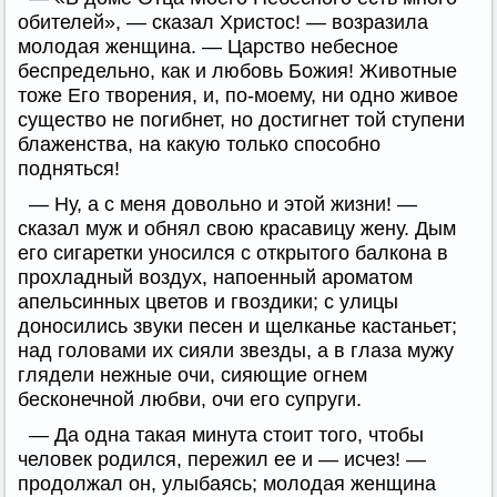
обителей», — сказал Христос! — возразила
молодая женщина. — Царство небесное
беспредельно, как и любовь Божия! Животные
тоже Его творения, и, по-моему, ни одно живое
существо не погибнет, но достигнет той ступени
блаженства, на какую только способно
подняться!
— Ну, а с меня довольно и этой жизни! —
сказал муж и обнял свою красавицу жену. Дым
его сигаретки уносился с открытого балкона в
прохладный воздух, напоенный ароматом
апельсинных цветов и гвоздики; с улицы
доносились звуки песен и щелканье кастаньет;
над головами их сияли звезды, а в глаза мужу
глядели нежные очи, сияющие огнем
бесконечной любви, очи его супруги.
— Да одна такая минута стоит того, чтобы
человек родился, пережил ее и — исчез! —
продолжал он, улыбаясь; молодая женщина