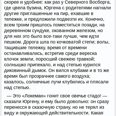
скорее и удобнее: как раз у Северного Восборга,
где цвела бузина, Юргена с родителями нагнали
другие приглашенные на пир, ехавшие в
тележке, и предложили подвезти их. Конечно,
всем троим пришлось поместиться позади, на
деревянном сундуке, окованном железом, но
для них это было все-таки лучше, чем идти
пешком. Дорога шла по кочковатой степи; волы,
тащившие тележку, время от времени
останавливались, встретив среди вереска
клочок земли, поросший свежею травкой;
солнышко припекало, и над степью курился
диковинный дымок. Он вился клубами и в то же
время был прозрачнее самого воздуха;
казалось, солнечные лучи клубились и плясали
над степью.
— Это «Локеман» гонит свое овечье стадо! —
сказали Юргену, и ему было довольно: он сразу
перенесся в сказочную страну, но не терял из
виду и окружающей действительности. Какая