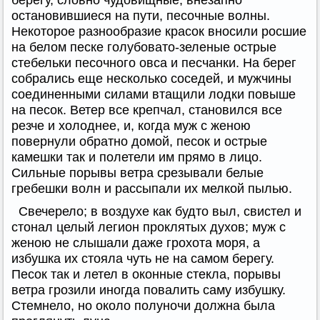
берегу, словно чудовищные, внезапно
остановившиеся на пути, песочные волны.
Некоторое разнообразие красок вносили росшие
на белом песке голубовато-зеленые острые
стебельки песочного овса и песчанки. На берег
собрались еще несколько соседей, и мужчины
соединенными силами втащили лодки повыше
на песок. Ветер все крепчал, становился все
резче и холоднее, и, когда муж с женою
повернули обратно домой, песок и острые
камешки так и полетели им прямо в лицо.
Сильные порывы ветра срезывали белые
гребешки волн и рассыпали их мелкой пылью.
Свечерело; в воздухе как будто выл, свистел и
стонал целый легион проклятых духов; муж с
женою не слышали даже грохота моря, а
избушка их стояла чуть не на самом берегу.
Песок так и летел в оконные стекла, порывы
ветра грозили иногда повалить саму избушку.
Стемнело, но около полуночи должна была