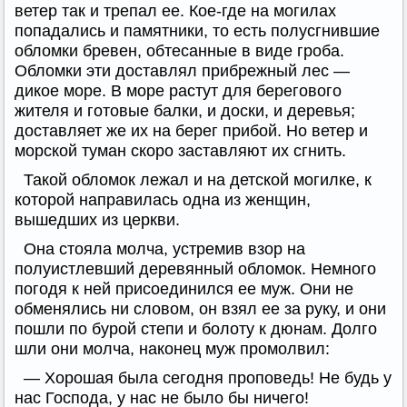
ветер так и трепал ее. Кое-где на могилах
попадались и памятники, то есть полусгнившие
обломки бревен, обтесанные в виде гроба.
Обломки эти доставлял прибрежный лес —
дикое море. В море растут для берегового
жителя и готовые балки, и доски, и деревья;
доставляет же их на берег прибой. Но ветер и
морской туман скоро заставляют их сгнить.
Такой обломок лежал и на детской могилке, к
которой направилась одна из женщин,
вышедших из церкви.
Она стояла молча, устремив взор на
полуистлевший деревянный обломок. Немного
погодя к ней присоединился ее муж. Они не
обменялись ни словом, он взял ее за руку, и они
пошли по бурой степи и болоту к дюнам. Долго
шли они молча, наконец муж промолвил:
— Хорошая была сегодня проповедь! Не будь у
нас Господа, у нас не было бы ничего!