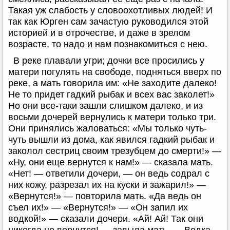
Такая уж слабость у словоохотливых людей! И
так как Юрген сам зачастую руководился этой
историей и в отрочестве, и даже в зрелом
возрасте, то надо и нам познакомиться с нею.
В реке плавали угри; дочки все просились у
матери погулять на свободе, подняться вверх по
реке, а мать говорила им: «Не заходите далеко!
Не то придет гадкий рыбак и всех вас заколет!»
Но они все-таки зашли слишком далеко, и из
восьми дочерей вернулись к матери только три.
Они принялись жаловаться: «Мы только чуть-
чуть вышли из дома, как явился гадкий рыбак и
заколол сестриц своим трезубцем до смерти!» —
«Ну, они еще вернутся к нам!» — сказала мать.
«Нет! — ответили дочери, — он ведь содрал с
них кожу, разрезал их на куски и зажарил!» —
«Вернутся!» — повторила мать. «Да ведь он
съел их!» — «Вернутся!» — «Он запил их
водкой!» — сказали дочери. «Ай! Ай! Так они