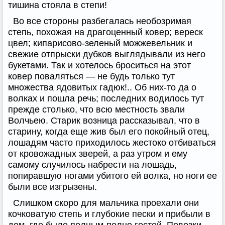
тишина стояла в степи!
Во все стороны разбегалась необозримая
степь, похожая на драгоценный ковер; вереск
цвел; кипарисово-зеленый можжевельник и
свежие отпрыски дубков выглядывали из него
букетами. Так и хотелось броситься на этот
ковер поваляться — не будь только тут
множества ядовитых гадюк!.. Об них-то да о
волках и пошла речь; последних водилось тут
прежде столько, что всю местность звали
Волчьею. Старик возница рассказывал, что в
старину, когда еще жив был его покойный отец,
лошадям часто приходилось жестоко отбиваться
от кровожадных зверей, а раз утром и ему
самому случилось набрести на лошадь,
попиравшую ногами убитого ей волка, но ноги ее
были все изгрызены.
Слишком скоро для мальчика проехали они
кочковатую степь и глубокие пески и прибыли в