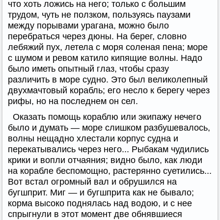
что хоть ложись на него; только с большим
трудом, чуть не ползком, пользуясь паузами
между порывами урагана, можно было
перебраться через дюны. На берег, словно
лебяжий пух, летела с моря соленая пена; море
с шумом и ревом катило кипящие волны. Надо
было иметь опытный глаз, чтобы сразу
различить в море судно. Это был великолепный
двухмачтовый корабль; его несло к берегу через
рифы, но на последнем он сел.
Оказать помощь кораблю или экипажу нечего
было и думать — море слишком разбушевалось,
волны нещадно хлестали корпус судна и
перекатывались через него... Рыбакам чудились
крики и вопли отчаяния; видно было, как люди
на корабле беспомощно, растерянно суетились...
Вот встал огромный вал и обрушился на
бугшприт. Миг — и бугшприта как не бывало;
корма высоко поднялась над водою, и с нее
спрыгнули в этот момент две обнявшиеся