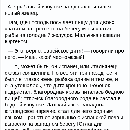
А в рыбачьей избушке на дюнах появился
новый жилец.
Там, где Господь посылает пищу для двоих,
хватит и на третьего: на берегу моря хватит
рыбы на голодный желудок. Мальчика назвали
Юргеном.
— Это, верно, еврейское дитя! — говорили про
него. — Ишь, какой черномазый!
— А, может быть, он испанец или итальянец! —
сказал священник. Но все эти три народности
были в глазах жены рыбака одним и тем же, и
она утешалась, что дитя крещено. Ребенок
подрастал; благородная кровь питалась бедною
пищей; отпрыск благородного рода вырастал в
бедной избушке. Датский язык, западно-
ютландское наречие, стал для него родным
языком. Гранатное зернышко с испанской почвы
выросло на западном берегу Ютландии