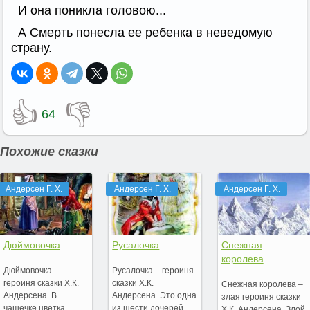
И она поникла головою...
А Смерть понесла ее ребенка в неведомую
страну.
👍
👎
64
Похожие сказки
Андерсен Г. Х.
Андерсен Г. Х.
Андерсен Г. Х.
Дюймовочка
Русалочка
Снежная
королева
Дюймовочка –
Русалочка – героиня
героиня сказки Х.К.
сказки Х.К.
Снежная королева –
Андерсена. В
Андерсена. Это одна
злая героиня сказки
чашечке цветка
из шести дочерей
Х.К. Андерсена. Злой