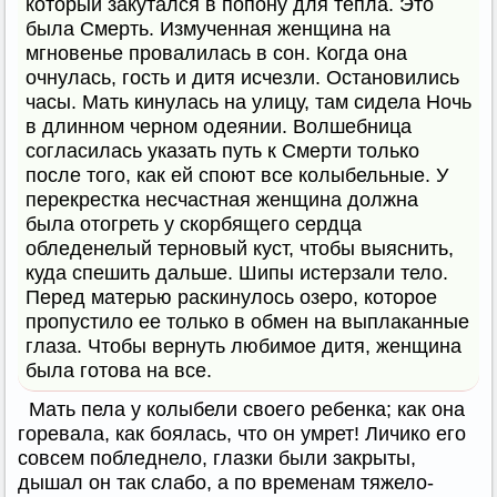
который закутался в попону для тепла. Это
была Смерть. Измученная женщина на
мгновенье провалилась в сон. Когда она
очнулась, гость и дитя исчезли. Остановились
часы. Мать кинулась на улицу, там сидела Ночь
в длинном черном одеянии. Волшебница
согласилась указать путь к Смерти только
после того, как ей споют все колыбельные. У
перекрестка несчастная женщина должна
была отогреть у скорбящего сердца
обледенелый терновый куст, чтобы выяснить,
куда спешить дальше. Шипы истерзали тело.
Перед матерью раскинулось озеро, которое
пропустило ее только в обмен на выплаканные
глаза. Чтобы вернуть любимое дитя, женщина
была готова на все.
Мать пела у колыбели своего ребенка; как она
горевала, как боялась, что он умрет! Личико его
совсем побледнело, глазки были закрыты,
дышал он так слабо, а по временам тяжело-