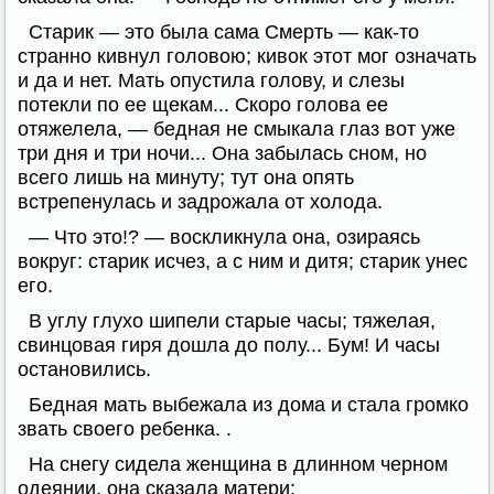
Старик — это была сама Смерть — как-то
странно кивнул головою; кивок этот мог означать
и да и нет. Мать опустила голову, и слезы
потекли по ее щекам... Скоро голова ее
отяжелела, — бедная не смыкала глаз вот уже
три дня и три ночи... Она забылась сном, но
всего лишь на минуту; тут она опять
встрепенулась и задрожала от холода.
— Что это!? — воскликнула она, озираясь
вокруг: старик исчез, а с ним и дитя; старик унес
его.
В углу глухо шипели старые часы; тяжелая,
свинцовая гиря дошла до полу... Бум! И часы
остановились.
Бедная мать выбежала из дома и стала громко
звать своего ребенка. .
На снегу сидела женщина в длинном черном
одеянии, она сказала матери: