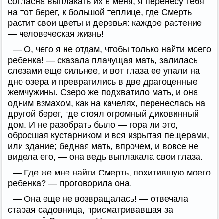
согласна выплакать их в меня, я перенесу тебя
на тот берег, к большой теплице, где Смерть
растит свои цветы и деревья: каждое растение
— человеческая жизнь!
— О, чего я не отдам, чтобы только найти моего
ребенка! — сказала плачущая мать, залилась
слезами еще сильнее, и вот глаза ее упали на
дно озера и превратились в две драгоценные
жемчужины. Озеро же подхватило мать, и она
одним взмахом, как на качелях, перенеслась на
другой берег, где стоял огромный диковинный
дом. И не разобрать было — гора ли это,
обросшая кустарником и вся изрытая пещерами,
или здание; бедная мать, впрочем, и вовсе не
видела его, — она ведь выплакала свои глаза.
— Где же мне найти Смерть, похитившую моего
ребенка? — проговорила она.
— Она еще не возвращалась! — отвечала
старая садовница, присматривавшая за