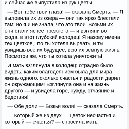
и сейчас же выпустила из рук цветы.
— Вот тебе твои глаза! — сказала Смерть. — Я
выловила их из озера — они так ярко блестели
там; но я и не знала, что это твои. Возьми их —
они стали яснее прежнего — и взгляни вот
сюда, в этот глубокий колодец! Я назову имена
тех цветков, что ты хотела вырвать, и ты
увидишь все их будущее, всю их земную жизнь.
Посмотри же, что ты хотела уничтожить!
И мать взглянула в колодец: отрадно было
видеть, каким благодеянием была для мира
жизнь одного, сколько счастья и радости дарил
он окружающим! Взглянула она и на жизнь
другого — и увидела горе, нужду, отчаяние и
бедствия!
— Обе доли — Божья воля! — сказала Смерть.
— Который же из двух — цветок несчастья и
который — счастья? — спросила мать.