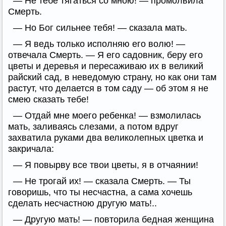
— Не тебе тягаться со мною! — промолвила
Смерть.
— Но Бог сильнее тебя! — сказала мать.
— Я ведь только исполняю его волю! —
отвечала Смерть. — Я его садовник, беру его
цветы и деревья и пересаживаю их в великий
райский сад, в неведомую страну, но как они там
растут, что делается в том саду — об этом я не
смею сказать тебе!
— Отдай мне моего ребенка! — взмолилась
мать, заливаясь слезами, а потом вдруг
захватила руками два великолепных цветка и
закричала:
— Я повырву все твои цветы, я в отчаянии!
— Не трогай их! — сказала Смерть. — Ты
говоришь, что ты несчастна, а сама хочешь
сделать несчастною другую мать!..
— Другую мать! — повторила бедная женщина