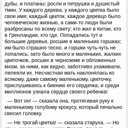
дубы, и платаны; росли и петрушка и душистый
тмин. У каждого дерева, у каждого цветка было
свое имя; каждый цветок, каждое деревцо было
человеческою жизнью, а сами-то люди были
разбросаны по всему свету: кто жил в Китае, кто
в Гренландии, кто где. Попадались тут и
большие деревья, росшие в маленьких горшках;
им было страшно тесно, и горшки чуть-чуть не
лопались; зато было много и маленьких, жалких
цветочков, росших в черноземе и обложенных
мхом, за ними, как видно, заботливо ухаживали,
лелеяли их. Несчастная мать наклонялась ко
всякому, даже самому маленькому, цветочку,
прислушиваясь к биению его сердечка, и среди
миллионов узнала сердце своего ребенка!
— Вот он! — сказала она, протягивая руку к
маленькому голубому крокусу, который печально
свесил головку.
— Не трогай цветка! — сказала старуха. — Но