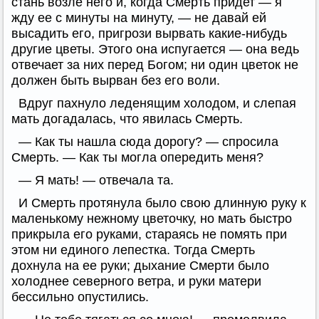
стань возле него и, когда Смерть придет — я
жду ее с минуты на минуту, — не давай ей
высадить его, пригрози вырвать какие-нибудь
другие цветы. Этого она испугается — она ведь
отвечает за них перед Богом; ни один цветок не
должен быть вырван без его воли.
Вдруг пахнуло леденящим холодом, и слепая
мать догадалась, что явилась Смерть.
— Как ты нашла сюда дорогу? — спросила
Смерть. — Как ты могла опередить меня?
— Я мать! — отвечала та.
И Смерть протянула было свою длинную руку к
маленькому нежному цветочку, но мать быстро
прикрыла его руками, стараясь не помять при
этом ни единого лепестка. Тогда Смерть
дохнула на ее руки; дыхание Смерти было
холоднее северного ветра, и руки матери
бессильно опустились.