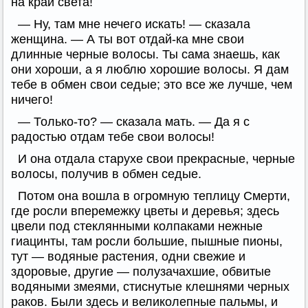
на край света!
— Ну, там мне нечего искать! — сказала
женщина. — А ты вот отдай-ка мне свои
длинные черные волосы. Ты сама знаешь, как
они хороши, а я люблю хорошие волосы. Я дам
тебе в обмен свои седые; это все же лучше, чем
ничего!
— Только-то? — сказала мать. — Да я с
радостью отдам тебе свои волосы!
И она отдала старухе свои прекрасные, черные
волосы, получив в обмен седые.
Потом она вошла в огромную теплицу Смерти,
где росли вперемежку цветы и деревья; здесь
цвели под стеклянными колпаками нежные
гиацинты, там росли большие, пышные пионы,
тут — водяные растения, одни свежие и
здоровые, другие — полузачахшие, обвитые
водяными змеями, стиснутые клешнями черных
раков. Были здесь и великолепные пальмы, и