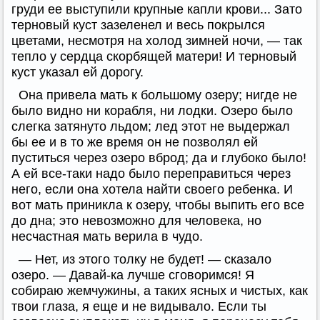
груди ее выступили крупные капли крови... Зато
терновый куст зазеленел и весь покрылся
цветами, несмотря на холод зимней ночи, — так
тепло у сердца скорбящей матери! И терновый
куст указал ей дорогу.
Она привела мать к большому озеру; нигде не
было видно ни корабля, ни лодки. Озеро было
слегка затянуто льдом; лед этот не выдержал
бы ее и в то же время он не позволял ей
пуститься через озеро вброд; да и глубоко было!
А ей все-таки надо было переправиться через
него, если она хотела найти своего ребенка. И
вот мать приникла к озеру, чтобы выпить его все
до дна; это невозможно для человека, но
несчастная мать верила в чудо.
— Нет, из этого толку не будет! — сказало
озеро. — Давай-ка лучше сговоримся! Я
собираю жемчужины, а таких ясных и чистых, как
твои глаза, я еще и не видывало. Если ты