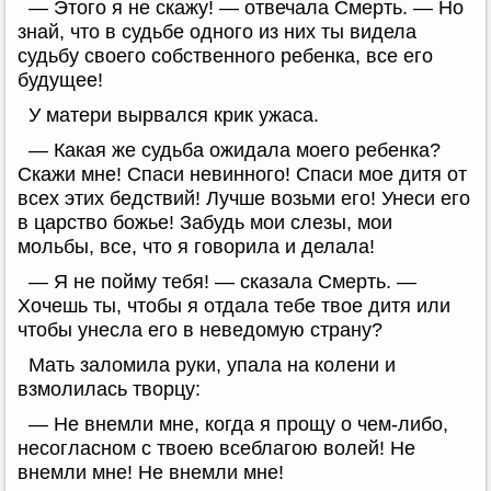
— Этого я не скажу! — отвечала Смерть. — Но
знай, что в судьбе одного из них ты видела
судьбу своего собственного ребенка, все его
будущее!
У матери вырвался крик ужаса.
— Какая же судьба ожидала моего ребенка?
Скажи мне! Спаси невинного! Спаси мое дитя от
всех этих бедствий! Лучше возьми его! Унеси его
в царство божье! Забудь мои слезы, мои
мольбы, все, что я говорила и делала!
— Я не пойму тебя! — сказала Смерть. —
Хочешь ты, чтобы я отдала тебе твое дитя или
чтобы унесла его в неведомую страну?
Мать заломила руки, упала на колени и
взмолилась творцу:
— Не внемли мне, когда я прощу о чем-либо,
несогласном с твоею всеблагою волей! Не
внемли мне! Не внемли мне!