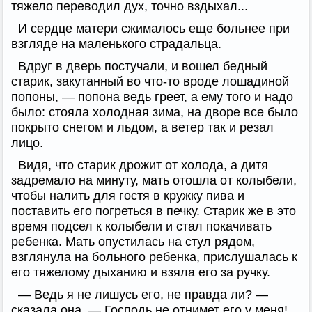
тяжело переводил дух, точно вздыхал...
И сердце матери сжималось еще больнее при
взгляде на маленького страдальца.
Вдруг в дверь постучали, и вошел бедный
старик, закутанный во что-то вроде лошадиной
попоны, — попона ведь греет, а ему того и надо
было: стояла холодная зима, на дворе все было
покрыто снегом и льдом, а ветер так и резал
лицо.
Видя, что старик дрожит от холода, а дитя
задремало на минуту, мать отошла от колыбели,
чтобы налить для гостя в кружку пива и
поставить его погреться в печку. Старик же в это
время подсел к колыбели и стал покачивать
ребенка. Мать опустилась на стул рядом,
взглянула на больного ребенка, прислушалась к
его тяжелому дыханию и взяла его за ручку.
— Ведь я не лишусь его, не правда ли? —
сказала она. — Господь не отнимет его у меня!