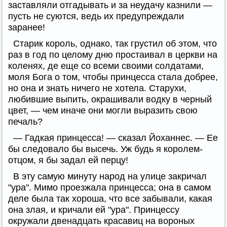
заставляли отгадывать и за неудачу казнили —
пусть не суются, ведь их предупреждали
заранее!
Старик король, однако, так грустил об этом, что
раз в год по целому дню простаивал в церкви на
коленях, де еще со всеми своими солдатами,
моля Бога о том, чтобы принцесса стала добрее,
но она и знать ничего не хотела. Старухи,
любившие выпить, окрашивали водку в черный
цвет, — чем иначе они могли выразить свою
печаль?
— Гадкая принцесса! — сказал Йоханнес. — Ее
бы следовало бы высечь. Уж будь я королем-
отцом, я бы задал ей перцу!
В эту самую минуту народ на улице закричал
"ура". Мимо проезжала принцесса; она в самом
деле была так хороша, что все забывали, какая
она злая, и кричали ей "ура". Принцессу
окружали двенадцать красавиц на вороных