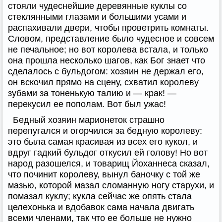
стояли чудеснейшие деревянные куклы со
стеклянными глазами и большими усами и
распахивали двери, чтобы проветрить комнаты.
Словом, представление было чудесное и совсем
не печальное; но вот королева встала, и только
она прошла несколько шагов, как Бог знает что
сделалось с бульдогом: хозяин не держал его,
он вскочил прямо на сцену, схватил королеву
зубами за тоненькую талию и — крак! —
перекусил ее пополам. Вот был ужас!
Бедный хозяин марионеток страшно
перепугался и огорчился за бедную королеву:
это была самая красивая из всех его кукол, и
вдруг гадкий бульдог откусил ей голову! Но вот
народ разошелся, и товарищ Йоханнеса сказал,
что починит королеву, вынул баночку с той же
мазью, которой мазал сломанную ногу старухи, и
помазал куклу; кукла сейчас же опять стала
целехонька и вдобавок сама начала двигать
всеми членами, так что ее больше не нужно