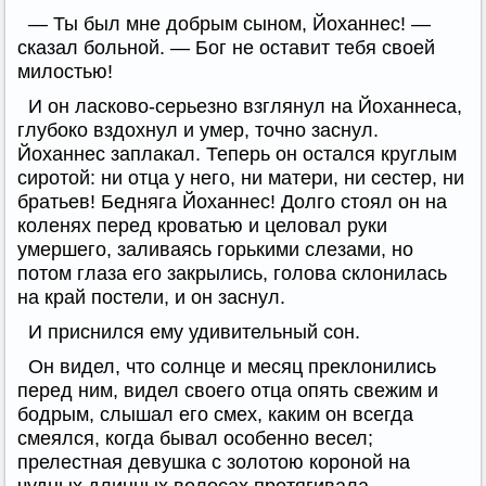
— Ты был мне добрым сыном, Йоханнес! —
сказал больной. — Бог не оставит тебя своей
милостью!
И он ласково-серьезно взглянул на Йоханнеса,
глубоко вздохнул и умер, точно заснул.
Йоханнес заплакал. Теперь он остался круглым
сиротой: ни отца у него, ни матери, ни сестер, ни
братьев! Бедняга Йоханнес! Долго стоял он на
коленях перед кроватью и целовал руки
умершего, заливаясь горькими слезами, но
потом глаза его закрылись, голова склонилась
на край постели, и он заснул.
И приснился ему удивительный сон.
Он видел, что солнце и месяц преклонились
перед ним, видел своего отца опять свежим и
бодрым, слышал его смех, каким он всегда
смеялся, когда бывал особенно весел;
прелестная девушка с золотою короной на