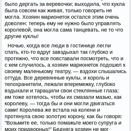
было дергать за веревочки; выходила, что кукла
была совсем как живая, только говорить не
могла. Хозяин марионеток остался этим очень
доволен: теперь ему не нужно было управлять
королевой, она могла сама танцевать, не то что
другие куклы!
Ночью, когда все люди в гостинице легли
спать, кто-то вдруг завздыхал так глубоко и
протяжно, что все повставали посмотреть, что и
с кем случилось, а хозяин марионеток подошел к
своему маленькому театру, — вздохи слышались
оттуда. Все деревянные куклы, и король и
телохранители, лежали вперемежку, глубоко
вздыхали и таращили свои стеклянные глаза;
им тоже хотелось, чтобы их смазали мазью, как
королеву, — тогда бы и они могли двигаться
сами! Королева же встала на колени и
протянула свою золотую корону, как бы говоря:
"Возьмите ее, только помажьте моего супруга и
моих придворных!" Бедняга хозяин не мог