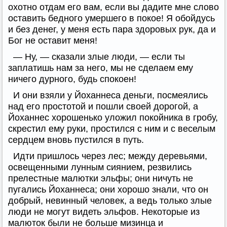
охотно отдам его вам, если вы дадите мне слово
оставить бедного умершего в покое! Я обойдусь
и без денег, у меня есть пара здоровых рук, да и
Бог не оставит меня!
— Ну, — сказали злые люди, — если ты
заплатишь нам за него, мы не сделаем ему
ничего дурного, будь спокоен!
И они взяли у Йоханнеса деньги, посмеялись
над его простотой и пошли своей дорогой, а
Йоханнес хорошенько уложил покойника в гробу,
скрестил ему руки, простился с ним и с веселым
сердцем вновь пустился в путь.
Идти пришлось через лес; между деревьями,
освещенными лунным сиянием, резвились
прелестные малютки эльфы; они ничуть не
пугались Йоханнеса; они хорошо знали, что он
добрый, невинный человек, а ведь только злые
люди не могут видеть эльфов. Некоторые из
малюток были не больше мизинца и