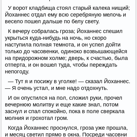
У ворот кладбища стоял старый калека нищий;
Йоханнес отдал ему всю серебряную мелочь и
весело пошел дальше по белу свету.
К вечеру собралась гроза; Йоханнес спешил
укрыться куда-нибудь на ночь, но скоро
наступила полная темнота, и он успел дойти
только до часовенки, одиноко возвышающейся
на придорожном холме; дверь, к счастью, была
отперта, и он вошел туда, чтобы переждать
непогоду.
— Тут я и посижу в уголке! — сказал Йоханнес.
— Я очень устал, и мне надо отдохнуть.
И он опустился на пол, сложил руки, прочел
вечернюю молитву и еще какие знал, потом
заснул и спал спокойно, пока в поле сверкала
молния и грохотал гром.
Когда Йоханнес проснулся, гроза уже прошла,
и месяц светил прямо в окна. Посреди часовни