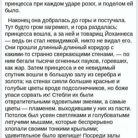
принцесса при каждом ударе розог, и поделом ей
было.
Наконец она добралась до горы и постучала.
Тут будто гром загремел, и гора раздалась;
принцесса вошла, а за ней и товарищ Йоханнеса
— ведь он стал невидимкой, никто не видал его.
Они прошли длинный-длинный коридор с
какими-то странно сверкающими стенами, — по
ним бегали тысячи огненных пауков, горевших,
как жар. Затем принцесса и ее невидимый
спутник вошли в большую залу из серебра и
золота; на стенах сияли большие красные и
голубые цветы вроде подсолнечников, но боже
упаси сорвать их! Стебли их были
отвратительными ядовитыми змеями, а самые
цветы — пламенем. выходившим у них из пасти.
Потолок был усеян светляками и голубоватыми
летучими мышами, которые беспрерывно
хлопали своими тонкими крыльями;
удивительное было зрелище! Посреди залы