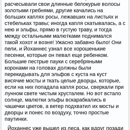
расчесывали свои длинные белокурые волосы
золотыми гребнями, другие качались на
больших каплях росы, лежавших на листьях и
стебельках травы; иногда капля скатывалась, а с
нею и эльфы, прямо в густую траву, и тогда
между остальными малютками поднимался
такой хохот и возня! Ужасно забавно было! Они
пели, и Йоханнес узнал все хорошенькие
песенки, которые он певал еще ребенком.
Большие пестрые пауки с серебряными
коронами на головах должны были
перекидывать для эльфов с куста на куст
висячие мосты и ткать целые дворцы, которые,
если на них попадала капля росы, сверкали при
лунном свете чистым хрусталем. Но вот встало
солнце, малютки эльфы вскарабкались в
чашечки цветов, а ветер подхватил их мосты и
дворцы и понес по воздуху, точно простые
паутинки.
Йоханнес уже вышел из леса, как вдруг позади