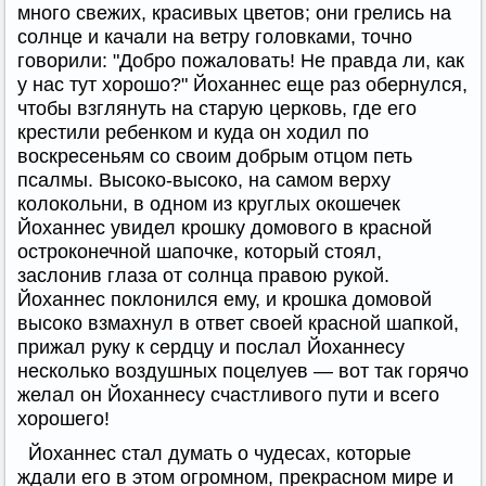
много свежих, красивых цветов; они грелись на
солнце и качали на ветру головками, точно
говорили: "Добро пожаловать! Не правда ли, как
у нас тут хорошо?" Йоханнес еще раз обернулся,
чтобы взглянуть на старую церковь, где его
крестили ребенком и куда он ходил по
воскресеньям со своим добрым отцом петь
псалмы. Высоко-высоко, на самом верху
колокольни, в одном из круглых окошечек
Йоханнес увидел крошку домового в красной
остроконечной шапочке, который стоял,
заслонив глаза от солнца правою рукой.
Йоханнес поклонился ему, и крошка домовой
высоко взмахнул в ответ своей красной шапкой,
прижал руку к сердцу и послал Йоханнесу
несколько воздушных поцелуев — вот так горячо
желал он Йоханнесу счастливого пути и всего
хорошего!
Йоханнес стал думать о чудесах, которые
ждали его в этом огромном, прекрасном мире и