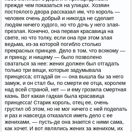
прежде чем показаться на улицах. Хозяин
постоялого двора рассказал им, что король —
человек очень добрый и никогда не сделает
людям ничего худого, но что дочь у него злая-
презлая. Конечно, она первая красавица на
свете, но что толку, если она при этом злая
ведьма, из-за которой погибло столько
прекрасных принцев. Дело в том, что всякому —
и принцу, и нищему — было позволено
свататься за нее: жених должен был отгадать
только три вещи, которые задумывала
принцесса; отгадай он — она вышла бы за него
замуж, и он стал бы, по смерти ее отца, королем
над всей страной, нет — и ему грозила смертная
казнь. Вот какая гадкая была красавица
принцесса! Старик король, отец ее, очень
грустил об этом, но не мог ничего с ней поделать
и раз и навсегда отказался иметь дело с ее
женихами, — пусть-де она знается с ними сама,
как хочет. И вот являлись жених за женихом, их