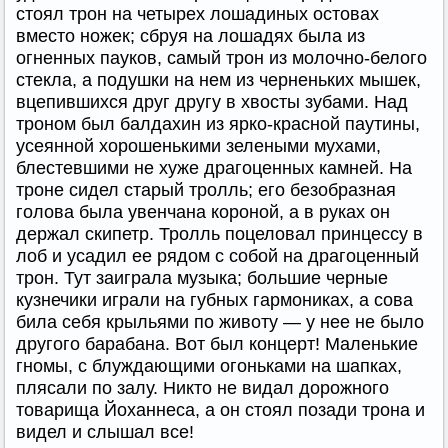
стоял трон на четырех лошадиных остовах
вместо ножек; сбруя на лошадях была из
огненных пауков, самый трон из молочно-белого
стекла, а подушки на нем из черненьких мышек,
вцепившихся друг другу в хвосты зубами. Над
троном был балдахин из ярко-красной паутины,
усеянной хорошенькими зелеными мухами,
блестевшими не хуже драгоценных камней. На
троне сидел старый тролль; его безобразная
голова была увенчана короной, а в руках он
держал скипетр. Тролль поцеловал принцессу в
лоб и усадил ее рядом с собой на драгоценный
трон. Тут заиграла музыка; большие черные
кузнечики играли на губных гармониках, а сова
била себя крыльями по животу — у нее не было
другого барабана. Вот был концерт! Маленькие
гномы, с блуждающими огоньками на шапках,
плясали по залу. Никто не видал дорожного
товарища Йоханнеса, а он стоял позади трона и
видел и слышал все!