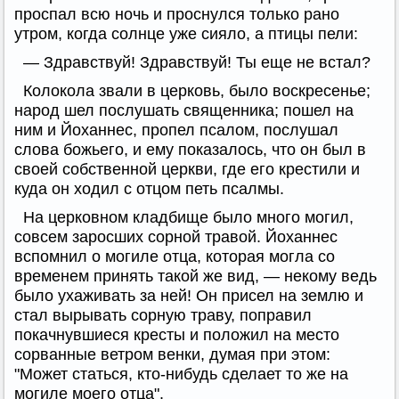
проспал всю ночь и проснулся только рано
утром, когда солнце уже сияло, а птицы пели:
— Здравствуй! Здравствуй! Ты еще не встал?
Колокола звали в церковь, было воскресенье;
народ шел послушать священника; пошел на
ним и Йоханнес, пропел псалом, послушал
слова божьего, и ему показалось, что он был в
своей собственной церкви, где его крестили и
куда он ходил с отцом петь псалмы.
На церковном кладбище было много могил,
совсем заросших сорной травой. Йоханнес
вспомнил о могиле отца, которая могла со
временем принять такой же вид, — некому ведь
было ухаживать за ней! Он присел на землю и
стал вырывать сорную траву, поправил
покачнувшиеся кресты и положил на место
сорванные ветром венки, думая при этом:
"Может статься, кто-нибудь сделает то же на
могиле моего отца".