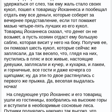
удержаться от слез, так ему жаль стало своих
кукол, пошел к товарищу Йоханнеса и пообещал
отдать ему все деньги, которые соберет за
вечернее представление, если тот помажет
мазью четыре-пять лучших из его кукол.
Товарищ Йоханнеса сказал, что денег он не
возьмет, а пусть хозяин отдаст ему большую
саблю, которая висит у него на боку. Получив ее,
он помазал шесть кукол, которые сейчас же
заплясали, да так весело, что, глядя на них,
пустились в пляс и все живые, настоящие
девушки, заплясали и кучер, и кухарка, и лакеи,
и горничные, все гости и даже кочерга со
щипцами; ну, да эти-то двое растянулись с
первого же прыжка. Да, веселая выдалась
ночка!
На следующее утро Йоханнес и его товарищ
ушли из гостиницы, взобрались на высокие горы
и вступили в необозримые сосновые леса.
Путники поднялись наконец так высоко, что