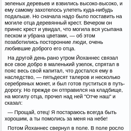
зеленых деревьев и взвились высоко-высоко, и
ему самому захотелось улететь куда-нибудь
подальше. Но сначала надо было поставить на
могиле отца деревянный крест. Вечером он
принес крест и увидал, что могила вся усыпана
песком и убрана цветами, — об этом
позаботились посторонние люди, очень
любившие доброго его отца.
На другой день рано утром Йоханнес связал
все свое добро в маленький узелок, спрятал в
пояс весь свой капитал, что достался ему в
наследство, — пятьдесят талеров и несколько
серебряных монет, и был готов пуститься в путь-
дорогу. Но прежде он отправился на кладбище,
на могилу отца, прочел над ней "Отче наш" и
сказал:
— Прощай, отец! Я постараюсь всегда быть
хорошим, а ты помолись за меня на небе!
Потом Йоханнес свернул в поле. В поле росло