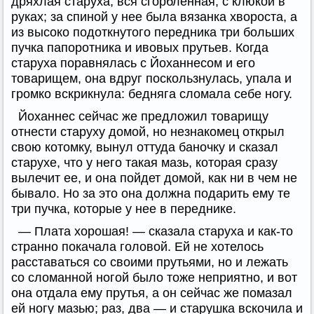
дряхлая старуха, вся сгорбленная, с клюкой в
руках; за спиной у нее была вязанка хвороста, а
из высоко подоткнутого передника три больших
пучка папоротника и ивовых прутьев. Когда
старуха поравнялась с Йоханнесом и его
товарищем, она вдруг поскользнулась, упала и
громко вскрикнула: бедняга сломала себе ногу.
Йоханнес сейчас же предложил товарищу
отнести старуху домой, но незнакомец открыл
свою котомку, вынул оттуда баночку и сказал
старухе, что у него такая мазь, которая сразу
вылечит ее, и она пойдет домой, как ни в чем не
бывало. Но за это она должна подарить ему те
три пучка, которые у нее в переднике.
— Плата хорошая! — сказала старуха и как-то
странно покачала головой. Ей не хотелось
расставаться со своими прутьями, но и лежать
со сломанной ногой было тоже неприятно, и вот
она отдала ему прутья, а он сейчас же помазал
ей ногу мазью; раз, два — и старушка вскочила и