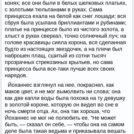
конях; все они были в белых шелковых платьях,
с золотыми тюльпанами в руках. Сама
принцесса ехала на белой как снег лошади; вся
сбруя была усыпана бриллиантами и рубинами;
платье на принцессе было из чистого золота, а
хлыст в руках сверкал, точно солнечный луч; на
голове красавицы сияла корона, вся сделанная
будто из настоящих звездочек, а на плечи был
наброшен плащ, сшитый из сотни тысяч
прозрачных стрекозиных крыльев, но сама
принцесса была все-таки лучше всех своих
нарядов.
Йоханнес взглянул на нее, покраснел, как
маков цвет, и не мог вымолвить ни слова: она
как две капли воды была похожа на ту девушку
в золотой короне, которую он видел во сне в
ночь смерти отца. Ах, она так хороша, что
Йоханнес не мог не полюбить ее. "Не может
быть, — сказал он себе, — чтобы она на самом
деле была такая ведьма и приказывала вешать