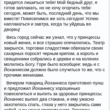
придется лишиться тебя! Мой бедный друг, я
готов заплакать, но не хочу огорчать тебя:
сегодня, может быть, последний день, что мы
вместе! Повеселимся же хоть сегодня! Успею
наплакаться и завтра, когда ты уйдешь во
дворец!
Весь город сейчас же узнал, что у принцессы
новый жених, и все страшно опечалились. Театр
закрылся, торговки сладостями обвязали своих
сахарных поросят черным крепом, а король и
священники собрались в церкви и на коленях
молились Богу. Горе было всеобщее: ведь и с
Йоханнесом должно было случиться то же, что с
прочими женихами.
Вечером товарищ Йоханнеса приготовил пунш
и предложил Йоханнесу хорошенько
повеселиться и выпить за здоровье принцессы.
Йоханнес выпил два стакана, и ему ужасно
захотелось спать, глаза у него закрылись сами