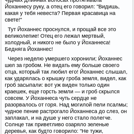
чудных длинных волосах протягивала
Йоханнесу руку, а отец его говорил: "Видишь,
какая у тебя невеста? Первая красавица на
свете!"
Тут Йоханнес проснулся, и прощай все это
великолепие! Отец его лежал мертвый,
холодный, и никого не было у Йоханнеса!
Бедняга Йоханнес!
Через неделю умершего хоронили; Йоханнес
шел за гробом. Не видать ему больше своего
отца, который так любил его! Йоханнес слышал,
как ударялась о крышку гроба земля, видел, как
гроб засыпали: вот уж виден только один
краешек, еще горсть земли — и гроб скрылся
совсем. У Йоханнеса чуть сердце не
разорвалось от горя. Над могилой пели псалмы;
чудное пение растрогало Йоханнеса до слез, он
заплакал, и на душе у него стало полегче.
Солнце так приветливо озаряло зеленые
деревья, как будто говорило: "Не тужи,