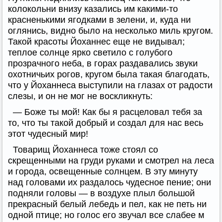
колокольни внизу казались им какими-то
красненькими ягодками в зелени, и, куда ни
оглянись, видно было на несколько миль кругом.
Такой красоты Йоханнес еще не видывал;
теплое солнце ярко светило с голубого
прозрачного неба, в горах раздавались звуки
охотничьих рогов, кругом была такая благодать,
что у Йоханнеса выступили на глазах от радости
слезы, и он не мог не воскликнуть:
— Боже ты мой! Как бы я расцеловал тебя за
то, что ты такой добрый и создал для нас весь
этот чудесный мир!
Товарищ Йоханнеса тоже стоял со
скрещенными на груди руками и смотрел на леса
и города, освещенные солнцем. В эту минуту
над головами их раздалось чудесное пение; они
подняли головы — в воздухе плыл большой
прекрасный белый лебедь и пел, как не петь ни
одной птице; но голос его звучал все слабее м