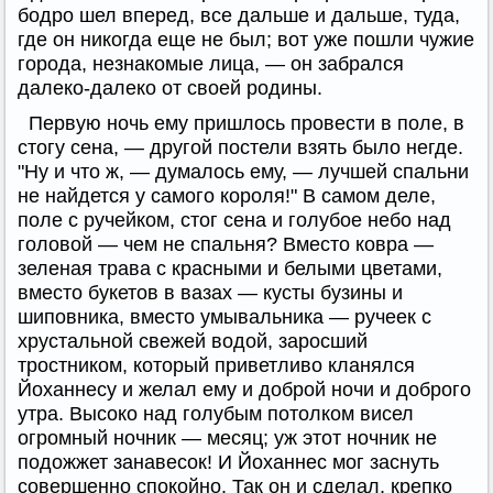
бодро шел вперед, все дальше и дальше, туда,
где он никогда еще не был; вот уже пошли чужие
города, незнакомые лица, — он забрался
далеко-далеко от своей родины.
Первую ночь ему пришлось провести в поле, в
стогу сена, — другой постели взять было негде.
"Ну и что ж, — думалось ему, — лучшей спальни
не найдется у самого короля!" В самом деле,
поле с ручейком, стог сена и голубое небо над
головой — чем не спальня? Вместо ковра —
зеленая трава с красными и белыми цветами,
вместо букетов в вазах — кусты бузины и
шиповника, вместо умывальника — ручеек с
хрустальной свежей водой, заросший
тростником, который приветливо кланялся
Йоханнесу и желал ему и доброй ночи и доброго
утра. Высоко над голубым потолком висел
огромный ночник — месяц; уж этот ночник не
подожжет занавесок! И Йоханнес мог заснуть
совершенно спокойно. Так он и сделал, крепко