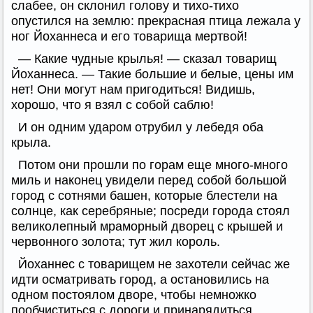
слабее, он склонил голову и тихо-тихо
опустился на землю: прекрасная птица лежала у
ног Йоханнеса и его товарища мертвой!
— Какие чудные крылья! — сказал товарищ
Йоханнеса. — Такие большие и белые, цены им
нет! Они могут нам пригодиться! Видишь,
хорошо, что я взял с собой саблю!
И он одним ударом отрубил у лебедя оба
крыла.
Потом они прошли по горам еще много-много
миль и наконец увидели перед собой большой
город с сотнями башен, которые блестели на
солнце, как серебряные; посреди города стоял
великолепный мраморный дворец с крышей и
червонного золота; тут жил король.
Йоханнес с товарищем не захотели сейчас же
идти осматривать город, а остановились на
одном постоялом дворе, чтобы немножко
пообчиститься с дороги и принарядиться,