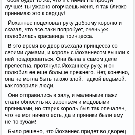
тобой будет то же, что и с ними! Не пробуй
лучше! Ты ужасно огорчаешь меня, я так близко
принимаю это к сердцу!
Йоханнес поцеловал руку доброму королю и
сказал, что все-таки попробует, очень уж
полюбилась красавица принцесса.
В это время во двор въехала принцесса со
своими дамами, и король с Йоханнесом вышли к
ней поздороваться. Она была в самом деле
прелестна, протянула Йоханнесу руку, и он
полюбил ее еще больше прежнего. Нет, конечно,
она не могла быть такою злой, гадкой ведьмой,
как говорили люди.
Они отправились в залу, и маленькие пажи
стали обносить их вареньем и медовыми
пряниками, но старик король был так опечален,
что не мог ничего есть, да и пряники были ему
не по зубам!
Было решено, что Йоханнес придет во дворец