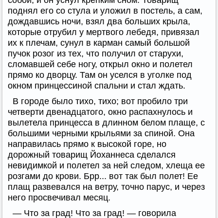
собой, и он уснул крепким сном. Товарищ
поднял его со стула и уложил в постель, а сам,
дождавшись ночи, взял два больших крыла,
которые отрубил у мертвого лебедя, привязал
их к плечам, сунул в карман самый большой
пучок розог из тех, что получил от старухи,
сломавшей себе ногу, открыл окно и полетел
прямо ко дворцу. Там он уселся в уголке под
окном принцессиной спальни и стал ждать.
В городе было тихо, тихо; вот пробило три
четверти двенадцатого, окно распахнулось и
вылетела принцесса в длинном белом плаще, с
большими черными крыльями за спиной. Она
направилась прямо к высокой горе, но
дорожный товарищ Йоханнеса сделался
невидимкой и полетел за ней следом, хлеща ее
розгами до крови. Брр... вот так был полет! Ее
плащ развевался на ветру, точно парус, и через
него просвечивал месяц.
— Что за град! Что за град! — говорила