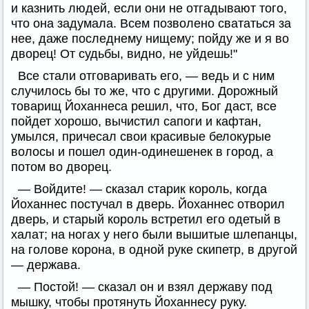
и казнить людей, если они не отгадывают того,
что она задумала. Всем позволено свататься за
нее, даже последнему нищему; пойду же и я во
дворец! От судьбы, видно, не уйдешь!"
Все стали отговаривать его, — ведь и с ним
случилось бы то же, что с другими. Дорожный
товарищ Йоханнеса решил, что, Бог даст, все
пойдет хорошо, вычистил сапоги и кафтан,
умылся, причесал свои красивые белокурые
волосы и пошел один-одинешенек в город, а
потом во дворец.
— Войдите! — сказал старик король, когда
Йоханнес постучал в дверь. Йоханнес отворил
дверь, и старый король встретил его одетый в
халат; на ногах у него были вышитые шлепанцы,
на голове корона, в одной руке скипетр, в другой
— держава.
— Постой! — сказал он и взял державу под
мышку, чтобы протянуть Йоханнесу руку.