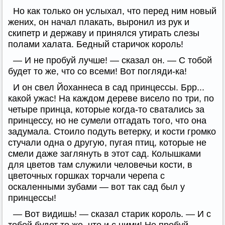
Но как только он услыхал, что перед ним новый
жених, он начал плакать, выронил из рук и
скипетр и державу и принялся утирать слезы
полами халата. Бедный старичок король!
— И не пробуй лучше! — сказал он. — С тобой
будет то же, что со всеми! Вот погляди-ка!
И он свел Йоханнеса в сад принцессы. Брр...
какой ужас! На каждом дереве висело по три, по
четыре принца, которые когда-то сватались за
принцессу, но не сумели отгадать того, что она
задумала. Стоило подуть ветерку, и кости громко
стучали одна о другую, пугая птиц, которые не
смели даже заглянуть в этот сад. Колышками
для цветов там служили человечьи кости, в
цветочных горшках торчали черепа с
оскаленными зубами — вот так сад был у
принцессы!
— Вот видишь! — сказал старик король. — И с