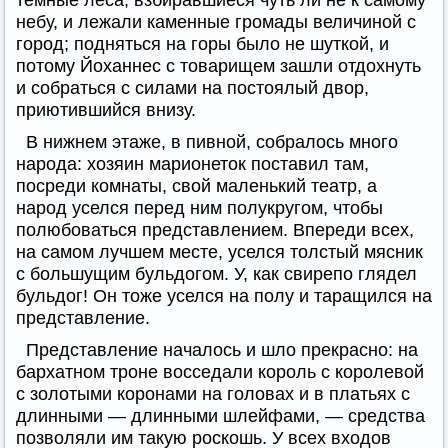
темные леса, взбиравшиеся чуть ли не к самому
небу, и лежали каменные громады величиной с
город; подняться на горы было не шуткой, и
потому Йоханнес с товарищем зашли отдохнуть
и собраться с силами на постоялый двор,
приютившийся внизу.
В нижнем этаже, в пивной, собралось много
народа: хозяин марионеток поставил там,
посреди комнаты, свой маленький театр, а
народ уселся перед ним полукругом, чтобы
полюбоваться представлением. Впереди всех,
на самом лучшем месте, уселся толстый мясник
с большущим бульдогом. У, как свирепо глядел
бульдог! Он тоже уселся на полу и таращился на
представление.
Представление началось и шло прекрасно: на
бархатном троне восседали король с королевой
с золотыми коронами на головах и в платьях с
длинными — длинными шлейфами, — средства
позволяли им такую роскошь. У всех входов