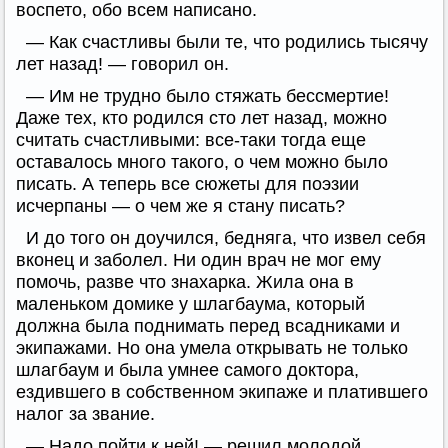
воспето, обо всем написано.
— Как счастливы были те, что родились тысячу
лет назад! — говорил он.
— Им не трудно было стяжать бессмертие!
Даже тех, кто родился сто лет назад, можно
считать счастливыми: все-таки тогда еще
оставалось много такого, о чем можно было
писать. А теперь все сюжеты для поэзии
исчерпаны — о чем же я стану писать?
И до того он доучился, бедняга, что извел себя
вконец и заболел. Ни один врач не мог ему
помочь, разве что знахарка. Жила она в
маленьком домике у шлагбаума, который
должна была поднимать перед всадниками и
экипажами. Но она умела открывать не только
шлагбаум и была умнее самого доктора,
ездившего в собственном экипаже и платившего
налог за звание.
— Надо пойти к ней! — решил молодой