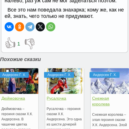
налево, раз уж сам не мог заделаться поэтом.
Все это нам поведала знахарка; кому же, как не
ей, знать, чего только не придумают.
👍
👎
1
Похожие сказки
Андерсен Г. Х.
Андерсен Г. Х.
Андерсен Г. Х.
Дюймовочка
Русалочка
Снежная
королева
Дюймовочка –
Русалочка – героиня
героиня сказки Х.К.
сказки Х.К.
Снежная королева –
Андерсена. В
Андерсена. Это одна
злая героиня сказки
чашечке цветка
из шести дочерей
Х.К. Андерсена. Злой