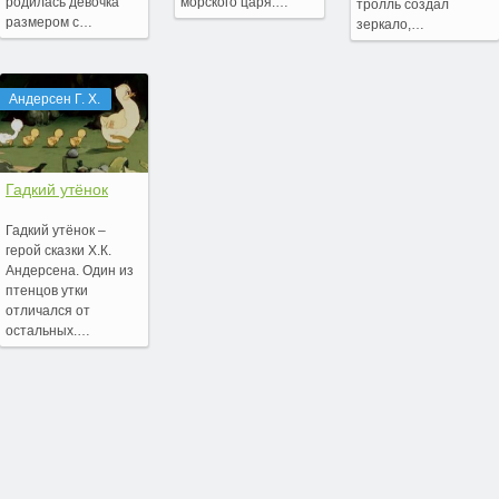
родилась девочка
морского царя.…
тролль создал
размером с…
зеркало,…
Андерсен Г. Х.
Гадкий утёнок
Гадкий утёнок –
герой сказки Х.К.
Андерсена. Один из
птенцов утки
отличался от
остальных.…