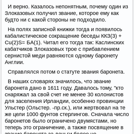
И верно. Казалось непонятным, почему один из
Злоказовых получил звание, которое ему как
будто ни с какой стороны не подходило.
На полях записной книжки тогда и появилось
кабалистическое сокращение беседы ККЗ(3) +
Cu(2)S= БА(1). Читал его тогда так: Каслинских
кабатчиков Злоказовых трое с прибавлением
сернистой меди равняются одному баронету
Англии.
Справлялся потом о статуте звания баронета.
В наших словарях значилось, что звание
баронета дано в 1611 году. Давалось тому, "кто
снаряжал за свой счет не менее 30 колонистов
для заселения Ирландии, особенно провинции
Ульстер (Ольстер. -пр.ск.), или жертвовал на те
же цели 1000 фунтов стерлингов. Сначала число
баронетов было ограничено двумястами, но
теперь это ограничение, а также посвящение в