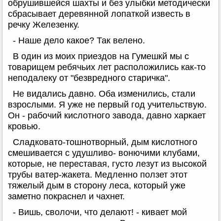
обрушившейся шахты и без улыбки методически
сбрасывает деревянной лопаткой известь в
речку Железенку.
- Наше дело какое? Так велено.
В один из моих приездов на Гумешкй мы с
товарищем ребячьих лет расположились как-то
неподалеку от "безвредного старичка".
Не видались давно. Оба изменились, стали
взрослыми. Я уже не первый год учительствую.
Он - рабочий кислотного завода, давно харкает
кровью.
Сладковато-тошнотворный, дым кислотного
смешивается с удушливо- вонючими клубами,
которые, не переставая, густо лезут из высокой
трубы ватер-жакета. Медленно ползет этот
тяжелый дым в сторону леса, который уже
заметно покраснел и чахнет.
- Вишь, сволочи, что делают! - кивает мой