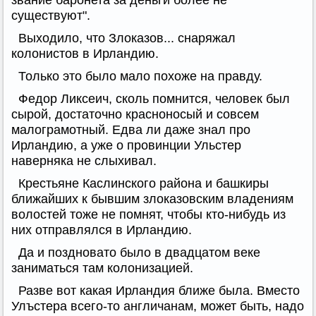
звание баронета за деньги более не
существуют".
Выходило, что Злоказов... снаряжал
колонистов в Ирландию.
Только это было мало похоже на правду.
Федор Ликсеич, сколь помнится, человек был
сырой, достаточно красноносый и совсем
малограмотный. Едва ли даже знал про
Ирландию, а уже о провинции Ульстер
наверняка не слыхивал.
Крестьяне Каслинского района и башкиры
ближайших к бывшим злоказовским владениям
волостей тоже не помнят, чтобы кто-нибудь из
них отправлялся в Ирландию.
Да и поздновато было в двадцатом веке
заниматься там колонизацией.
Разве вот какая Ирландия ближе была. Вместо
Улъстера всего-то англичанам, может быть, надо