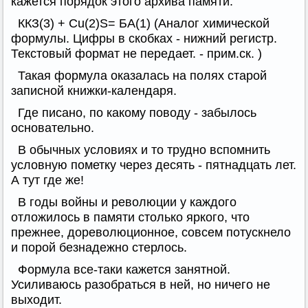
кажется порядок этого архива памяти.
ККЗ(3) + Cu(2)S= БА(1) (Аналог химической
формулы. Цифры в скобках - нижний регистр.
Текстовый формат не передает. - прим.ск. )
Такая формула оказалась на полях старой
записной книжки-календаря.
Где писано, по какому поводу - забылось
основательно.
В обычных условиях и то трудно вспомнить
условную пометку через десять - пятнадцать лет.
А тут где же!
В годы войны и революции у каждого
отложилось в памяти столько яркого, что
прежнее, дореволюционное, совсем потускнело
и порой безнадежно стерлось.
Формула все-таки кажется занятной.
Усиливаюсь разобраться в ней, но ничего не
выходит.