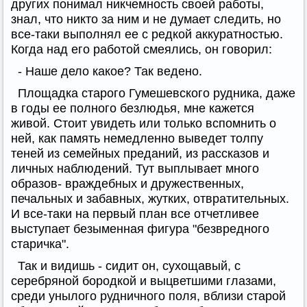
других понимал никчемность своей работы,
знал, что никто за ним и не думает следить, но
все-таки выполнял ее с редкой аккуратностью.
Когда над его работой смеялись, он говорил:
- Наше дело какое? Так ведено.
Площадка старого Гумешевского рудника, даже
в годы ее полного безлюдья, мне кажется
живой. Стоит увидеть или только вспомнить о
ней, как память немедленно выведет толпу
теней из семейных преданий, из рассказов и
личных наблюдений. Тут выплывает много
образов- враждебных и дружественных,
печальных и забавных, жутких, отвратительных.
И все-таки на первый план все отчетливее
выступает безыменная фигура "безвредного
старичка".
Так и видишь - сидит он, сухощавый, с
серебряной бородкой и выцветшими глазами,
среди унылого рудничного поля, вблизи старой