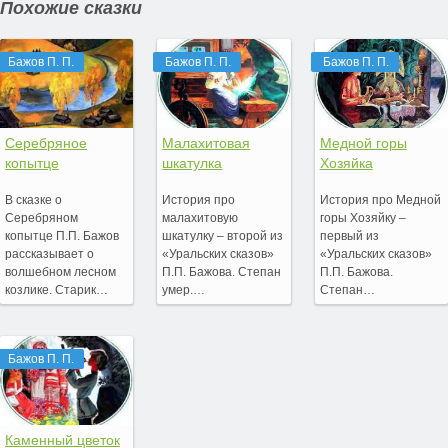
Похожие сказки
Бажов П. П.
Бажов П. П.
Бажов П. П.
Серебряное
Малахитовая
Медной горы
копытце
шкатулка
Хозяйка
В сказке о
История про
История про Медной
Серебряном
малахитовую
горы Хозяйку –
копытце П.П. Бажов
шкатулку – второй из
первый из
рассказывает о
«Уральских сказов»
«Уральских сказов»
волшебном лесном
П.П. Бажова. Степан
П.П. Бажова.
козлике. Старик…
умер.…
Степан…
Бажов П. П.
Каменный цветок