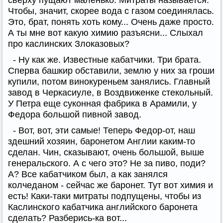
сверху пущают маленько. Митраты называется.
Чтобы, значит, скорее вода с газом соединялась.
Это, брат, понять хоть кому... Очень даже просто.
А ты мне вот какую химию разъясни... Слыхал
про каслинских Злоказовых?
- Ну как же. Известные кабатчики. Три брата.
Сперва башкир обставили, землю у них за гроши
купили, потом винокуреньем занялись. Главный
завод в Черкасиуле, в Воздвиженке стекольный.
У Петра еще суконная фабрика в Арамили, у
Федора большой пивной завод.
- Вот, вот, эти самые! Теперь Федор-от, наш
здешний хозяин, баронетом Англии каким-то
сделан. Чин, сказывают, очень большой, выше
генеральского. А с чего это? Не за пиво, поди?
А? Все кабатчиком был, а как занялся
колчеданом - сейчас же баронет. Тут вот химия и
есть! Каки-таки митраты подпущены, чтобы из
Каслинского кабатчика английского баронета
сделать? Разберись-ка вот...