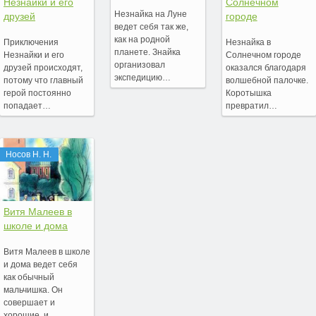
Незнайки и его
Солнечном
Незнайка на Луне
друзей
городе
ведет себя так же,
как на родной
Приключения
Незнайка в
планете. Знайка
Незнайки и его
Солнечном городе
организовал
друзей происходят,
оказался благодаря
экспедицию…
потому что главный
волшебной палочке.
герой постоянно
Коротышка
попадает…
превратил…
Носов Н. Н.
Витя Малеев в
школе и дома
Витя Малеев в школе
и дома ведет себя
как обычный
мальчишка. Он
совершает и
хорошие, и…