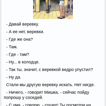
- Давай веревку.
- А ее нет, веревки.
- Где же она?
- Там.
- Где - там?
- Ну... в колодце.
- Так ты, значит, с веревкой ведро упустил?
- Ну да.
Стали мы другую веревку искать. Нет нигде.
- Ничего, - говорит Мишка, - сейчас пойду
попрошу у соседей.
- С ума, - говорю, - сошел! Ты посмотри на