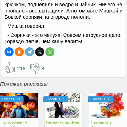
крючком, подцепили и ведро и чайник. Ничего не
пропало - все вытащили. А потом мы с Мишкой и
Вовкой сорняки на огороде пололи.
Мишка говорил:
- Сорняки - это чепуха! Совсем нетрудное дело.
Гораздо легче, чем кашу варить!
👍
👎
218
8
Похожие рассказы
Носов Н. Н.
Носов Н. Н.
Носов Н. Н.
Приключения
Незнайка на Луне
Незнайка в