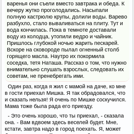
варенья они съели вместо завтрака и обеда. К
вечеру жутко проголодались. Насыпали
полную кастрюлю крупы, долили воды. Варево
разбухло, стало вываливаться на плиту. Тут и
вода кончилась. Пока в темноте доставали
воду из колодца, утопили ведро и чайник.
Пришлось глубокой ночью жарить пескарей.
Вскоре на сковороде пылал огненный столб
горящего масла. Наутро их покормила
соседка, тетя Наташа. Рассказ о том, что нужно
внимательно слушать взрослых, следовать их
советам, не пренебрегать ими.
Один раз, когда я жил с мамой на даче, ко мне
в гости приехал Мишка. Я так обрадовался, что
и сказать нельзя! Я очень по Мишке соскучился.
Мама тоже была рада его приезду.
- Это очень хорошо, что ты приехал, - сказала
она. - Вам вдвоем здесь веселей будет. Мне,
кстати, завтра надо в город поехать. Я, может