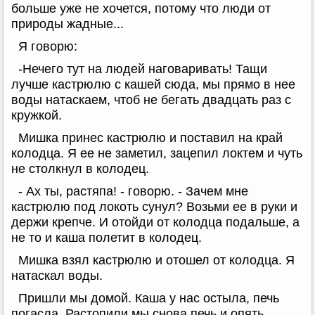
больше уже не хочется, потому что люди от
природы жадные...
Я говорю:
-Нечего тут на людей наговаривать! Тащи
лучше кастрюлю с кашей сюда, мы прямо в нее
воды натаскаем, чтоб не бегать двадцать раз с
кружкой.
Мишка принес кастрюлю и поставил на край
колодца. Я ее не заметил, зацепил локтем и чуть
не столкнул в колодец.
- Ах ты, растяпа! - говорю. - Зачем мне
кастрюлю под локоть сунул? Возьми ее в руки и
держи крепче. И отойди от колодца подальше, а
не то и каша полетит в колодец.
Мишка взял кастрюлю и отошел от колодца. Я
натаскал воды.
Пришли мы домой. Каша у нас остыла, печь
погасла. Растопили мы снова печь и опять