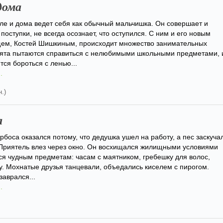
дома
ле и дома ведет себя как обычный мальчишка. Он совершает и
поступки, не всегда осознает, что оступился. С ним и его новым
ем, Костей Шишкиным, происходит множество занимательных
бята пытаются справиться с нелюбимыми школьными предметами, 
ся бороться с ленью...
.
.)
а
арбоса оказался потому, что дедушка ушел на работу, а пес заскуча
 Приятель влез через окно. Он восхищался жилищными условиями
ся чудным предметам: часам с маятником, гребешку для волос,
ру. Мохнатые друзья танцевали, объедались киселем с пирогом.
заврался...
.