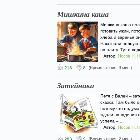
Мишкина каша
Мишкина каша полу
готовить ужин, пот
хлеба и варенья он
Насыпали полную к
на плиту. Тут и вода
Автор:
Носов Н. Н
👍
👎
218
8
(Время чтения: 9 мин.)
Затейники
Петя с Валей – зат
сказки. Там было о
потому что подума
ждали нападения во
успела –...
Автор:
Носов Н. Н
👍
👎
283
9
(Время чтения: 2 мин.)