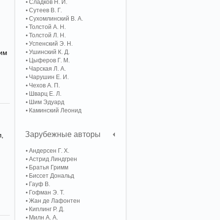
Сладков Н. И.
Сутеев В. Г.
Сухомлинский В. А.
Толстой А. Н.
Толстой Л. Н.
Успенский Э. Н.
им
Ушинский К. Д.
Цыферов Г. М.
Чарская Л. А.
Чарушин Е. И.
Чехов А. П.
Шварц Е. Л.
Шим Эдуард
Каминский Леонид
Зарубежные авторы
л,
Андерсен Г. Х.
Астрид Линдгрен
Братья Гримм
Биссет Дональд
Гауф В.
Гофман Э. Т.
Жан де Лафонтен
Киплинг Р. Д.
Милн А. А.