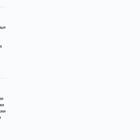
зья
а
ля
ки
шки
и