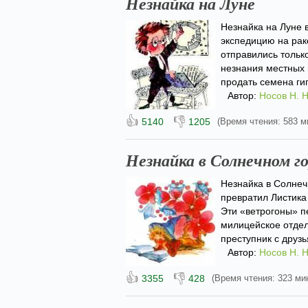
Незнайка на Луне
Незнайка на Луне в
экспедицию на рак
отправились тольк
незнания местных 
продать семена гиг
Автор:
Носов Н. Н
👍
👎
5140
1205
(Время чтения: 583 м
Незнайка в Солнечном г
Незнайка в Солнеч
превратил Листика
Эти «ветрогоны» п
милицейское отдел
преступник с друзь
Автор:
Носов Н. Н
👍
👎
3355
428
(Время чтения: 323 мин