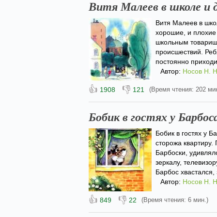
Витя Малеев в школе и 
Витя Малеев в шко
хорошие, и плохие 
школьным товарищ
происшествий. Ре
постоянно приходит
Автор:
Носов Н. Н
👍
👎
1908
121
(Время чтения: 202 мин
Бобик в гостях у Барбос
Бобик в гостях у Б
сторожа квартиру.
Барбоски, удивлял
зеркалу, телевизо
Барбос хвастался, 
Автор:
Носов Н. Н
👍
👎
849
22
(Время чтения: 6 мин.)