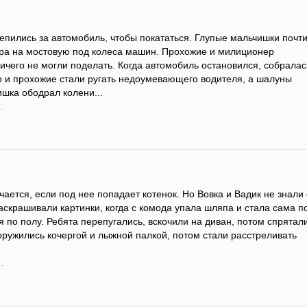
епились за автомобиль, чтобы покататься. Глупые мальчишки почт
ра на мостовую под колеса машин. Прохожие и милиционер
ничего не могли поделать. Когда автомобиль остановился, собралас
 и прохожие стали ругать недоумевающего водителя, а шалуны
шка ободрал колени...
.
ается, если под нее попадает котенок. Но Вовка и Вадик не знали
аскрашивали картинки, когда с комода упала шляпа и стала сама п
 по полу. Ребята перепугались, вскочили на диван, потом спрятал
ооружились кочергой и лыжной палкой, потом стали расстреливать
.