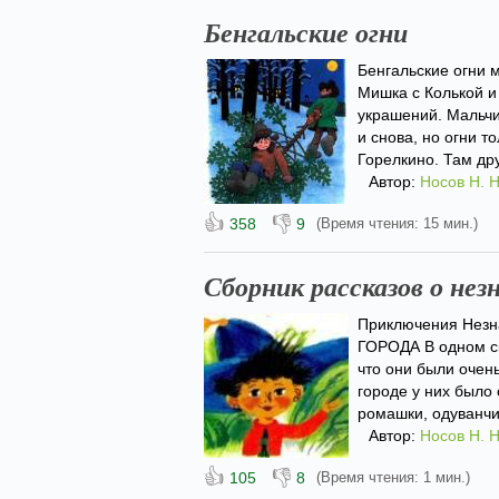
Бенгальские огни
Бенгальские огни 
Мишка с Колькой и 
украшений. Мальч
и снова, но огни т
Горелкино. Там дру
Автор:
Носов Н. Н
👍
👎
358
9
(Время чтения: 15 мин.)
Сборник рассказов о нез
Приключения Незн
ГОРОДА В одном ск
что они были очен
городе у них было 
ромашки, одуванчи
Автор:
Носов Н. Н
👍
👎
105
8
(Время чтения: 1 мин.)