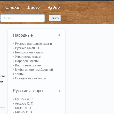
Стихи
Видео
Аудио
Народные
Русские народные сказки
Русские былины
Белорусские сказки
Украинские сказки
Народов России
Восточные сказки
Мифы и легенды Древней
Греции
 то
Скандинавские мифы
ра
Русские авторы
Пушкин А. С.
Аксаков С. Т.
Бажов П. П.
Бианки В. В.