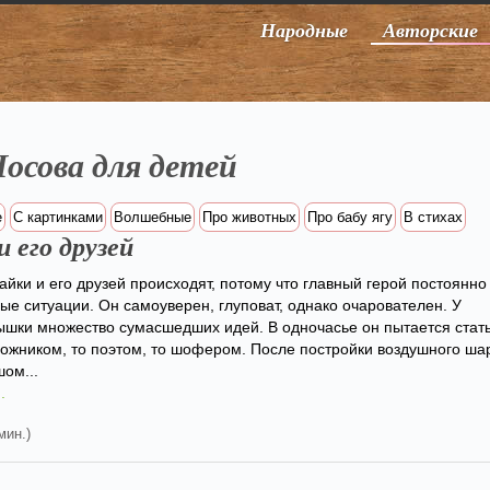
Народные
Авторские
Носова для детей
е
С картинками
Волшебные
Про животных
Про бабу ягу
В стихах
 его друзей
йки и его друзей происходят, потому что главный герой постоянно
ые ситуации. Он самоуверен, глуповат, однако очарователен. У
ышки множество сумасшедших идей. В одночасье он пытается стать
дожником, то поэтом, то шофером. После постройки воздушного ша
ом...
.
мин.)