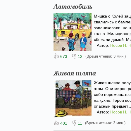
Автомобиль
Мишка с Колей зац
свалились с бампе
запаниковали, но 
толпа. Милиционер
сбежали домой. Ми
Автор:
Носов Н. Н
👍
👎
673
12
(Время чтения: 3 мин.)
Живая шляпа
Живая шляпа получ
этом. Они мирно р
себе перемещаться
на кухне. Герои в
опасный предмет...
Автор:
Носов Н. Н
👍
👎
481
11
(Время чтения: 3 мин.)