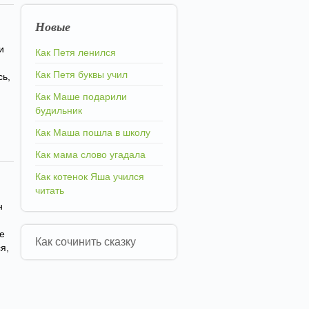
Новые
и
Как Петя ленился
Как Петя буквы учил
сь,
Как Маше подарили
будильник
Как Маша пошла в школу
Как мама слово угадала
Как котенок Яша учился
читать
н
е
Как сочинить сказку
я,