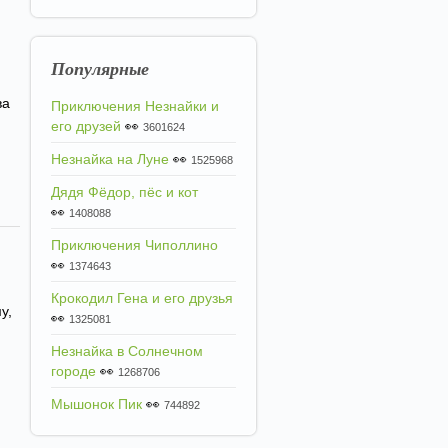
Популярные
ва
Приключения Незнайки и
его друзей
👀
3601624
Незнайка на Луне
👀
1525968
Дядя Фёдор, пёс и кот
👀
1408088
Приключения Чиполлино
👀
1374643
Крокодил Гена и его друзья
у,
👀
1325081
Незнайка в Солнечном
городе
👀
1268706
Мышонок Пик
👀
744892