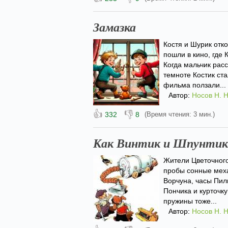
Замазка
Костя и Шурик отко
пошли в кино, где 
Когда мальчик расс
темноте Костик ст
фильма ползали...
Автор:
Носов Н. Н
👍
👎
332
8
(Время чтения: 3 мин.)
Как Винтик и Шпунтик 
Жители Цветочного
пробы сонные меха
Ворчуна, часы Пил
Пончика и курточку
пружины тоже...
Автор:
Носов Н. Н