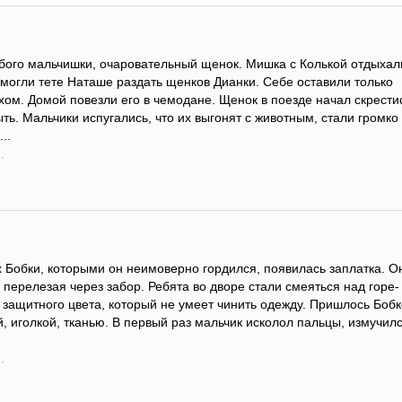
бого мальчишки, очаровательный щенок. Мишка с Колькой отдыхал
омогли тете Наташе раздать щенков Дианки. Себе оставили только
хом. Домой повезли его в чемодане. Щенок в поезде начал скрести
ыть. Мальчики испугались, что их выгонят с животным, стали громко
..
.
 Бобки, которыми он неимоверно гордился, появилась заплатка. О
, перелезая через забор. Ребята во дворе стали смеяться над горе-
 защитного цвета, который не умеет чинить одежду. Пришлось Бобк
, иголкой, тканью. В первый раз мальчик исколол пальцы, измучилс
.