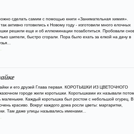
можно сделать самим с помощью книги «Занимательная химия».
так активно готовились к Новому году - изготовили много елочных
ишки решили еще и об иллюминации позаботиться. Пробовали сно
олько шипели, быстро сгорали. Пора было ехать за елкой на дачу в
зья...
.
найке
айки и его друзей Глава первая. КОРОТЫШКИ ИЗ ЦВЕТОЧНОГО
азочном городе жили коротышки. Коротышками их называли потом
ь маленькие. Каждый коротышка был ростом с небольшой огурец. В
очень красиво. Вокруг каждого дома росли цветы: маргаритки,
ки. Там даже улицы назывались именами...
.