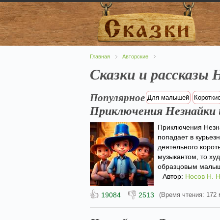
Главная
Авторские
Сказки и рассказы 
Популярное
Для малышей
Коротки
Приключения Незнайки и
Приключения Незна
попадает в курьезн
деятельного корот
музыкантом, то ху
образцовым малыш
Автор:
Носов Н. Н
👍
👎
19084
2513
(Время чтения: 172 