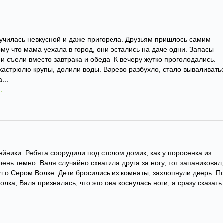
чилась невкусной и даже пригорела. Друзьям пришлось самим
ому что мама уехала в город, они остались на даче одни. Запасы
и съели вместо завтрака и обеда. К вечеру жутко проголодались.
астрюлю крупы, долили воды. Варево разбухло, стало вываливать
...
.
ейники. Ребята соорудили под столом домик, как у поросенка из
чень темно. Валя случайно схватила друга за ногу, тот запаниковал
л о Сером Волке. Дети бросились из комнаты, захлопнули дверь. П
лка, Валя призналась, что это она коснулась ноги, а сразу сказать
.