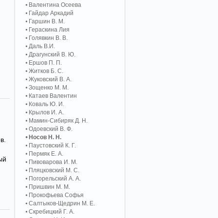
Валентина Осеева
Гайдар Аркадий
Гаршин В. М.
Гераскина Лия
Голявкин В. В.
Даль В.И.
Драгунский В. Ю.
Ершов П. П.
Житков Б. С.
Жуковский В. А.
Зощенко М. М.
Катаев Валентин
Коваль Ю. И.
Крылов И. А.
Мамин-Сибиряк Д. Н.
Одоевский В. Ф.
Носов Н. Н.
в.
Паустовский К. Г.
Пермяк Е. А.
ый
Пивоварова И. М.
Пляцковский М. С.
Погорельский А. A.
Пришвин М. М.
Прокофьева Софья
Салтыков-Щедрин М. Е.
Скребицкий Г. А.