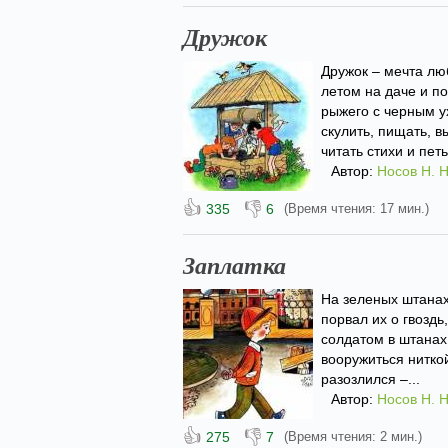
Дружок
Дружок – мечта лю
летом на даче и п
рыжего с черным у
скулить, пищать, в
читать стихи и петь.
Автор:
Носов Н. Н
👍
👎
335
6
(Время чтения: 17 мин.)
Заплатка
На зеленых штанах
порвал их о гвоздь
солдатом в штанах
вооружиться ниткой
разозлился –...
Автор:
Носов Н. Н
👍
👎
275
7
(Время чтения: 2 мин.)