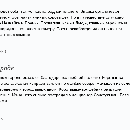
едет себя так же, как на родной планете. Знайка организовал
ете, чтобы найти лунных коротышек. Но в путешествие случайно
о Незнайка и Пончик. Провалившись «в Луну», главный герой из-за
порядков попадает в камеру. После освобождения он пытается
антских земных...
.
ин.)
ороде
ном городе оказался благодаря волшебной палочке. Коротышка
 в осла. Желая исправиться, он по ошибке создал малышей из осло
еревернули город вверх дном. Коротышка-волшебник разрушил
ение. Из-за него сильно пострадал милиционер Свистулькин. Бегл
ями...
.
.)