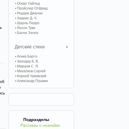
Оскар Уайльд
Пройслер Отфрид
Родари Джанни
и
Харрис Д. Ч.
Шарль Перро
ь
Янсон Туве
Басни Эзопа
Детские стихи
Агния Барто
Заходер Б. В.
Маршак С. Я.
Михалков Сергей
Корней Чуковский
Александр Пушкин
 об
о
ись
Подразделы
Рассказы о незнайке