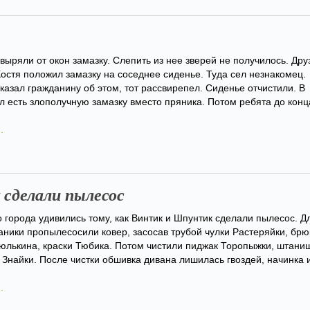
выряли от окон замазку. Слепить из нее зверей не получилось. Дру
Костя положил замазку на соседнее сиденье. Туда сел незнакомец.
казал гражданину об этом, тот рассвирепел. Сиденье отчистили. В
ал есть злополучную замазку вместо пряника. Потом ребята до конц
.
сделали пылесос
 города удивились тому, как Винтик и Шпунтик сделали пылесос. Д
ники пропылесосили ковер, засосав трубой чулки Растеряйки, брю
юлькина, краски Тюбика. Потом чистили пиджак Торопыжки, штани
 Знайки. После чистки обшивка дивана лишилась гвоздей, начинка 
.