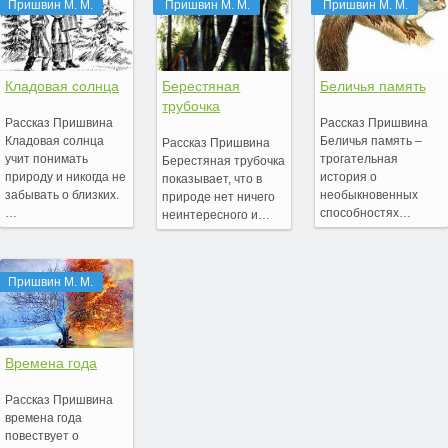
Пришвин М. М.
Пришвин М. М.
Пришвин М. М.
Кладовая солнца
Берестяная
Беличья память
трубочка
Рассказ Пришвина
Рассказ Пришвина
Кладовая солнца
Беличья память –
Рассказ Пришвина
учит понимать
трогательная
Берестяная трубочка
природу и никогда не
история о
показывает, что в
забывать о близких.
необыкновенных
природе нет ничего
…
способностях…
неинтересного и…
Пришвин М. М.
Времена года
Рассказ Пришвина
времена года
повествует о