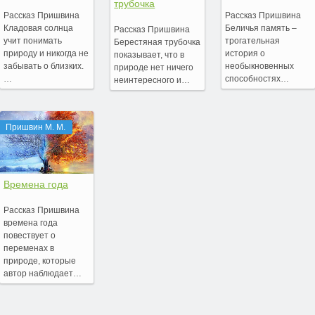
трубочка
Рассказ Пришвина
Рассказ Пришвина
Кладовая солнца
Беличья память –
Рассказ Пришвина
учит понимать
трогательная
Берестяная трубочка
природу и никогда не
история о
показывает, что в
забывать о близких.
необыкновенных
природе нет ничего
…
способностях…
неинтересного и…
Пришвин М. М.
Времена года
Рассказ Пришвина
времена года
повествует о
переменах в
природе, которые
автор наблюдает…