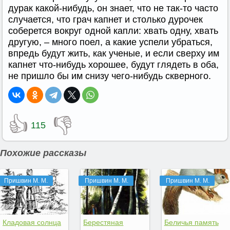
дурак какой-нибудь, он знает, что не так-то часто
случается, что грач капнет и столько дурочек
соберется вокруг одной капли: хвать одну, хвать
другую, – много поел, а какие успели убраться,
впредь будут жить, как ученые, и если сверху им
капнет что-нибудь хорошее, будут глядеть в оба,
не пришло бы им снизу чего-нибудь скверного.
👍
👎
115
Похожие рассказы
Пришвин М. М.
Пришвин М. М.
Пришвин М. М.
Кладовая солнца
Берестяная
Беличья память