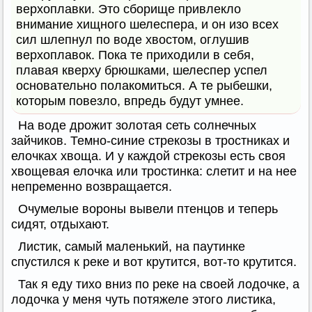
верхоплавки. Это сборище привлекло
внимание хищного шелеспера, и он изо всех
сил шлепнул по воде хвостом, оглушив
верхоплавок. Пока те приходили в себя,
плавая кверху брюшками, шелеспер успел
основательно полакомиться. А те рыбешки,
которым повезло, впредь будут умнее.
На воде дрожит золотая сеть солнечных
зайчиков. Темно-синие стрекозы в тростниках и
елочках хвоща. И у каждой стрекозы есть своя
хвощевая елочка или тростинка: слетит и на нее
непременно возвращается.
Очумелые вороны вывели птенцов и теперь
сидят, отдыхают.
Листик, самый маленький, на паутинке
спустился к реке и вот крутится, вот-то крутится.
Так я еду тихо вниз по реке на своей лодочке, а
лодочка у меня чуть потяжеле этого листика,