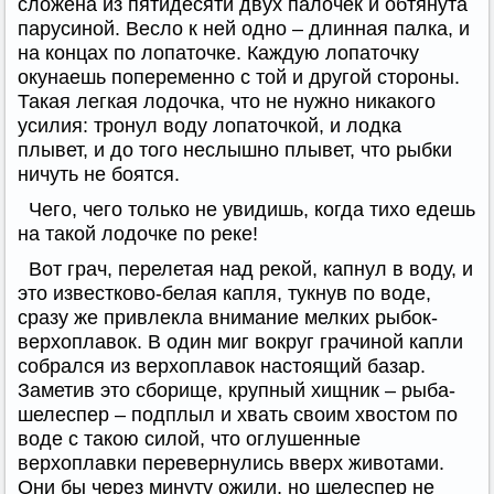
сложена из пятидесяти двух палочек и обтянута
парусиной. Весло к ней одно – длинная палка, и
на концах по лопаточке. Каждую лопаточку
окунаешь попеременно с той и другой стороны.
Такая легкая лодочка, что не нужно никакого
усилия: тронул воду лопаточкой, и лодка
плывет, и до того неслышно плывет, что рыбки
ничуть не боятся.
Чего, чего только не увидишь, когда тихо едешь
на такой лодочке по реке!
Вот грач, перелетая над рекой, капнул в воду, и
это известково-белая капля, тукнув по воде,
сразу же привлекла внимание мелких рыбок-
верхоплавок. В один миг вокруг грачиной капли
собрался из верхоплавок настоящий базар.
Заметив это сборище, крупный хищник – рыба-
шелеспер – подплыл и хвать своим хвостом по
воде с такою силой, что оглушенные
верхоплавки перевернулись вверх животами.
Они бы через минуту ожили, но шелеспер не