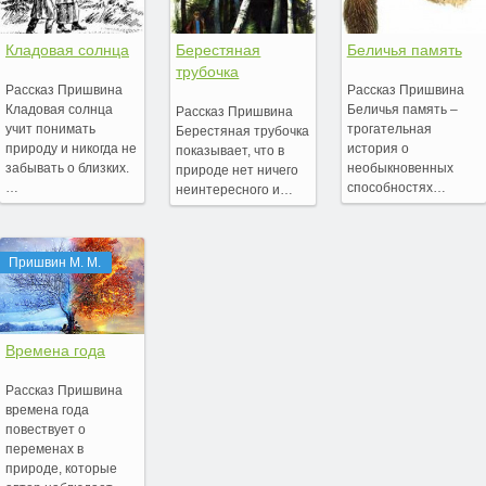
Кладовая солнца
Берестяная
Беличья память
трубочка
Рассказ Пришвина
Рассказ Пришвина
Кладовая солнца
Беличья память –
Рассказ Пришвина
учит понимать
трогательная
Берестяная трубочка
природу и никогда не
история о
показывает, что в
забывать о близких.
необыкновенных
природе нет ничего
…
способностях…
неинтересного и…
Пришвин М. М.
Времена года
Рассказ Пришвина
времена года
повествует о
переменах в
природе, которые