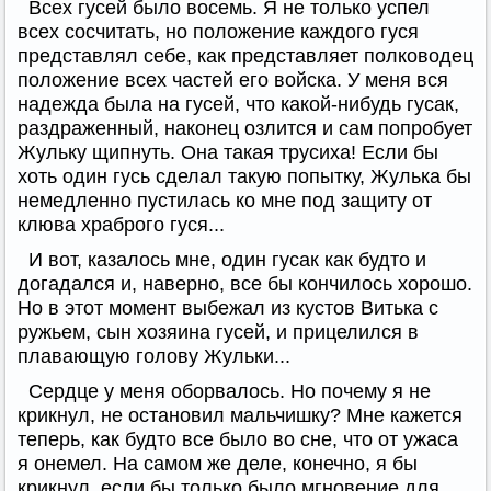
Всех гусей было восемь. Я не только успел
всех сосчитать, но положение каждого гуся
представлял себе, как представляет полководец
положение всех частей его войска. У меня вся
надежда была на гусей, что какой-нибудь гусак,
раздраженный, наконец озлится и сам попробует
Жульку щипнуть. Она такая трусиха! Если бы
хоть один гусь сделал такую попытку, Жулька бы
немедленно пустилась ко мне под защиту от
клюва храброго гуся...
И вот, казалось мне, один гусак как будто и
догадался и, наверно, все бы кончилось хорошо.
Но в этот момент выбежал из кустов Витька с
ружьем, сын хозяина гусей, и прицелился в
плавающую голову Жульки...
Сердце у меня оборвалось. Но почему я не
крикнул, не остановил мальчишку? Мне кажется
теперь, как будто все было во сне, что от ужаса
я онемел. На самом же деле, конечно, я бы
крикнул, если бы только было мгновение для