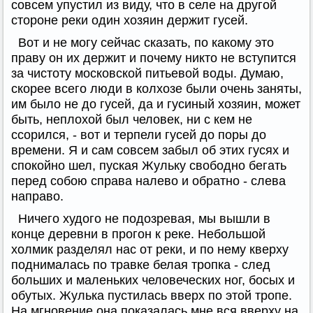
совсем упустил из виду, что в селе на другой
стороне реки один хозяин держит гусей.
Вот и не могу сейчас сказать, по какому это
праву он их держит и почему никто не вступится
за чистоту московской питьевой воды. Думаю,
скорее всего люди в колхозе были очень заняты,
им было не до гусей, да и гусиный хозяин, может
быть, неплохой был человек, ни с кем не
ссорился, - вот и терпели гусей до поры до
времени. Я и сам совсем забыл об этих гусях и
спокойно шел, пуская Жульку свободно бегать
перед собою справа налево и обратно - слева
направо.
Ничего худого не подозревая, мы вышли в
конце деревни в прогон к реке. Небольшой
холмик разделял нас от реки, и по нему кверху
поднималась по травке белая тропка - след
больших и маленьких человеческих ног, босых и
обутых. Жулька пустилась вверх по этой тропе.
На мгновение она показалась мне вся вверху на