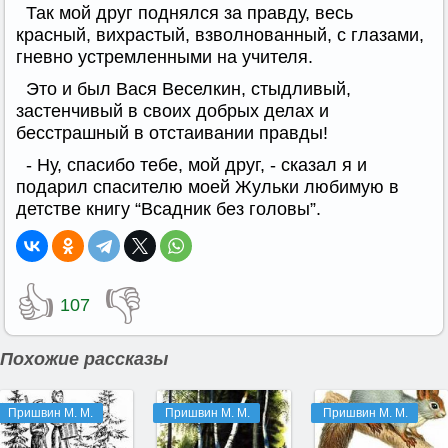
Так мой друг поднялся за правду, весь
красный, вихрастый, взволнованный, с глазами,
гневно устремленными на учителя.
Это и был Вася Веселкин, стыдливый,
застенчивый в своих добрых делах и
бесстрашный в отстаивании правды!
- Ну, спасибо тебе, мой друг, - сказал я и
подарил спасителю моей Жульки любимую в
детстве книгу “Всадник без головы”.
👍
👎
107
Похожие рассказы
Пришвин М. М.
Пришвин М. М.
Пришвин М. М.