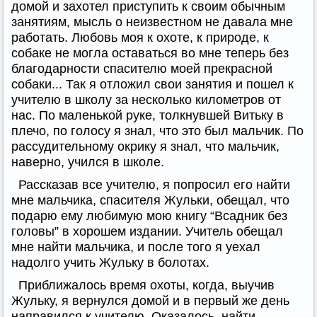
домой и захотел приступить к своим обычным
занятиям, мысль о неизвестном не давала мне
работать. Любовь моя к охоте, к природе, к
собаке не могла оставаться во мне теперь без
благодарности спасителю моей прекрасной
собаки... Так я отложил свои занятия и пошел к
учителю в школу за несколько километров от
нас. По маленькой руке, толкнувшей Витьку в
плечо, по голосу я знал, что это был мальчик. По
рассудительному окрику я знал, что мальчик,
наверно, учился в школе.
Рассказав все учителю, я попросил его найти
мне мальчика, спасителя Жульки, обещал, что
подарю ему любимую мою книгу “Всадник без
головы” в хорошем издании. Учитель обещал
мне найти мальчика, и после того я уехал
надолго учить Жульку в болотах.
Приближалось время охоты, когда, выучив
Жульку, я вернулся домой и в первый же день
направился к учителю. Оказалось, найти