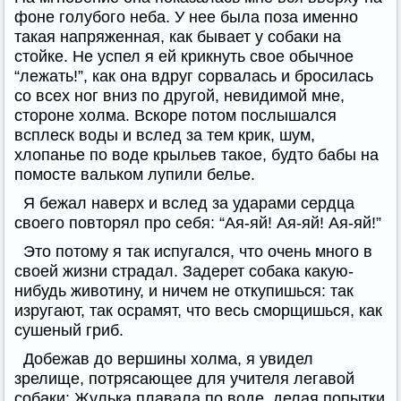
фоне голубого неба. У нее была поза именно
такая напряженная, как бывает у собаки на
стойке. Не успел я ей крикнуть свое обычное
“лежать!”, как она вдруг сорвалась и бросилась
со всех ног вниз по другой, невидимой мне,
стороне холма. Вскоре потом послышался
всплеск воды и вслед за тем крик, шум,
хлопанье по воде крыльев такое, будто бабы на
помосте вальком лупили белье.
Я бежал наверх и вслед за ударами сердца
своего повторял про себя: “Ая-яй! Ая-яй! Ая-яй!”
Это потому я так испугался, что очень много в
своей жизни страдал. Задерет собака какую-
нибудь животину, и ничем не откупишься: так
изругают, так осрамят, что весь сморщишься, как
сушеный гриб.
Добежав до вершины холма, я увидел
зрелище, потрясающее для учителя легавой
собаки: Жулька плавала по воде, делая попытки