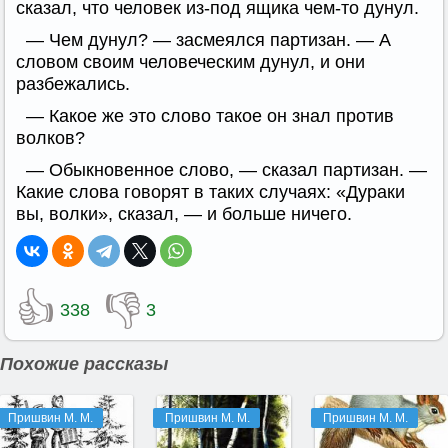
сказал, что человек из-под ящика чем-то дунул.
— Чем дунул? — засмеялся партизан. — А
словом своим человеческим дунул, и они
разбежались.
— Какое же это слово такое он знал против
волков?
— Обыкновенное слово, — сказал партизан. —
Какие слова говорят в таких случаях: «Дураки
вы, волки», сказал, — и больше ничего.
👍
👎
338
3
Похожие рассказы
Пришвин М. М.
Пришвин М. М.
Пришвин М. М.