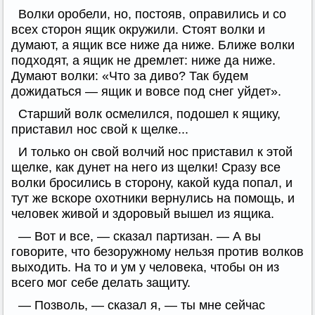
Волки оробели, но, постояв, оправились и со
всех сторон ящик окружили. Стоят волки и
думают, а ящик все ниже да ниже. Ближе волки
подходят, а ящик не дремлет: ниже да ниже.
Думают волки: «Что за диво? Так будем
дожидаться — ящик и вовсе под снег уйдет».
Старший волк осмелился, подошел к ящику,
приставил нос свой к щелке...
И только он свой волчий нос приставил к этой
щелке, как дунет на него из щелки! Сразу все
волки бросились в сторону, какой куда попал, и
тут же вскоре охотники вернулись на помощь, и
человек живой и здоровый вышел из ящика.
— Вот и все, — сказал партизан. — А вы
говорите, что безоружному нельзя против волков
выходить. На то и ум у человека, чтобы он из
всего мог себе делать защиту.
— Позволь, — сказал я, — ты мне сейчас