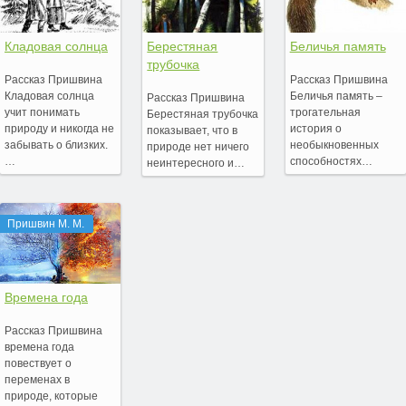
Кладовая солнца
Берестяная
Беличья память
трубочка
Рассказ Пришвина
Рассказ Пришвина
Кладовая солнца
Беличья память –
Рассказ Пришвина
учит понимать
трогательная
Берестяная трубочка
природу и никогда не
история о
показывает, что в
забывать о близких.
необыкновенных
природе нет ничего
…
способностях…
неинтересного и…
Пришвин М. М.
Времена года
Рассказ Пришвина
времена года
повествует о
переменах в
природе, которые