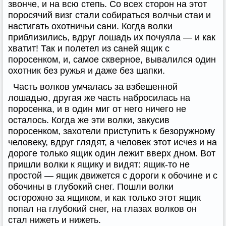
звонче, и на всю степь. Со всех сторон на этот
поросячий визг стали собираться волчьи стаи и
настигать охотничьи сани. Когда волки
приблизились, вдруг лошадь их почуяла — и как
хватит! Так и полетел из саней ящик с
поросенком, и, самое скверное, вывалился один
охотник без ружья и даже без шапки.
Часть волков умчалась за взбешенной
лошадью, другая же часть набросилась на
поросенка, и в один миг от него ничего не
осталось. Когда же эти волки, закусив
поросенком, захотели приступить к безоружному
человеку, вдруг глядят, а человек этот исчез и на
дороге только ящик один лежит вверх дном. Вот
пришли волки к ящику и видят: ящик-то не
простой — ящик движется с дороги к обочине и с
обочины в глубокий снег. Пошли волки
осторожно за ящиком, и как только этот ящик
попал на глубокий снег, на глазах волков он
стал нижеть и нижеть.