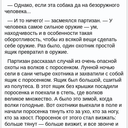
— Однако, если эта собака да на безоружного
человека...
— И то ничего! — засмеялся партизан. — У
человека самое сильное оружие — ум,
находчивость и в особенности такая
оборотливость, чтобы из всякой вещи сделать
себе оружие. Раз было, один охотник простой
ящик превратил в оружие.
Партизан рассказал случай из очень опасной
охоты на волков с поросенком. Лунной ночью
сели в сани четыре охотника и захватили с собой
ящик с поросенком. Ящик был большой, сшитый
из полутеса. В этот ящик без крышки посадили
поросенка и поехали в степь, где волков
великое множество. А было это зимой, когда
волки голодные. Вот охотники выехали в поле и
начали поросенка тянуть кто за ухо, кто за ногу,
кто за хвост. Поросенок от этого стал визжать:
больше тянут — больше визжит, и все звонче и