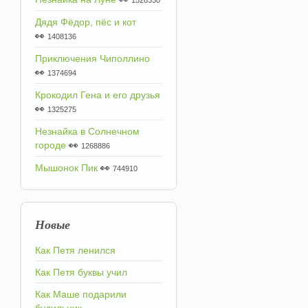
1526350
Дядя Фёдор, пёс и кот
👀
1408136
Приключения Чиполлино
👀
1374694
Крокодил Гена и его друзья
👀
1325275
Незнайка в Солнечном
городе
👀
1268886
Мышонок Пик
👀
744910
Новые
Как Петя ленился
Как Петя буквы учил
Как Маше подарили