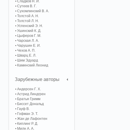
Сладков Н. И.
Сутеев В. Г.
Сухомлинский В. А.
Толстой А. Н.
Толстой Л. Н.
Успенский Э. Н.
Ушинский К. Д.
Цыферов Г. М.
Чарская Л. А.
Чарушин Е. И.
Чехов А. П.
Шварц Е. Л.
Шим Эдуард
Каминский Леонид
Зарубежные авторы
Андерсен Г. Х.
Астрид Линдгрен
Братья Гримм
Биссет Дональд
Гауф В.
Гофман Э. Т.
Жан де Лафонтен
Киплинг Р. Д.
Милн А. А.