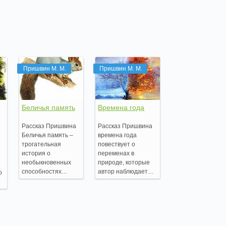
Пришвин М. М.
Пришвин М. М.
Беличья память
Времена года
Рассказ Пришвина
Рассказ Пришвина
Беличья память –
времена года
трогательная
повествует о
история о
переменах в
необыкновенных
природе, которые
способностях…
автор наблюдает…
о