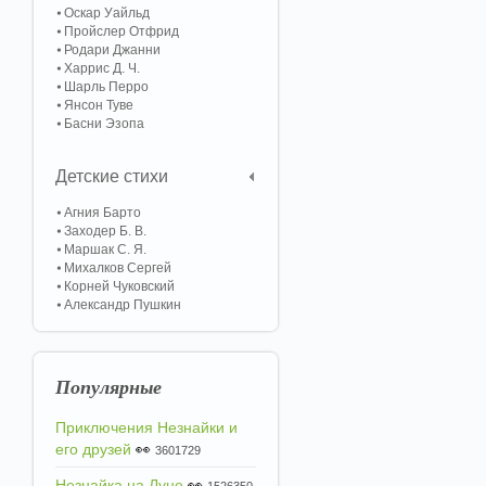
Оскар Уайльд
Пройслер Отфрид
Родари Джанни
Харрис Д. Ч.
Шарль Перро
Янсон Туве
Басни Эзопа
Детские стихи
Агния Барто
Заходер Б. В.
Маршак С. Я.
Михалков Сергей
Корней Чуковский
Александр Пушкин
Популярные
Приключения Незнайки и
его друзей
👀
3601729
Незнайка на Луне
👀