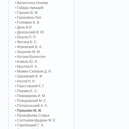
Валентина Осеева
Гайдар Аркадий
Гаршин В. М.
Гераскина Лия
Голявкин В. В.
Даль В.И.
Драгунский В. Ю.
Ершов П. П.
Житков Б. С.
Жуковский В. А.
Зощенко М. М.
Катаев Валентин
Коваль Ю. И.
Крылов И. А.
Мамин-Сибиряк Д. Н.
Одоевский В. Ф.
Носов Н. Н.
Паустовский К. Г.
Пермяк Е. А.
Пивоварова И. М.
Пляцковский М. С.
Погорельский А. A.
Пришвин М. М.
Прокофьева Софья
Салтыков-Щедрин М. Е.
Скребицкий Г. А.