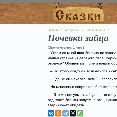
Главная
Авторские
Пришвин М. М.
Ночевки зайца
(Время чтения: 1 мин.)
Утром со мной шла Зиночка по заячье
нашей стоянке из далекого леса. Вернул
овражке? Обошли мы поле и нашли обр
– По этому следу он возвратился к себ
– Где же он ночевал, заяц? – спросил
На мгновенье вопрос ее сбил меня с т
– Это мы ночуем, а зайцы ночью живут
отдыхает. Это мы ночуем, а зайцы днюю
зверь может обидеть.