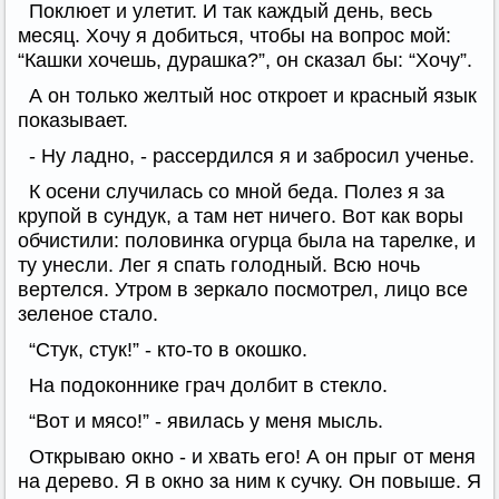
Поклюет и улетит. И так каждый день, весь
месяц. Хочу я добиться, чтобы на вопрос мой:
“Кашки хочешь, дурашка?”, он сказал бы: “Хочу”.
А он только желтый нос откроет и красный язык
показывает.
- Ну ладно, - рассердился я и забросил ученье.
К осени случилась со мной беда. Полез я за
крупой в сундук, а там нет ничего. Вот как воры
обчистили: половинка огурца была на тарелке, и
ту унесли. Лег я спать голодный. Всю ночь
вертелся. Утром в зеркало посмотрел, лицо все
зеленое стало.
“Стук, стук!” - кто-то в окошко.
На подоконнике грач долбит в стекло.
“Вот и мясо!” - явилась у меня мысль.
Открываю окно - и хвать его! А он прыг от меня
на дерево. Я в окно за ним к сучку. Он повыше. Я