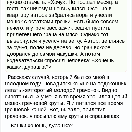
нужно отвечать: «Хочу». Но прошел месяц, а
гость так ничему и не выучился. Осенью в
квартиру автора забрались воры и унесли
мешок с остатками гречки. Есть было совсем
нечего, и утром рассказчик решил пустить
прилетевшего грача на мясо. Однако тот
вывернулся и уселся на ветку. Автор, цепляясь
за сучья, полез на дерево, но грач вскоре
добрался до самой макушки. А потом
издевательски спросил человека: «Хочешь
кашки, дурашка?»
Расскажу случай, который был со мной в
голодном году. Повадился ко мне на подоконник
летать желторотый молодой грачонок. Видно,
сирота был. А у меня в то время хранился целый
мешок гречневой крупы. Я и питался все время
гречневой кашей. Вот, бывало, прилетит
грачонок, я посыплю ему крупы и спрашиваю;
- Кашки хочешь, дурашка?