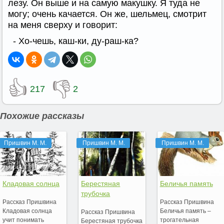
лезу. Он выше и на самую макушку. Я туда не
могу; очень качается. Он же, шельмец, смотрит
на меня сверху и говорит:
- Хо-чешь, каш-ки, ду-раш-ка?
👍
👎
217
2
Похожие рассказы
Пришвин М. М.
Пришвин М. М.
Пришвин М. М.
Кладовая солнца
Берестяная
Беличья память
трубочка
Рассказ Пришвина
Рассказ Пришвина
Кладовая солнца
Беличья память –
Рассказ Пришвина
учит понимать
трогательная
Берестяная трубочка