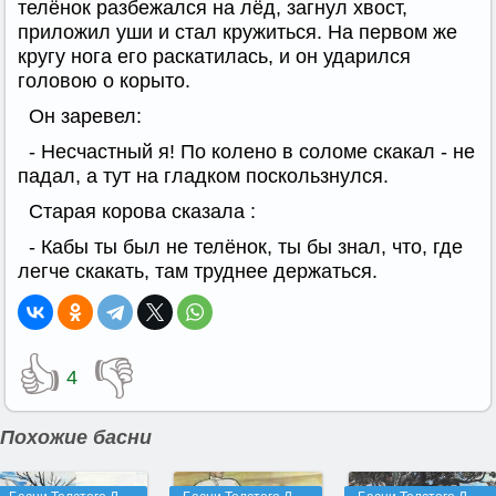
телёнок разбежался на лёд, загнул хвост,
приложил уши и стал кружиться. На первом же
кругу нога его раскатилась, и он ударился
головою о корыто.
Он заревел:
- Несчастный я! По колено в соломе скакал - не
падал, а тут на гладком поскользнулся.
Старая корова сказала :
- Кабы ты был не телёнок, ты бы знал, что, где
легче скакать, там труднее держаться.
👍
👎
4
Похожие басни