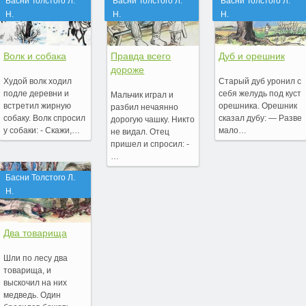
Басни Толстого Л.
Басни Толстого Л.
Басни Толстого Л.
Н.
Н.
Н.
Волк и собака
Правда всего
Дуб и орешник
дороже
Худой волк ходил
Старый дуб уронил с
подле деревни и
себя желудь под куст
Мальчик играл и
встретил жирную
орешника. Орешник
разбил нечаянно
собаку. Волк спросил
сказал дубу: — Разве
дорогую чашку. Никто
у собаки: - Скажи,…
мало…
не видал. Отец
пришел и спросил: -
…
Басни Толстого Л.
Н.
Два товарища
Шли по лесу два
товарища, и
выскочил на них
медведь. Один