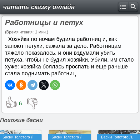
читать сказку онлайн
Работницы и петух
(Время чтения: 1 мин.)
Хозяйка по ночам будила работниц и, как
запоют петухи, сажала за дело. Работницам
тяжело показалось, и они вздумали убить
петуха, чтобы не будил хозяйки. Убили, им стало
хуже: хозяйка боялась проспать и еще раньше
стала поднимать работниц.
👍
👎
6
Похожие басни
Басни Толстого Л.
Басни Толстого Л.
Басни Толстого Л.