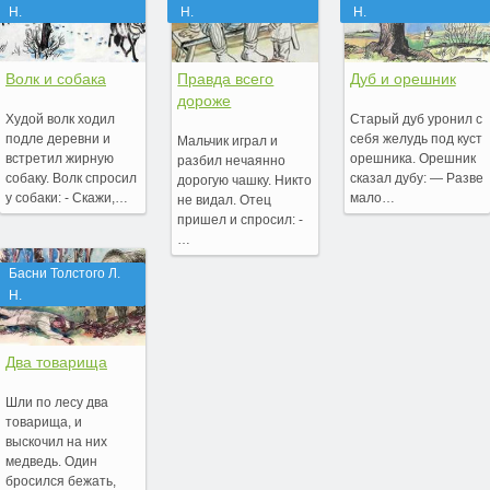
Н.
Н.
Н.
Волк и собака
Правда всего
Дуб и орешник
дороже
Худой волк ходил
Старый дуб уронил с
подле деревни и
себя желудь под куст
Мальчик играл и
встретил жирную
орешника. Орешник
разбил нечаянно
собаку. Волк спросил
сказал дубу: — Разве
дорогую чашку. Никто
у собаки: - Скажи,…
мало…
не видал. Отец
пришел и спросил: -
…
Басни Толстого Л.
Н.
Два товарища
Шли по лесу два
товарища, и
выскочил на них
медведь. Один
бросился бежать,