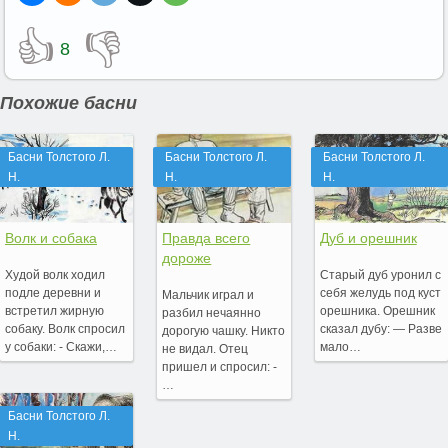
👍
👎
8
Похожие басни
Басни Толстого Л.
Басни Толстого Л.
Басни Толстого Л.
Н.
Н.
Н.
Волк и собака
Правда всего
Дуб и орешник
дороже
Худой волк ходил
Старый дуб уронил с
подле деревни и
себя желудь под куст
Мальчик играл и
встретил жирную
орешника. Орешник
разбил нечаянно
собаку. Волк спросил
сказал дубу: — Разве
дорогую чашку. Никто
у собаки: - Скажи,…
мало…
не видал. Отец
пришел и спросил: -
…
Басни Толстого Л.
Н.